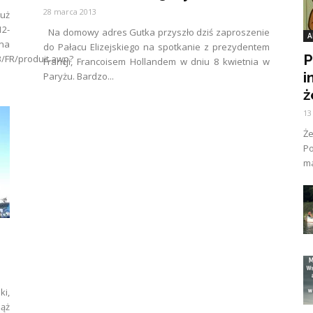
28 marca 2013
uż
12-
Na domowy adres Gutka przyszło dziś zaproszenie
A
na
do Pałacu Elizejskiego na spotkanie z prezydentem
P
B/FR/produit.awp?
Francji, Francoisem Hollandem w dniu 8 kwietnia w
i
Paryżu. Bardzo...
ż
13
Ż
Po
ma
ki,
iąż