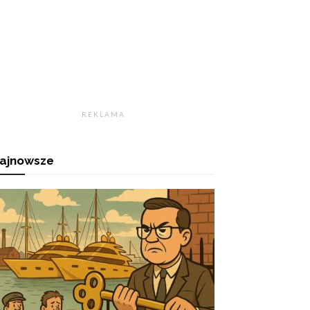
R E K L A M A
ajnowsze