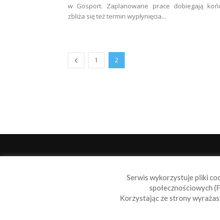
w Gosport. Zaplanowane prace dobiegają końc
zbliża się też termin wypłynięcia...
1
2
O 
Serwis wykorzystuje pliki co
Sail
społecznościowych (F
wiad
Korzystając ze strony wyraża
nie t