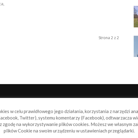
a,
Strona 2 z 2
NAS
P
okies w celu prawidłowego jego działania, korzystania z narzędzi an
book.pl to miejsce dla wszystkich, którzy szukają aktualnych
acebook, Twitter), systemu komentarzy (Facebook), odtwarzacza wi
omości ze świata żeglarstwa, świata motorowodniactwa i
sz zgodę na wykorzystywanie plików cookies. Możesz we własnym za
ylko.
plików Cookie na swoim urządzeniu w ustawieniach przeglądarki.