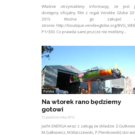
Właśnie otrzymaliśmy informację, że jest j
dostępny oficjalny film z regat Vendée Globe 20
2013. Można go zakupić 
stronie: http://boutique.vendeeglobe.org/BVG_WE
P1=330. Co prawda sami jeszcze nie mieliśmy...
Polska
Na wtorek rano będziemy
gotowi
15 października 2012
Jacht ENERGA wraz z załogą (w składzie Z.Gutkows
M.Gałkiewicz, M.Marczewski, P.Plenikowski) stoi wc