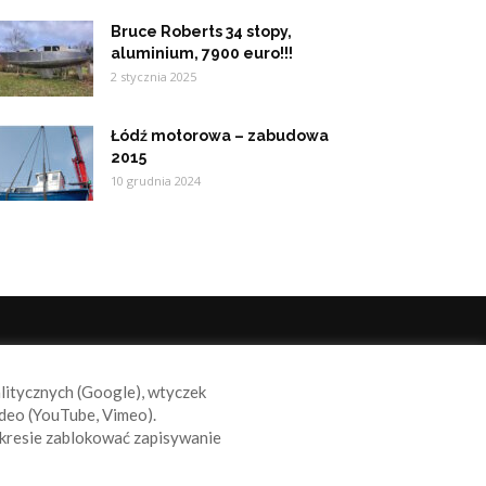
Bruce Roberts 34 stopy,
aluminium, 7900 euro!!!
2 stycznia 2025
Łódź motorowa – zabudowa
2015
10 grudnia 2024
ODĄŻAJ ZA NAMI
alitycznych (Google), wtyczek
deo (YouTube, Vimeo).
kresie zablokować zapisywanie