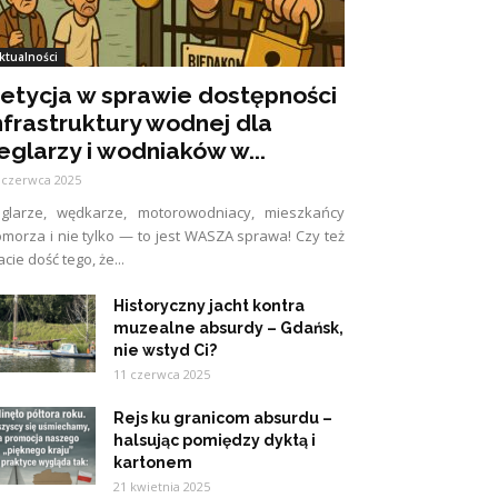
ktualności
etycja w sprawie dostępności
nfrastruktury wodnej dla
eglarzy i wodniaków w...
 czerwca 2025
eglarze, wędkarze, motorowodniacy, mieszkańcy
morza i nie tylko — to jest WASZA sprawa! Czy też
cie dość tego, że...
Historyczny jacht kontra
muzealne absurdy – Gdańsk,
nie wstyd Ci?
11 czerwca 2025
Rejs ku granicom absurdu –
halsując pomiędzy dyktą i
kartonem
21 kwietnia 2025