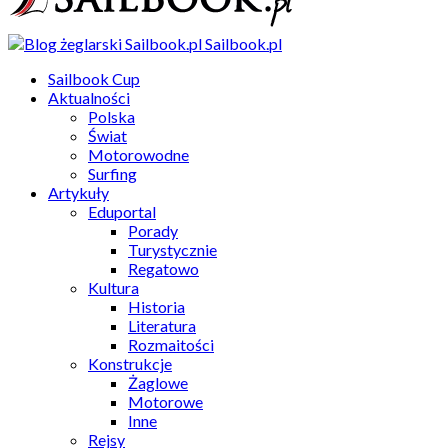
Sailbook.pl
Sailbook Cup
Aktualności
Polska
Świat
Motorowodne
Surfing
Artykuły
Eduportal
Porady
Turystycznie
Regatowo
Kultura
Historia
Literatura
Rozmaitości
Konstrukcje
Żaglowe
Motorowe
Inne
Rejsy