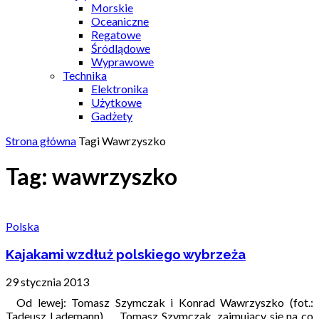
Morskie
Oceaniczne
Regatowe
Śródlądowe
Wyprawowe
Technika
Elektronika
Użytkowe
Gadżety
Strona główna
Tagi
Wawrzyszko
Tag: wawrzyszko
Polska
Kajakami wzdłuż polskiego wybrzeża
29 stycznia 2013
Od lewej: Tomasz Szymczak i Konrad Wawrzyszko (fot.:
Tadeusz Lademann) Tomasz Szymczak, zajmujący się na co