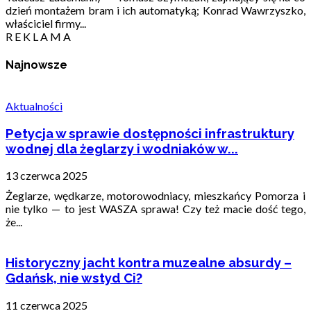
dzień montażem bram i ich automatyką; Konrad Wawrzyszko,
właściciel firmy...
R E K L A M A
Najnowsze
Aktualności
Petycja w sprawie dostępności infrastruktury
wodnej dla żeglarzy i wodniaków w...
13 czerwca 2025
Żeglarze, wędkarze, motorowodniacy, mieszkańcy Pomorza i
nie tylko — to jest WASZA sprawa! Czy też macie dość tego,
że...
Historyczny jacht kontra muzealne absurdy –
Gdańsk, nie wstyd Ci?
11 czerwca 2025