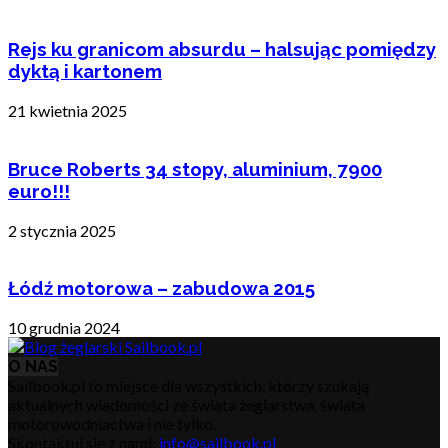
Rejs ku granicom absurdu – halsując pomiędzy
dyktą i kartonem
21 kwietnia 2025
Bruce Roberts 34 stopy, aluminium, 7900
euro!!!
2 stycznia 2025
Łódź motorowa – zabudowa 2015
10 grudnia 2024
O NAS
Sailbook.pl to miejsce dla wszystkich, którzy szukają
aktualnych wiadomości ze świata żeglarstwa, świata
motorowodniactwa i nie tylko.
Skontaktuj się z nami:
info@sailbook.pl