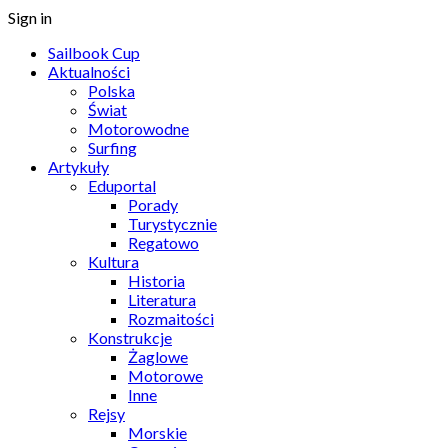
Sign in
Sailbook Cup
Aktualności
Polska
Świat
Motorowodne
Surfing
Artykuły
Eduportal
Porady
Turystycznie
Regatowo
Kultura
Historia
Literatura
Rozmaitości
Konstrukcje
Żaglowe
Motorowe
Inne
Rejsy
Morskie