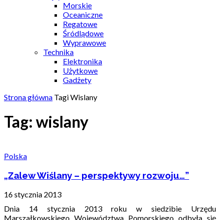
Morskie
Oceaniczne
Regatowe
Śródlądowe
Wyprawowe
Technika
Elektronika
Użytkowe
Gadżety
Strona główna
Tagi
Wislany
Tag: wislany
Polska
„Zalew Wiślany – perspektywy rozwoju…”
16 stycznia 2013
Dnia 14 stycznia 2013 roku w siedzibie Urzędu
Marszałkowskiego Województwa Pomorskiego odbyła się