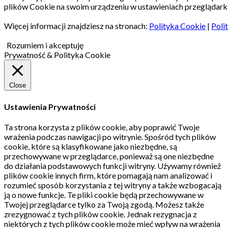
plików Cookie na swoim urządzeniu w ustawieniach przeglądarki
Więcej informacji znajdziesz na stronach:
Polityka Cookie
|
Poli
Rozumiem i akceptuję
Prywatność & Polityka Cookie
Close
Ustawienia Prywatności
Ta strona korzysta z plików cookie, aby poprawić Twoje
wrażenia podczas nawigacji po witrynie.
Spośród tych plików
cookie, które są klasyfikowane jako niezbędne, są
przechowywane w przeglądarce, ponieważ są one niezbędne
do działania podstawowych funkcji witryny.
Używamy również
plików cookie innych firm, które pomagają nam analizować i
rozumieć sposób korzystania z tej witryny a także wzbogacają
ją o nowe funkcje.
Te pliki cookie będą przechowywane w
Twojej przeglądarce tylko za Twoją zgodą.
Możesz także
zrezygnować z tych plików cookie.
Jednak rezygnacja z
niektórych z tych plików cookie może mieć wpływ na wrażenia