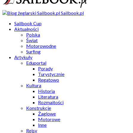
Sailbook.pl
Sailbook Cup
Aktualności
Polska
Świat
Motorowodne
Surfing
Artykuły
Eduportal
Porady
Turystycznie
Regatowo
Kultura
Historia
Literatura
Rozmaitości
Konstrukcje
Żaglowe
Motorowe
Inne
Rejsy