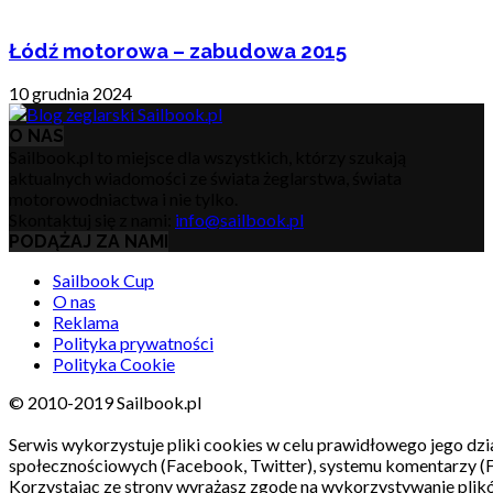
Łódź motorowa – zabudowa 2015
10 grudnia 2024
O NAS
Sailbook.pl to miejsce dla wszystkich, którzy szukają
aktualnych wiadomości ze świata żeglarstwa, świata
motorowodniactwa i nie tylko.
Skontaktuj się z nami:
info@sailbook.pl
PODĄŻAJ ZA NAMI
Sailbook Cup
O nas
Reklama
Polityka prywatności
Polityka Cookie
© 2010-2019 Sailbook.pl
Serwis wykorzystuje pliki cookies w celu prawidłowego jego dzia
społecznościowych (Facebook, Twitter), systemu komentarzy (
Korzystając ze strony wyrażasz zgodę na wykorzystywanie pli