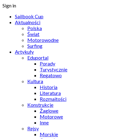
Sign in
Sailbook Cup
Aktualności
Polska
Świat
Motorowodne
Surfing
Artykuły
Eduportal
Porady
Turystycznie
Regatowo
Kultura
Historia
Literatura
Rozmaitości
Konstrukcje
Żaglowe
Motorowe
Inne
Rejsy
Morskie