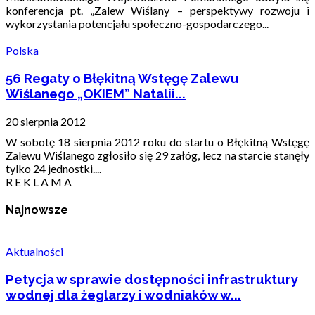
konferencja pt. „Zalew Wiślany – perspektywy rozwoju i
wykorzystania potencjału społeczno-gospodarczego...
Polska
56 Regaty o Błękitną Wstęgę Zalewu
Wiślanego „OKIEM” Natalii...
20 sierpnia 2012
W sobotę 18 sierpnia 2012 roku do startu o Błękitną Wstęgę
Zalewu Wiślanego zgłosiło się 29 załóg, lecz na starcie stanęły
tylko 24 jednostki....
R E K L A M A
Najnowsze
Aktualności
Petycja w sprawie dostępności infrastruktury
wodnej dla żeglarzy i wodniaków w...