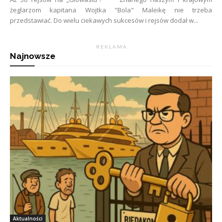
żeglarzom kapitana Wojtka "Bola" Maleikę nie trzeba
przedstawiać. Do wielu ciekawych sukcesów i rejsów dodał w...
R E K L A M A
Najnowsze
Aktualności