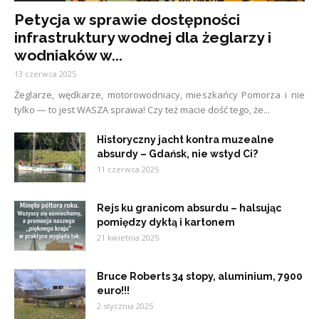
Petycja w sprawie dostępności
infrastruktury wodnej dla żeglarzy i
wodniaków w...
13 czerwca 2025
Żeglarze, wędkarze, motorowodniacy, mieszkańcy Pomorza i nie
tylko — to jest WASZA sprawa! Czy też macie dość tego, że...
Historyczny jacht kontra muzealne
absurdy – Gdańsk, nie wstyd Ci?
11 czerwca 2025
Rejs ku granicom absurdu – halsując
pomiędzy dyktą i kartonem
21 kwietnia 2025
Bruce Roberts 34 stopy, aluminium, 7900
euro!!!
2 stycznia 2025