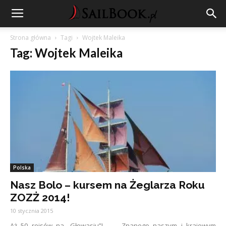
Strona główna
Tagi
Wojtek Maleika
Tag: Wojtek Maleika
Polska
Nasz Bolo – kursem na Żeglarza Roku
ZOZŻ 2014!
10 stycznia 2015
Aż 50 rejsów na „Głowasiu”! Znanego naszym i krajowym