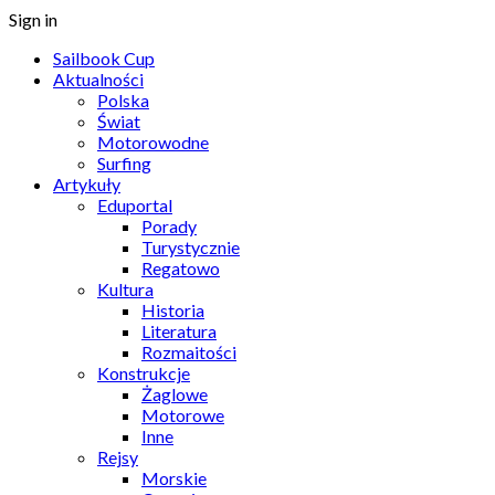
Sign in
Sailbook Cup
Aktualności
Polska
Świat
Motorowodne
Surfing
Artykuły
Eduportal
Porady
Turystycznie
Regatowo
Kultura
Historia
Literatura
Rozmaitości
Konstrukcje
Żaglowe
Motorowe
Inne
Rejsy
Morskie