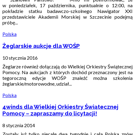
w poniedziałek, 17 października, punktualnie o 12:00, na
pokładzie statku badawczo-szkolnego Nawigator XXI
przedstawiciele Akademii Morskiej w Szczecinie podejmą
próbę...
Polska
Żeglarskie aukcje dla WOŚP
10 stycznia 2016
Żeglarze również dołączają do Wielkiej Orkiestry Świątecznej
Pomocy. Na aukcjach z których dochód przeznaczony jest na
tegoroczną edycje WOŚP znaleźć można szkolenia
żeglarskie/motorowodne, udział...
Polska
4winds dla Wielkiej Orkiestry Świątecznej
Pomocy – zapraszamy do licytacji!
8 stycznia 2014
Zostały już tylko niecałe dwa tygodnie i cała Polska znów