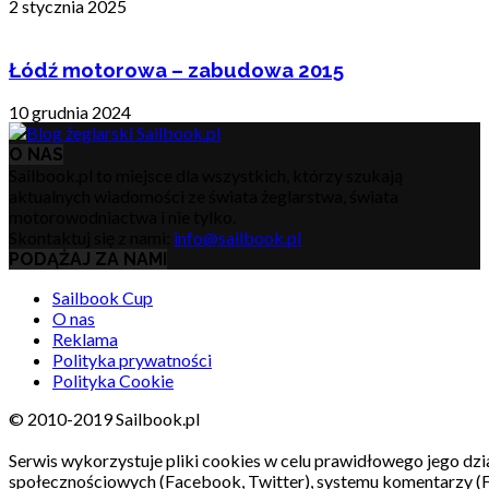
2 stycznia 2025
Łódź motorowa – zabudowa 2015
10 grudnia 2024
O NAS
Sailbook.pl to miejsce dla wszystkich, którzy szukają
aktualnych wiadomości ze świata żeglarstwa, świata
motorowodniactwa i nie tylko.
Skontaktuj się z nami:
info@sailbook.pl
PODĄŻAJ ZA NAMI
Sailbook Cup
O nas
Reklama
Polityka prywatności
Polityka Cookie
© 2010-2019 Sailbook.pl
Serwis wykorzystuje pliki cookies w celu prawidłowego jego dzia
społecznościowych (Facebook, Twitter), systemu komentarzy (