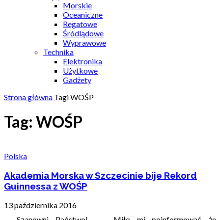
Morskie
Oceaniczne
Regatowe
Śródlądowe
Wyprawowe
Technika
Elektronika
Użytkowe
Gadżety
Strona główna
Tagi
WOŚP
Tag: WOŚP
Polska
Akademia Morska w Szczecinie bije Rekord
Guinnessa z WOŚP
13 października 2016
Szanowni Państwo! Miło mi poinformować, że