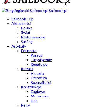
Sailbook.pl
Sailbook Cup
Aktualności
Polska
Świat
Motorowodne
Surfing
Artykuły
Eduportal
Porady
Turystycznie
Regatowo
Kultura
Historia
Literatura
Rozmaitości
Konstrukcje
Żaglowe
Motorowe
Inne
Rejsy