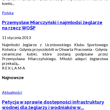
konto...
Polska
Przemysław Miarczyński i najmłodsi żeglarze
na rzecz WOŚP
11 stycznia 2013
Najmłodsi żeglarze z Uczniowskiego Klubu Sportowego
Kotwica - Gdynia przyozdobili w Otwarta Pracownia - Gdynia
ceramiczne kubki, które zostaną podpisane przez
Przemysława Miarczyńskiego. Młodzi adepci żeglarstwa
przekażą...
R E K L A M A
Najnowsze
Aktualności
Petycja w sprawie dostępności infrastruktury
wodnej dla żeglarzy i wodniaków w...