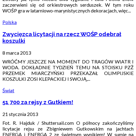
zaczerwieni się od orkiestrowych serduszek. W tym roku
WOŚP gra w latarniowo-marynistycznych dekoracjach, więc...
Polska
Zwycięzca licytacji na rzecz WOŚP odebrał
koszulki
8 marca 2013
WRÓĆMY JESZCZE NA MOMENT DO TRAGÓW WIATR I
WODA. DOKŁADNIE TYDZIEŃ TEMU NA STOISKU PZŻ
PRZEMEK MIARCZYŃSKI PRZEKAZAŁ OLIMPIJSKIE
KOSZULKI ZOSI KLEPACKIEJ I SWOJĄ,...
Świat
51 700 za rejsy z Gutkiem!
21 stycznia 2013
Fot. R. Hajduk / Shuttersail.com O północy zakończyliśmy
licytacje rejsu ze Zbigniewem Gutkowskim na jachtach
ENERGA i ENERGA 2 ze świetnym wynikiem! W sumie na