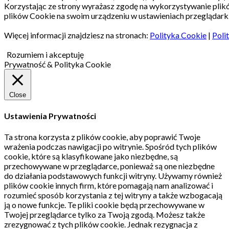
Korzystając ze strony wyrażasz zgodę na wykorzystywanie pli
plików Cookie na swoim urządzeniu w ustawieniach przeglądarki
Więcej informacji znajdziesz na stronach:
Polityka Cookie
|
Poli
Rozumiem i akceptuję
Prywatność & Polityka Cookie
Close
Ustawienia Prywatności
Ta strona korzysta z plików cookie, aby poprawić Twoje
wrażenia podczas nawigacji po witrynie.
Spośród tych plików
cookie, które są klasyfikowane jako niezbędne, są
przechowywane w przeglądarce, ponieważ są one niezbędne
do działania podstawowych funkcji witryny.
Używamy również
plików cookie innych firm, które pomagają nam analizować i
rozumieć sposób korzystania z tej witryny a także wzbogacają
ją o nowe funkcje.
Te pliki cookie będą przechowywane w
Twojej przeglądarce tylko za Twoją zgodą.
Możesz także
zrezygnować z tych plików cookie.
Jednak rezygnacja z