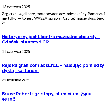
13 czerwca 2025
Żeglarze, wędkarze, motorowodniacy, mieszkańcy Pomorza i
nie tylko — to jest WASZA sprawa! Czy też macie dość tego,
że...
Historyczny jacht kontra muzealne absurdy –
Gdańsk, nie wstyd Ci?
11 czerwca 2025
Rejs ku granicom absurdu – halsując pomiędzy
dyktą i kartonem
21 kwietnia 2025
Bruce Roberts 34 stopy, aluminium, 7900
euro!!!