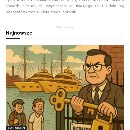
klasach olimpijskich zwycięzcom z ubiegłego roku udało się
pozostać na tronie. Złote medal obronili...
R E K L A M A
Najnowsze
Aktualności