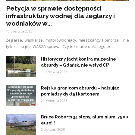
Petycja w sprawie dostępności
infrastruktury wodnej dla żeglarzy i
wodniaków w...
13 czerwca 2025
Żeglarze, wędkarze, motorowodniacy, mieszkańcy Pomorza i nie
tylko — to jest WASZA sprawa! Czy też macie dość tego, że...
Historyczny jacht kontra muzealne
absurdy – Gdańsk, nie wstyd Ci?
11 czerwca 2025
Rejs ku granicom absurdu – halsując
pomiędzy dyktą i kartonem
21 kwietnia 2025
Bruce Roberts 34 stopy, aluminium, 7900
euro!!!
2 stycznia 2025