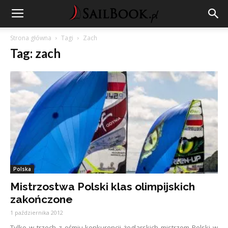
Strona główna
Tagi
Zach
Tag: zach
Polska
Mistrzostwa Polski klas olimpijskich
zakończone
1 października 2012
Tylko w trzech z ośmiu konkurencji żeglarskich mistrzom Polski w