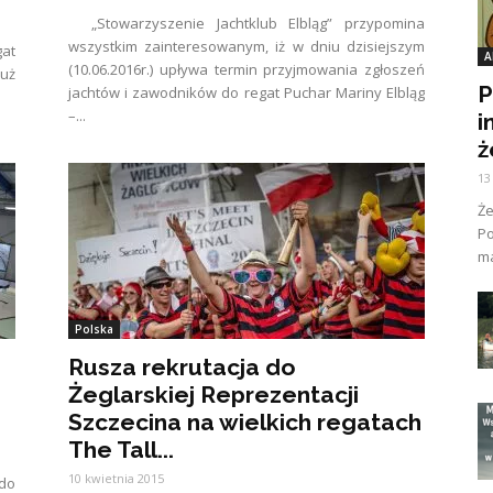
„Stowarzyszenie Jachtklub Elbląg” przypomina
wszystkim zainteresowanym, iż w dniu dzisiejszym
gat
A
(10.06.2016r.) upływa termin przyjmowania zgłoszeń
już
P
jachtów i zawodników do regat Puchar Mariny Elbląg
–...
i
ż
13
Ż
Po
ma
Polska
Rusza rekrutacja do
Żeglarskiej Reprezentacji
Szczecina na wielkich regatach
The Tall...
10 kwietnia 2015
do