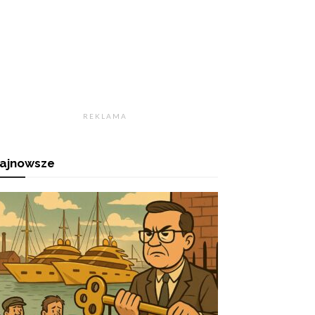
R E K L A M A
ajnowsze