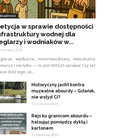
ktualności
etycja w sprawie dostępności
nfrastruktury wodnej dla
eglarzy i wodniaków w...
 czerwca 2025
eglarze, wędkarze, motorowodniacy, mieszkańcy
morza i nie tylko — to jest WASZA sprawa! Czy też
cie dość tego, że...
Historyczny jacht kontra
muzealne absurdy – Gdańsk,
nie wstyd Ci?
11 czerwca 2025
Rejs ku granicom absurdu –
halsując pomiędzy dyktą i
kartonem
21 kwietnia 2025