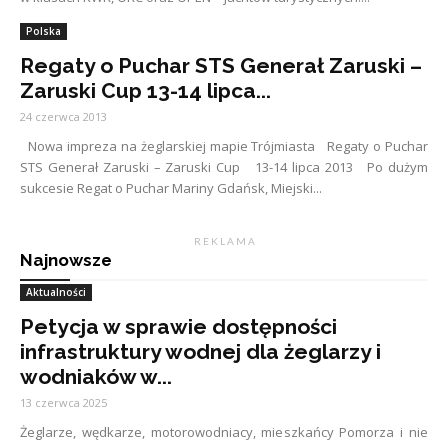
Polska
Regaty o Puchar STS Generał Zaruski –
Zaruski Cup 13-14 lipca...
24 czerwca 2013
Nowa impreza na żeglarskiej mapie Trójmiasta Regaty o Puchar
STS Generał Zaruski – Zaruski Cup 13-14 lipca 2013 Po dużym
sukcesie Regat o Puchar Mariny Gdańsk, Miejski...
R E K L A M A
Najnowsze
Aktualności
Petycja w sprawie dostępności
infrastruktury wodnej dla żeglarzy i
wodniaków w...
13 czerwca 2025
Żeglarze, wędkarze, motorowodniacy, mieszkańcy Pomorza i nie