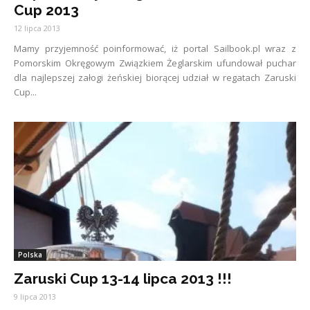
Cup 2013
12 lipca 2013
Mamy przyjemność poinformować, iż portal Sailbook.pl wraz z
Pomorskim Okręgowym Związkiem Żeglarskim ufundował puchar
dla najlepszej załogi żeńskiej biorącej udział w regatach Zaruski
Cup...
Polska
Zaruski Cup 13-14 lipca 2013 !!!
9 lipca 2013