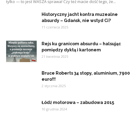
tylko — to jest WASZA sprawa! Czy też macie dość tego, że...
Historyczny jacht kontra muzealne
absurdy – Gdańsk, nie wstyd Ci?
11 czerwca 2025
Rejs ku granicom absurdu – halsując
pomiędzy dyktą i kartonem
21 kwietnia 2025
Bruce Roberts 34 stopy, aluminium, 7900
euro!!!
2 stycznia 2025
Łódź motorowa – zabudowa 2015
10 grudnia 2024