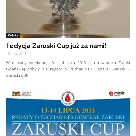
Polska
I edycja Zaruski Cup już za nami!
15 lipca 2013
W miniony weekend, 13 i 14 lipca 2013 r., na wodach Zatoki
Gdańskiej odbyły się regaty o Puchar STS Generał Zaruski -
Zaruski CUP...