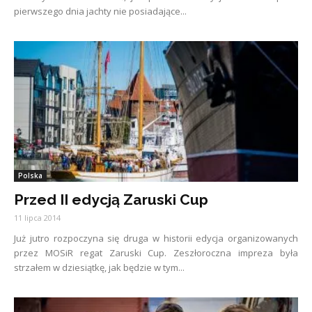
pierwszego dnia jachty nie posiadające...
Polska
Przed II edycją Zaruski Cup
11 lipca 2014
Już jutro rozpoczyna się druga w historii edycja organizowanych
przez MOSiR regat Zaruski Cup. Zeszłoroczna impreza była
strzałem w dziesiątkę, jak będzie w tym...