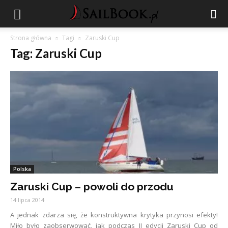
Strona główna
Tagi
Zaruski Cup
Tag: Zaruski Cup
Polska
Zaruski Cup – powoli do przodu
14 lipca 2014
A jednak zdarza się, że konstruktywna krytyka przynosi efekty!
Miło było zaobserwować, jak podczas II edycji Zaruski Cup od