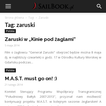
Strona główna
Tagi
Zaruski
Tag: zaruski
Polska
Zaruski w „Kinie pod żaglami”
5 maja 2014
Film o żaglowcu "Generał Zaruski" obejrzeć będzie można 8 maja
(tj. w najbliższy czwartek) o godz. 17 w Ośrodku Kultury Morskiej w
Gdańsku podczas...
Polska
M.A.S.T. must go on! :)
21 lutego 2014
Komitet Sterujący Programu Współpracy Transgranicznej
"Południowy Bałtyk 2007-2013", przyznał nam możliwość
kontynuacji projektu M.A.S.T. w kolejnym sezonie żeglarskim! A