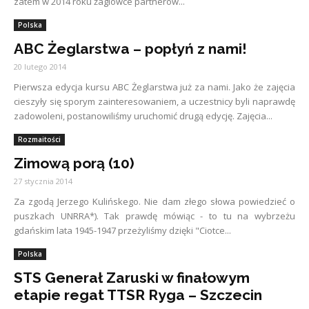
zatem w 2014 roku żaglowce partnerów...
Polska
ABC Żeglarstwa – popłyń z nami!
20 lutego 2014
Pierwsza edycja kursu ABC Żeglarstwa już za nami. Jako że zajęcia
cieszyły się sporym zainteresowaniem, a uczestnicy byli naprawdę
zadowoleni, postanowiliśmy uruchomić drugą edycję. Zajęcia...
Rozmaitości
Zimową porą (10)
27 stycznia 2014
Za zgodą Jerzego Kulińskego. Nie dam złego słowa powiedzieć o
puszkach UNRRA*). Tak prawdę mówiąc - to tu na wybrzeżu
gdańskim lata 1945-1947 przeżyliśmy dzięki "Ciotce...
Polska
STS Generał Zaruski w finałowym
etapie regat TTSR Ryga – Szczecin