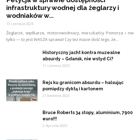
infrastruktury wodnej dla żeglarzy i
wodniaków w...
13 czerwca 2025
Żeglarze, wędkarze, motorowodniacy, mieszkańcy Pomorza i nie
tylko — to jest WASZA sprawa! Czy też macie dość tego, że...
Historyczny jacht kontra muzealne
absurdy – Gdańsk, nie wstyd Ci?
11 czerwca 2025
Rejs ku granicom absurdu – halsując
pomiędzy dyktą i kartonem
21 kwietnia 2025
Bruce Roberts 34 stopy, aluminium, 7900
euro!!!
2 stycznia 2025