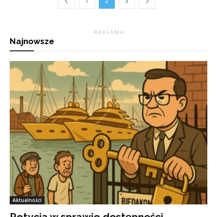
1
2
3
R E K L A M A
Najnowsze
Aktualności
Petycja w sprawie dostępności