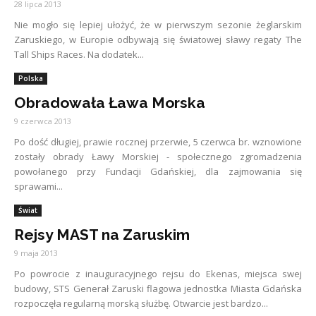
28 lipca 2013
Nie mogło się lepiej ułożyć, że w pierwszym sezonie żeglarskim
Zaruskiego, w Europie odbywają się światowej sławy regaty The
Tall Ships Races. Na dodatek...
Polska
Obradowała Ława Morska
9 czerwca 2013
Po dość długiej, prawie rocznej przerwie, 5 czerwca br. wznowione
zostały obrady Ławy Morskiej - społecznego zgromadzenia
powołanego przy Fundacji Gdańskiej, dla zajmowania się
sprawami...
Świat
Rejsy MAST na Zaruskim
9 maja 2013
Po powrocie z inauguracyjnego rejsu do Ekenas, miejsca swej
budowy, STS Generał Zaruski flagowa jednostka Miasta Gdańska
rozpoczęła regularną morską służbę. Otwarcie jest bardzo...