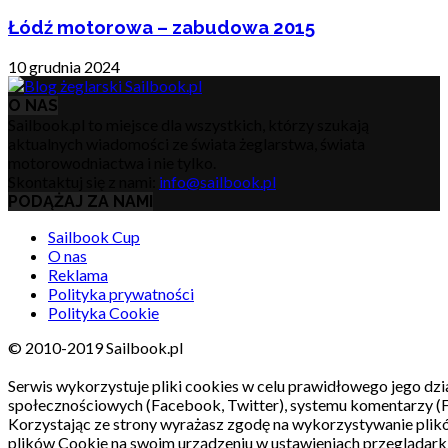
Łódź motorowa – zabudowa 2015
10 grudnia 2024
O NAS
Sailbook.pl to miejsce dla wszystkich, którzy szukają
aktualnych wiadomości ze świata żeglarstwa, świata
motorowodniactwa i nie tylko.
Skontaktuj się z nami:
info@sailbook.pl
PODĄŻAJ ZA NAMI
Sailbook Cup
O nas
Reklama
Polityka prywatności
Polityka Cookie
© 2010-2019 Sailbook.pl
Serwis wykorzystuje pliki cookies w celu prawidłowego jego dzia
społecznościowych (Facebook, Twitter), systemu komentarzy (
Korzystając ze strony wyrażasz zgodę na wykorzystywanie pli
plików Cookie na swoim urządzeniu w ustawieniach przeglądarki