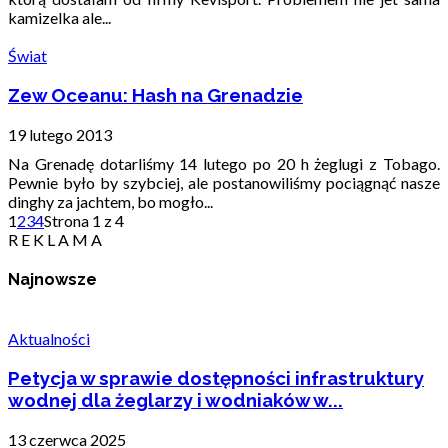
kamizelka ale...
Świat
Zew Oceanu: Hash na Grenadzie
19 lutego 2013
Na Grenadę dotarliśmy 14 lutego po 20 h żeglugi z Tobago.
Pewnie było by szybciej, ale postanowiliśmy pociągnąć nasze
dinghy za jachtem, bo mogło...
1
2
3
4
Strona 1 z 4
R E K L A M A
Najnowsze
Aktualności
Petycja w sprawie dostępności infrastruktury
wodnej dla żeglarzy i wodniaków w...
13 czerwca 2025