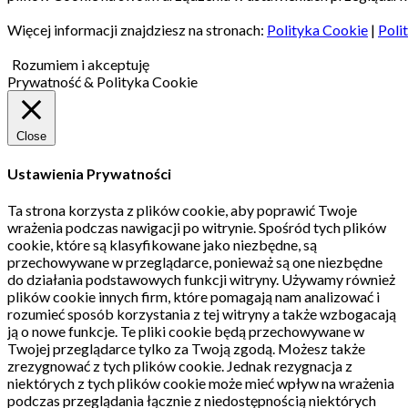
Więcej informacji znajdziesz na stronach:
Polityka Cookie
|
Poli
Rozumiem i akceptuję
Prywatność & Polityka Cookie
Close
Ustawienia Prywatności
Ta strona korzysta z plików cookie, aby poprawić Twoje
wrażenia podczas nawigacji po witrynie.
Spośród tych plików
cookie, które są klasyfikowane jako niezbędne, są
przechowywane w przeglądarce, ponieważ są one niezbędne
do działania podstawowych funkcji witryny.
Używamy również
plików cookie innych firm, które pomagają nam analizować i
rozumieć sposób korzystania z tej witryny a także wzbogacają
ją o nowe funkcje.
Te pliki cookie będą przechowywane w
Twojej przeglądarce tylko za Twoją zgodą.
Możesz także
zrezygnować z tych plików cookie.
Jednak rezygnacja z
niektórych z tych plików cookie może mieć wpływ na wrażenia
podczas przeglądania łącznie z niedostępnością niektórych