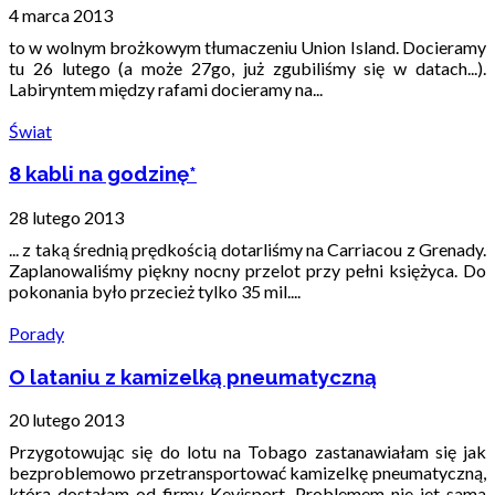
4 marca 2013
to w wolnym brożkowym tłumaczeniu Union Island. Docieramy
tu 26 lutego (a może 27go, już zgubiliśmy się w datach...).
Labiryntem między rafami docieramy na...
Świat
8 kabli na godzinę*
28 lutego 2013
... z taką średnią prędkością dotarliśmy na Carriacou z Grenady.
Zaplanowaliśmy piękny nocny przelot przy pełni księżyca. Do
pokonania było przecież tylko 35 mil....
Porady
O lataniu z kamizelką pneumatyczną
20 lutego 2013
Przygotowując się do lotu na Tobago zastanawiałam się jak
bezproblemowo przetransportować kamizelkę pneumatyczną,
którą dostałam od firmy Kevisport. Problemem nie jet sama