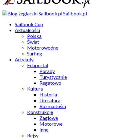
Sailbook.pl
Sailbook Cup
Aktualności
Polska
Świat
Motorowodne
Surfing
Artykuły
Eduportal
Porady
Turystycznie
Regatowo
Kultura
Historia
Literatura
Rozmaitości
Konstrukcje
Żaglowe
Motorowe
Inne
Rejsy