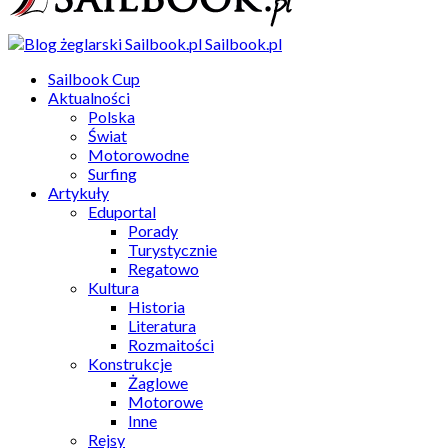
Sailbook.pl
Sailbook Cup
Aktualności
Polska
Świat
Motorowodne
Surfing
Artykuły
Eduportal
Porady
Turystycznie
Regatowo
Kultura
Historia
Literatura
Rozmaitości
Konstrukcje
Żaglowe
Motorowe
Inne
Rejsy