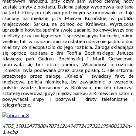
metrowym łańcuchu, przy czym sam wśród ciemnej nocy
zostaje zmyty z pokładu. Dzielna załoga wydobywa kapitana
na jacht, który po dalszym godzinnym sztormowaniu zostaje
rzucony na mieliznę przy Mierzei Kurońskiej w pobliżu
miejscowości Sarkau, na północ od Królewca. Wyrzucona
uprzednio kotwica spełniła swoje zadanie, bo chwyciwszy dno
mielizny przy naciągniętym i sprężynującym łańcuchu, mimo
wielkiej fali, w znacznej mierze osłabiła uderzenie jachtu o dno
mielizny, co niedopuściło do jego rozbicia. Załoga składająca
się oprócz kapitana z dra Teofila Bochińskiego, Janusza
Klawego, pań Gudrun Bochińskiej i Marii Gerwelowej
uratowała się bez obcej pomocy. Wiadomość o rozbiciu
„Kniezia” była podawana przez prasę polską. O sile sztormu
przeżytego przez załogę „Kniezia” świadczy fakt, że
miejscowa policja niemiecka, by zawiadomić o wypadku
polskie władze konsularne w Królewcu, musiała utworzyć
sztafetę rowerową, gdyż między Sarkau a Królewcem sztorm
powywracał słupy i pozrywał druty telefoniczne i
telegraficzne.”
4705_19012477888478711264947724373221954082324n-
1.webp