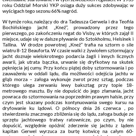
roku Oddział Morski YKP osiąga duży sukces zdobywając w
wyścigach tego sezonu 66% nagród.
W tymże roku, należący do dra Tadeusza Gerwela i dra Teofila
Bochińskiego jacht „Kneź”, prowadzony przez tego
pierwszego, po zakończeniu regat do Visby, w których zajął II
miejsce, udaje się w dalsze pływanie do Sztokholmu, Helsinek i
Tallina. W drodze powrotnej „Kneź” trafia na sztorm o sile
wiatru 8-12 Beauforta. W czasie walki z żywiołem sztormujący
jacht doznaje wielokrotnego podarcia żagli i innych licznych
awarii, jak utrata bączka, urwanie się dryfkotwy na skutek
pęknięcia jej cumy. Przy końcu piątej doby sztormowania i po
zauważeniu w oddali lądu, dla możliwości odejścia jachtu w
głąb morza – załoga wykonuje zwrot przez sztag, podczas
którego ulega zerwaniu lewy baksztag przy topie 18-
metrowego masztu. By nie dopuścić do jego złamania, jacht
powraca do sztormowania na poprzednim prawym halsie, przy
czym jest skazany podczas kontynuowania swego kursu na
dryfowanie ku lądowi. O północy dnia 26 czerwca , po
stwierdzeniu znacznego zbliżenia się do lądu, załoga buduje ze
sprzętu jachtowego tratwy ratownicze, po czym, by nie
dopuścić, względnie opóźnić zderzenie się jachtu z lądem
kapitan Gerwel wyrzuca za burtę kotwicę na całym 60-