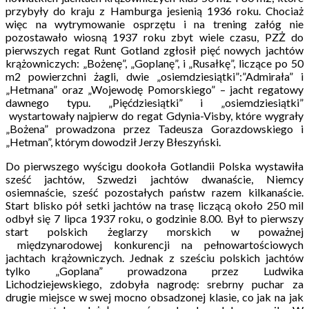
przybyły do kraju z Hamburga jesienią 1936 roku. Chociaż
więc na wytrymowanie osprzętu i na trening załóg nie
pozostawało wiosną 1937 roku zbyt wiele czasu, PZŻ do
pierwszych regat Runt Gotland zgłosił pięć nowych jachtów
krążowniczych: „Bożenę”, „Goplanę”, i „Rusałkę”, liczące po 50
m2 powierzchni żagli, dwie „osiemdziesiątki”:”Admirała” i
„Hetmana” oraz „Wojewodę Pomorskiego” – jacht regatowy
dawnego typu. „Pięćdziesiątki” i „osiemdziesiątki”
wystartowały najpierw do regat Gdynia-Visby, które wygrały
„Bożena” prowadzona przez Tadeusza Gorazdowskiego i
„Hetman”, którym dowodził Jerzy Błeszyński.
Do pierwszego wyścigu dookoła Gotlandii Polska wystawiła
sześć jachtów, Szwedzi jachtów dwanaście, Niemcy
osiemnaście, sześć pozostałych państw razem kilkanaście.
Start blisko pół setki jachtów na trasę liczącą około 250 mil
odbył się 7 lipca 1937 roku, o godzinie 8.00. Był to pierwszy
start polskich żeglarzy morskich w poważnej
międzynarodowej konkurencji na pełnowartościowych
jachtach krążowniczych. Jednak z sześciu polskich jachtów
tylko „Goplana” prowadzona przez Ludwika
Lichodziejewskiego, zdobyła nagrodę: srebrny puchar za
drugie miejsce w swej mocno obsadzonej klasie, co jak na jak