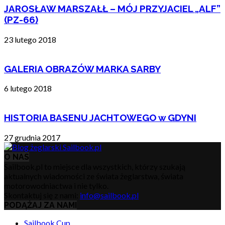
JAROSŁAW MARSZAŁŁ – MÓJ PRZYJACIEL „ALF”
(PZ-66)
23 lutego 2018
GALERIA OBRAZÓW MARKA SARBY
6 lutego 2018
HISTORIA BASENU JACHTOWEGO w GDYNI
27 grudnia 2017
O NAS
Sailbook.pl to miejsce dla wszystkich, którzy szukają
aktualnych wiadomości ze świata żeglarstwa, świata
motorowodniactwa i nie tylko.
Skontaktuj się z nami:
info@sailbook.pl
PODĄŻAJ ZA NAMI
Sailbook Cup