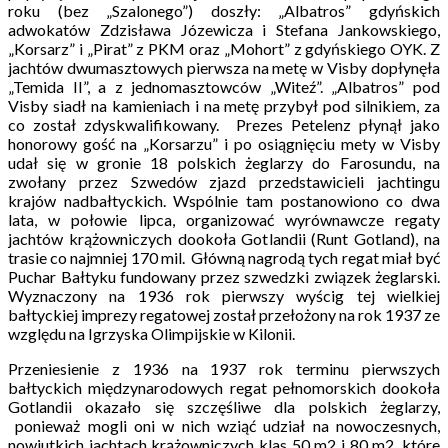
roku (bez „Szalonego”) doszły: „Albatros” gdyńskich
adwokatów Zdzisława Józewicza i Stefana Jankowskiego,
„Korsarz” i „Pirat” z PKM oraz „Mohort” z gdyńskiego OYK. Z
jachtów dwumasztowych pierwsza na metę w Visby dopłynęła
„Temida II”, a z jednomasztowców „Witeź”. „Albatros” pod
Visby siadł na kamieniach i na metę przybył pod silnikiem, za
co został zdyskwalifikowany. Prezes Petelenz płynął jako
honorowy gość na „Korsarzu” i po osiągnięciu mety w Visby
udał się w gronie 18 polskich żeglarzy do Farosundu, na
zwołany przez Szwedów zjazd przedstawicieli jachtingu
krajów nadbałtyckich. Wspólnie tam postanowiono co dwa
lata, w połowie lipca, organizować wyrównawcze regaty
jachtów krążowniczych dookoła Gotlandii (Runt Gotland), na
trasie co najmniej 170 mil. Główną nagrodą tych regat miał być
Puchar Bałtyku fundowany przez szwedzki związek żeglarski.
Wyznaczony na 1936 rok pierwszy wyścig tej wielkiej
bałtyckiej imprezy regatowej został przełożony na rok 1937 ze
względu na Igrzyska Olimpijskie w Kilonii.
Przeniesienie z 1936 na 1937 rok terminu pierwszych
bałtyckich międzynarodowych regat pełnomorskich dookoła
Gotlandii okazało się szczęśliwe dla polskich żeglarzy,
ponieważ mogli oni w nich wziąć udział na nowoczesnych,
nowiutkich jachtach krążowniczych klas 50 m2 i 80 m2, które