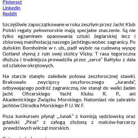
Pinterest
Linkedin
ReddIt
Szczęśliwie zapoczątkowane w roku zeszłym przez Jacht Klub
Polski regaty pełnomorskie mają specjalne znaczenie. Są nie
tylko egzaminem opanowania sztuki żeglarskiej lecz i
zbiorową manifestacją naszego jachtingu wobec zagranicy. Po
duńskim Bornholmie w r. ub., padł wybór na cudowną wyspę
Gotland słynną z ruin swej stolicy Visby. T rasa tegoroczna
dłuższa i trudniejsza prowadziła przez „serce” Bałtyku z dala
od szlaków okrętowych.
Na starcie stanęło zaledwie połowa zeszłorocznej stawki.
Brakowało zwycięzcy zeszłorocznego „Juranda”,
odbywającego podróż zagraniczną, nie stanął do walki żaden
jacht Oficerskiego Yacht Klubu R. P., ani
Akademickiego Związku Morskiego. Natomiast nie zabrakło
jachtów Ośrodka Morskiego P. U. W. F.
Poza konkursem płynął „.Junak” z komisją sędziowską oraz
gdański „Pirat” z załogą złożoną z malców-harcerzy
prawdziwych wilcząt morskich.