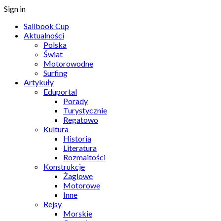
Sign in
Sailbook Cup
Aktualności
Polska
Świat
Motorowodne
Surfing
Artykuły
Eduportal
Porady
Turystycznie
Regatowo
Kultura
Historia
Literatura
Rozmaitości
Konstrukcje
Żaglowe
Motorowe
Inne
Rejsy
Morskie