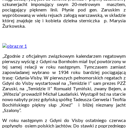
szkunerjacht imponujący swym 20-metrowym masztem,
pociągający pięknem linii. Płynie pod gen. Zaruskim z
wypróbowaną w wielu rejsach załogą warszawską, w składzie
której znajduje się i kobieta dzielna sterniczka p. Marysia
Żurkowska.
„Zgodnie z oficjalnym związkowym kalendarzem regatowym
pierwszy wyścig z Gdyni na Bornholm miał być powtórzony w
tej samej relacji w roku następnym. Tymczasem zamiast
zapowiadanej wybrano w 1934 roku bardziej pociągającą
trasę: Gdynia-Visby. W pierwszych pełnomorskich regatach z
Gdyni do Visby wystartował na „Temidzie I” sam prezes PZŻ
Zaruski, na „Temidzie II” Romuald Tymiński, zwany Bejem, a
„Witezia” prowadził Michał Laudański. Wystąpił też na starcie
nowo nabyty przez gdyńską spółkę Tadeusza Gerwela i Teofila
Bochińskiego piękny slup „Kneź” i bliżej nieznany jacht
„Szalony”.
W roku następnym z Gdyni do Visby ostatniego czerwca
popłynęło osiem polskich jachtów. Do stawki z poprzedniego