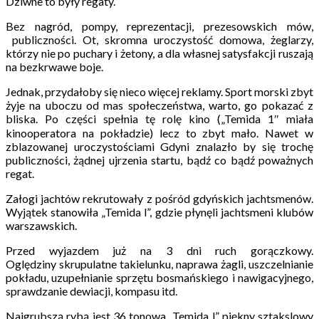
Dziwne to były regaty.
Bez nagród, pompy, reprezentacji, prezesowskich mów,
publiczności. Ot, skromna uroczystość domowa, żeglarzy,
którzy nie po puchary i żetony, a dla własnej satysfakcji ruszają
na bezkrwawe boje.
Jednak, przydałoby się nieco więcej reklamy. Sport morski zbyt
żyje na uboczu od mas społeczeństwa, warto, go pokazać z
bliska. Po części spełnia tę rolę kino („Temida 1″ miała
kinooperatora na pokładzie) lecz to zbyt mało. Nawet w
zblazowanej uroczystościami Gdyni znalazło by się trochę
publiczności, żądnej ujrzenia startu, bądź co bądź poważnych
regat.
Załogi jachtów rekrutowały z pośród gdyńskich jachtsmenów.
Wyjątek stanowiła „Temida l”, gdzie płynęli jachtsmeni klubów
warszawskich.
Przed wyjazdem już na 3 dni ruch gorączkowy.
Oględziny skrupulatne takielunku, naprawa żagli, uszczelnianie
pokładu, uzupełnianie sprzętu bosmańskiego i nawigacyjnego,
sprawdzanie dewiacji, kompasu itd.
Najgrubszą rybą jest 36 tonowa „Temida l” piękny sztakslowy