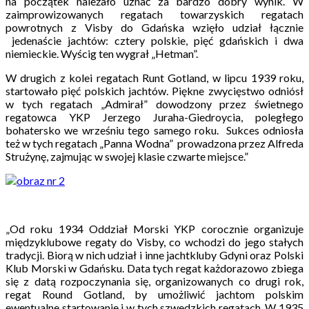
na początek należało uznać za bardzo dobry wynik. W
zaimprowizowanych regatach towarzyskich regatach
powrotnych z Visby do Gdańska wzięło udział łącznie
jedenaście jachtów: cztery polskie, pięć gdańskich i dwa
niemieckie. Wyścig ten wygrał „Hetman”.
W drugich z kolei regatach Runt Gotland, w lipcu 1939 roku,
startowało pięć polskich jachtów. Piękne zwycięstwo odniósł
w tych regatach „Admirał” dowodzony przez świetnego
regatowca YKP Jerzego Juraha-Giedroycia, poległego
bohatersko we wrześniu tego samego roku. Sukces odniosła
też w tych regatach „Panna Wodna” prowadzona przez Alfreda
Strużynę, zajmując w swojej klasie czwarte miejsce.”
„Od roku 1934 Oddział Morski YKP corocznie organizuje
międzyklubowe regaty do Visby, co wchodzi do jego stałych
tradycji. Biorą w nich udział i inne jachtkluby Gdyni oraz Polski
Klub Morski w Gdańsku. Data tych regat każdorazowo zbiega
się z datą rozpoczynania się, organizowanych co drugi rok,
regat Round Gotland, by umożliwić jachtom polskim
ewentualne startowanie i w tych szwedzkich regatach. W 1935