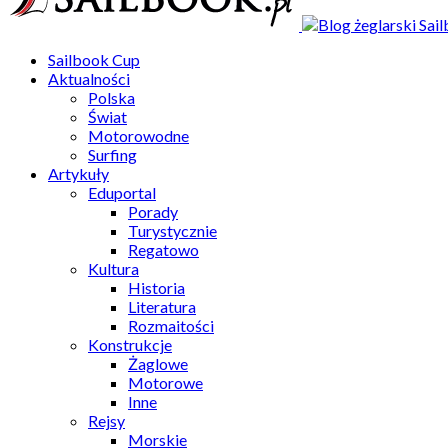
Sailbook Cup
Aktualności
Polska
Świat
Motorowodne
Surfing
Artykuły
Eduportal
Porady
Turystycznie
Regatowo
Kultura
Historia
Literatura
Rozmaitości
Konstrukcje
Żaglowe
Motorowe
Inne
Rejsy
Morskie