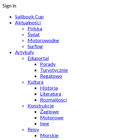
Sign in
Sailbook Cup
Aktualności
Polska
Świat
Motorowodne
Surfing
Artykuły
Eduportal
Porady
Turystycznie
Regatowo
Kultura
Historia
Literatura
Rozmaitości
Konstrukcje
Żaglowe
Motorowe
Inne
Rejsy
Morskie