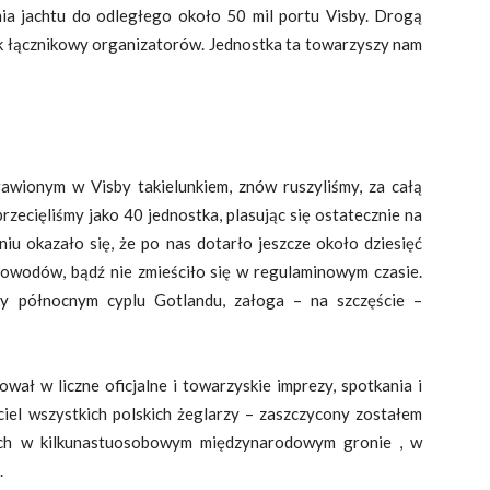
ia jachtu do odległego około 50 mil portu Visby. Drogą
tek łącznikowy organizatorów. Jednostka ta towarzyszy nam
awionym w Visby takielunkiem, znów ruszyliśmy, za całą
przecięliśmy jako 40 jednostka, plasując się ostatecznie na
niu okazało się, że po nas dotarło jeszcze około dziesięć
powodów, bądź nie zmieściło się w regulaminowym czasie.
rzy północnym cyplu Gotlandu, załoga – na szczęście –
wał w liczne oficjalne i towarzyskie imprezy, spotkania i
iciel wszystkich polskich żeglarzy – zaszczycony zostałem
nch w kilkunastuosobowym międzynarodowym gronie , w
.