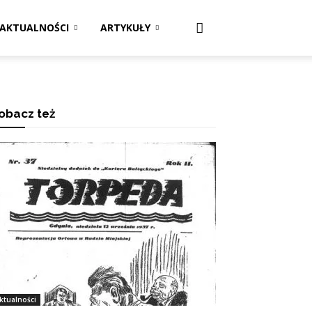
AKTUALNOŚCI
ARTYKUŁY
obacz też
ktualności