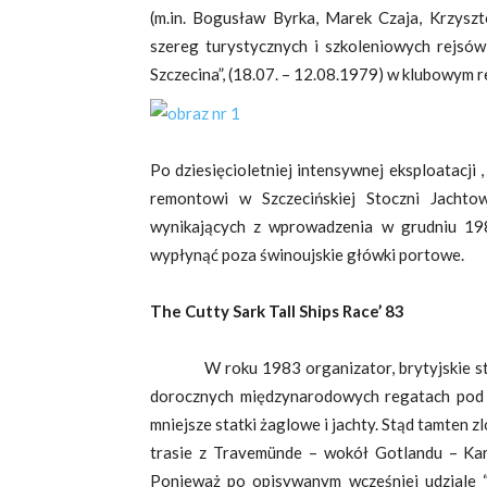
(m.in. Bogusław Byrka, Marek Czaja, Krzyszt
szereg turystycznych i szkoleniowych rejs
Szczecina”, (18.07. – 12.08.1979) w klubowym 
Po dziesięcioletniej intensywnej eksploatacj
remontowi w Szczecińskiej Stoczni Jachto
wynikających z wprowadzenia w grudniu 19
wypłynąć poza świnoujskie główki portowe.
The Cutty Sark Tall Ships Race’ 83
W roku 1983 organizator, brytyjskie stowa
dorocznych międzynarodowych regatach pod p
mniejsze statki żaglowe i jachty. Stąd tamten 
trasie z Travemünde – wokół Gotlandu – Kar
Ponieważ po opisywanym wcześniej udziale “