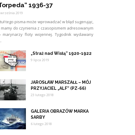
Torpeda” 1936-37
 września 2019
tuł tego pisma może wprowadzać w błąd sugerując,
e mamy do czynienia z czasopismem adresowanym
o marynarzy floty wojennej. Tygodnik wydawany
..
„Straż nad Wisłą” 1920-1922
9 lipca 2019
JAROSŁAW MARSZAŁŁ – MÓJ
PRZYJACIEL „ALF” (PZ-66)
23 lutego 2018
GALERIA OBRAZÓW MARKA
SARBY
6 lutego 2018