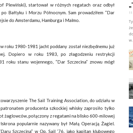
„
of Plewiński), startował w różnych regatach oraz odbył
ów po Bałtyku i Morzu Północnym. Sam prowadziłem “Dar
11
rejsie do Amsterdamu, Hamburga i Malmo.
Ty
ż
d
w.
i , w roku 1980-1981 jacht poddany został niezbędnemu już
wej. Dopiero w roku 1983, po złagodzeniu restrykcji
81 roku stanu wojennego, “Dar Szczecina” znowu mógł
rzyszenie The Sail Training Association, do udziału w
atronatem producenta szkockiej whisky zaprosiło tylko
zlot żaglowców, połączony z regatami na blisko 600-milowej
lskrona popularnie nazywany był Małą Operacją Żagiel.
Daru Szczecina” w Op. Sail ‘76, jako kapitan klubowego