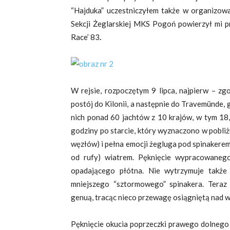
“Hajduka” uczestniczyłem także w organizow
Sekcji Żeglarskiej MKS Pogoń powierzył mi p
Race’ 83
.
W rejsie, rozpoczętym 9 lipca, najpierw – zg
postój do Kilonii, a następnie do Travemünde, g
nich ponad 60 jachtów z 10 krajów, w tym 18,
godziny po starcie, który wyznaczono w pobliż
węzłów) i pełna emocji żegluga pod spinakerem
od rufy) wiatrem. Pęknięcie wypracowaneg
opadającego płótna. Nie wytrzymuje także 
mniejszego “sztormowego” spinakera. Teraz
genuą, tracąc nieco przewagę osiągniętą nad 
Pęknięcie okucia poprzeczki prawego dolnego