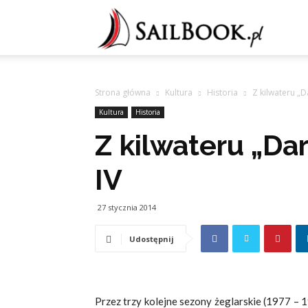
Sailb
Strona główna
Kultura
Historia
Z kilwateru „D
Kultura
Historia
Z kilwateru „Da
IV
27 stycznia 2014
Udostępnij
Przez trzy kolejne sezony żeglarskie (1977 – 