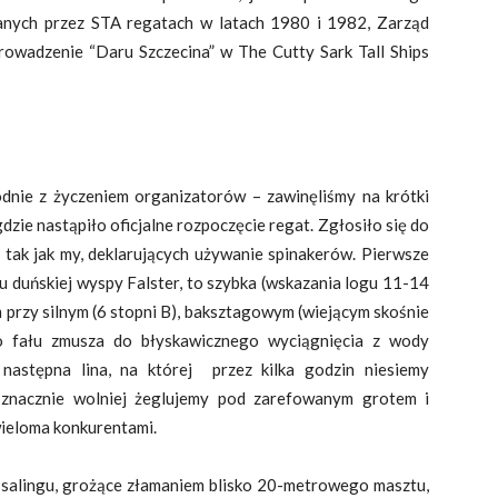
anych przez STA regatach w latach 1980 i 1982, Zarząd
rowadzenie “Daru Szczecina” w The Cutty Sark Tall Ships
odnie z życzeniem organizatorów – zawinęliśmy na krótki
dzie nastąpiło oficjalne rozpoczęcie regat. Zgłosiło się do
 tak jak my, deklarujących używanie spinakerów. Pierwsze
u duńskiej wyspy Falster, to szybka (wskazania logu 11-14
 przy silnym (6 stopni B), baksztagowym (wiejącym skośnie
o fału zmusza do błyskawicznego wyciągnięcia z wody
następna lina, na której przez kilka godzin niesiemy
 znacznie wolniej żeglujemy pod zarefowanym grotem i
wieloma konkurentami.
 salingu, grożące złamaniem blisko 20-metrowego masztu,