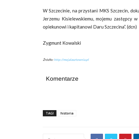
W Szczecinie, na przystani MKS Szczecin, dok
Jerzemu Kisielewskiemu, mojemu zastępcy w
opiekunowi i kapitanowi Daru Szczecina”. (dcn)
Zygmunt Kowalski
Źródło:
http://mojalasztownia.pl
Komentarze
TAGI
historia