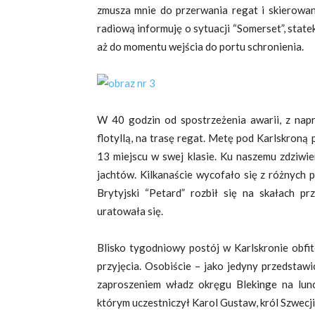
zmusza mnie do przerwania regat i skierowan
radiową informuję o sytuacji “Somerset”, sta
aż do momentu wejścia do portu schronienia.
W 40 godzin od spostrzeżenia awarii, z napr
flotyllą, na trasę regat. Metę pod Karlskroną 
13 miejscu w swej klasie. Ku naszemu zdziwie
jachtów. Kilkanaście wycofało się z różnych 
Brytyjski “Petard” rozbił się na skałach p
uratowała się.
Blisko tygodniowy postój w Karlskronie obfito
przyjęcia. Osobiście – jako jedyny przedstaw
zaproszeniem władz okręgu Blekinge na lu
którym uczestniczył Karol Gustaw, król Szwecji