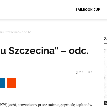
ook.pl
SAILBOOK CUP
aru Szczecina” – odc. IV
Z
ru Szczecina” – odc.
813
0
A
1979) jacht, prowadzony przez zmieniających się kapitanów