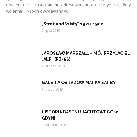
czynienia z czasopismem adresowanym do marynarzy floty
wojennej. Tygodnik wydawany w...
„Straż nad Wisłą” 1920-1922
9 lipca 2019
JAROSŁAW MARSZAŁŁ – MÓJ PRZYJACIEL
„ALF” (PZ-66)
23 lutego 2018
GALERIA OBRAZÓW MARKA SARBY
6 lutego 2018
HISTORIA BASENU JACHTOWEGO w
GDYNI
27 grudnia 2017