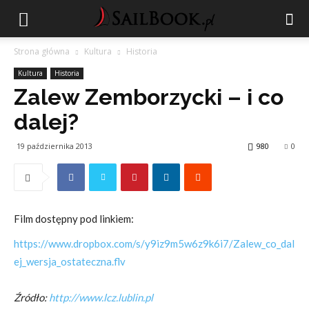
Strona główna
Kultura
Historia
Kultura
Historia
Zalew Zemborzycki – i co
dalej?
19 października 2013
980
0
Film dostępny pod linkiem:
https://www.dropbox.com/s/y9iz9m5w6z9k6i7/Zalew_co_dal
ej_wersja_ostateczna.flv
Źródło:
http://www.lcz.lublin.pl