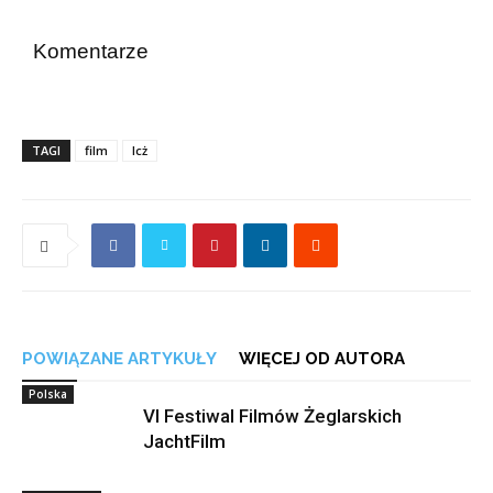
Komentarze
TAGI
film
lcż
POWIĄZANE ARTYKUŁY
WIĘCEJ OD AUTORA
Polska
VI Festiwal Filmów Żeglarskich
JachtFilm