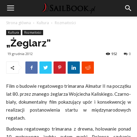
Strona główna
Kultura
Rozmaitości
Kultura
Rozmaitości
„Żeglarz”
19 grudnia 2012
952
0
Film o budowie regatowego trimarana Almatur II na początku
lat 80. przez znanego żeglarza Wojciecha Kaliskiego. Czarno-
biały, dokumentalny film pokazujący upór i konsekwencję w
realizacji postanowienia startu w międzynarodowych
regatach.
Budowa regatowego trimarana z drewna, holowanie ponad
10 metrowego jachtu autem marki Polonez, szukanie