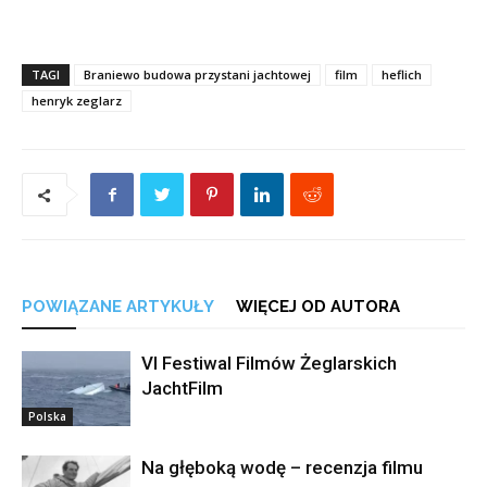
TAGI
Braniewo budowa przystani jachtowej
film
heflich
henryk zeglarz
POWIĄZANE ARTYKUŁY
WIĘCEJ OD AUTORA
VI Festiwal Filmów Żeglarskich
JachtFilm
Polska
Na głęboką wodę – recenzja filmu