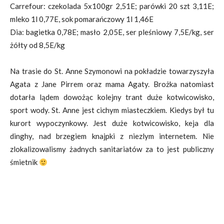
Carrefour: czekolada 5x100gr 2,51E; parówki 20 szt 3,11E;
mleko 1l 0,77E, sok pomarańczowy 1l 1,46E
Dia: bagietka 0,78E; masło 2,05E, ser pleśniowy 7,5E/kg, ser
żółty od 8,5E/kg
Na trasie do St. Anne Szymonowi na pokładzie towarzyszyła
Agata z Jane Pirrem oraz mama Agaty. Brożka natomiast
dotarła lądem dowożąc kolejny trant duże kotwicowisko,
sport wody. St. Anne jest cichym miasteczkiem. Kiedys był tu
kurort wypoczynkowy. Jest duże kotwicowisko, keja dla
dinghy, nad brzegiem knajpki z niezlym internetem. Nie
zlokalizowalismy żadnych sanitariatów za to jest publiczny
śmietnik