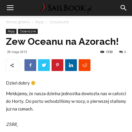
Strona główna
Rejsy
Oceaniczne
Rejsy
Oceaniczne
Zew Oceanu na Azorach!
28 maja 2013
1350
0
Dzień dobry
Meldujemy, że nasza dzielna jednostka dowiozła nas w całości
do Horty. Do portu wchodziliśmy w nocy, o pierwszej stalismy
juz na cumach.
2588_