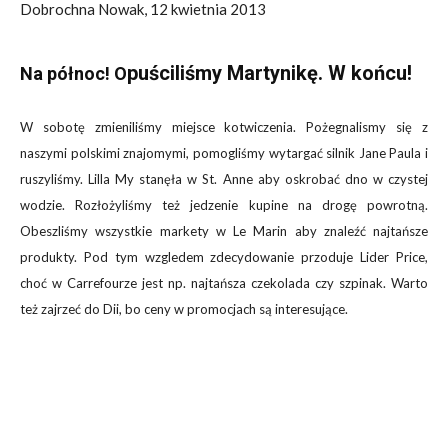
Dobrochna Nowak, 12 kwietnia 2013
puściliśmy Martynikę. W końcu!
Na północ! O
W sobotę zmieniliśmy miejsce kotwiczenia. Pożegnalismy się z
naszymi polskimi znajomymi, pomogliśmy wytargać silnik Jane Paula i
ruszyliśmy. Lilla My stanęła w St. Anne aby oskrobać dno w czystej
wodzie. Rozłożyliśmy też jedzenie kupine na drogę powrotną.
Obeszliśmy wszystkie markety w Le Marin aby znaleźć najtańsze
produkty. Pod tym wzgledem zdecydowanie przoduje Lider Price,
choć w Carrefourze jest np. najtańsza czekolada czy szpinak. Warto
też zajrzeć do Dii, bo ceny w promocjach są interesujące.