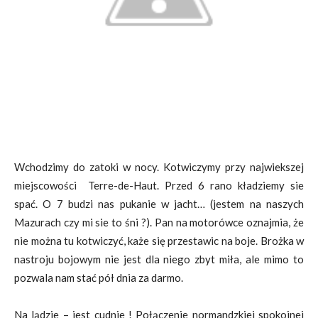
Wchodzimy do zatoki w nocy. Kotwiczymy przy najwiekszej
miejscowości Terre-de-Haut. Przed 6 rano kładziemy sie
spać. O 7 budzi nas pukanie w jacht… (jestem na naszych
Mazurach czy mi sie to śni ?). Pan na motorówce oznajmia, że
nie można tu kotwiczyć, każe się przestawic na boje. Brożka w
nastroju bojowym nie jest dla niego zbyt miła, ale mimo to
pozwala nam stać pół dnia za darmo.
Na lądzie – jest cudnie ! Połączenie normandzkiej spokojnej