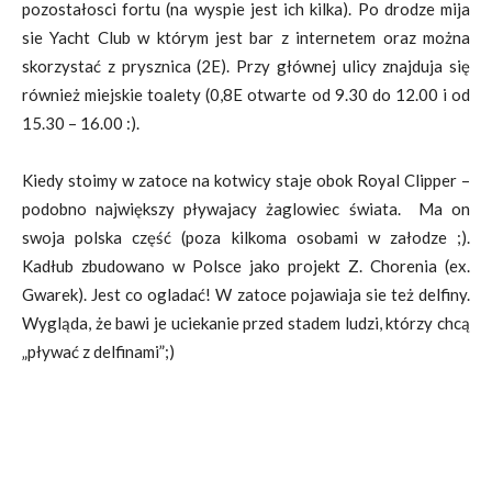
pozostałosci fortu (na wyspie jest ich kilka). Po drodze mija
sie Yacht Club w którym jest bar z internetem oraz można
skorzystać z prysznica (2E). Przy głównej ulicy znajduja się
również miejskie toalety (0,8E otwarte od 9.30 do 12.00 i od
15.30 – 16.00 :).
Kiedy stoimy w zatoce na kotwicy staje obok Royal Clipper –
podobno największy pływajacy żaglowiec świata. Ma on
swoja polska część (poza kilkoma osobami w załodze ;).
Kadłub zbudowano w Polsce jako projekt Z. Chorenia (ex.
Gwarek). Jest co ogladać! W zatoce pojawiaja sie też delfiny.
Wygląda, że bawi je uciekanie przed stadem ludzi, którzy chcą
„pływać z delfinami”;)