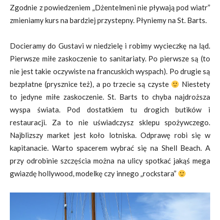
Zgodnie z powiedzeniem „Dżentelmeni nie pływają pod wiatr”
zmieniamy kurs na bardziej przystepny. Płyniemy na St. Barts.
Docieramy do Gustavi w niedzielę i robimy wycieczkę na ląd.
Pierwsze miłe zaskoczenie to sanitariaty. Po pierwsze są (to
nie jest takie oczywiste na francuskich wyspach). Po drugie są
bezpłatne (prysznice też), a po trzecie są czyste
Niestety
to jedyne miłe zaskoczenie. St. Barts to chyba najdroższa
wyspa świata. Pod dostatkiem tu drogich butików i
restauracji. Za to nie uświadczysz sklepu spożywczego.
Najblizszy market jest koło lotniska. Odprawę robi się w
kapitanacie. Warto spacerem wybrać się na Shell Beach. A
przy odrobinie szczęścia można na ulicy spotkać jakąś mega
gwiazdę hollywood, modelkę czy innego „rockstara”