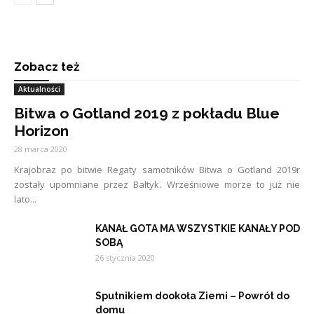
Zobacz też
Aktualności
Bitwa o Gotland 2019 z pokładu Blue
Horizon
28 marca 2020
Krajobraz po bitwie Regaty samotników Bitwa o Gotland 2019r
zostały upomniane przez Bałtyk. Wrześniowe morze to już nie
lato...
KANAŁ GOTA MA WSZYSTKIE KANAŁY POD
SOBĄ
26 stycznia 2020
Sputnikiem dookoła Ziemi – Powrót do
domu