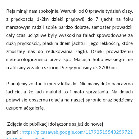
Rejs minął nam spokojnie. Warunki od 0 (prawie tydzień ciszy,
z prędkoscią 1-2kn dzieki prądowi) do 7 (jacht na foku
marszowym radził sobie bardzo dobrze, samoster prowadził
cały czas. uciązliwe były wyskoki na falach spowodowane za
dużą prędkością, płaskim dnem jachtu i jego lekkością, które
zmuszały nas do redukowania żagli). Dzieki prowadzeniu
meteorologicznemu przez kpt. Macieja Sobolewskiego nie
trafiliśmy w żaden sztorm. Przepłynelismy ok 2700 nm.
Planujemy zostac tu przez kilka dni. Nie mamy dużo napraw na
jachcie, a że jach malutki to i mało sprzatania. Na dniach
pojawi się obszerna relacja na naszej sgronie oraz będziemy
uzupełniać galerię.
Zdjęcia do publikacji dołączone są już do nowej
galerii:
https://picasaweb.google.com/11792515543259721