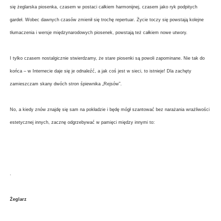
się żeglarska piosenka, czasem w postaci całkiem harmonijnej, czasem jako ryk podpitych
gardeł. Wobec dawnych czasów zmienił się trochę repertuar. Życie toczy się powstają kolejne
tłumaczenia i wersje międzynarodowych piosenek, powstają też całkiem nowe utwory.
I tylko czasem nostalgicznie stwierdzamy, że stare piosenki są powoli zapominane. Nie tak do
końca – w Internecie daje się je odnaleźć, a jak coś jest w sieci, to istnieje! Dla zachęty
zamieszczam skany dwóch stron śpiewnika „Rejsów”.
No, a kiedy znów znajdę się sam na pokładzie i będę mógł szantować bez narażania wrażliwości
estetycznej innych, zacznę odgrzebywać w pamięci między innymi to:
.
Żeglarz