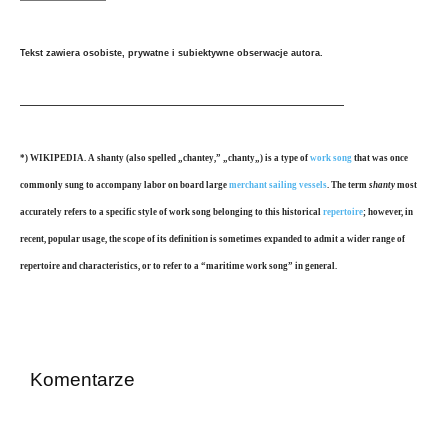
—————————–
Tekst zawiera osobiste, prywatne i subiektywne obserwacje autora.
————————————————————————————————————
*) WIKIPEDIA. A
shanty
(also spelled „
chantey
,” „
chanty
„) is a type of
work song
that was once
commonly sung to accompany labor on board large
merchant
sailing vessels
. The term
shanty
most
accurately refers to a specific style of work song belonging to this historical
repertoire
; however, in
recent, popular usage, the scope of its definition is sometimes expanded to admit a wider range of
repertoire and characteristics, or to refer to a “maritime work song” in general.
Komentarze