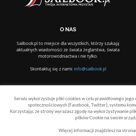
O NAS
Sailbook.pl to miejsce dla wszystkich, którzy szukają
aktualnych wiadomości ze świata żeglarstwa, świata
motorowodniactwa i nie tylko.
Skontaktuj się z nami:
info@sailbook.pl
PODĄŻAJ ZA NAMI
Serwis wykorzystuje pliki cookies w celu prawidłowego jego d
społecznościowych (Facebook, Twitter), systemu kom
Korzystając ze strony wyrażasz zgodę na wykorzystywanie pl
plików Cookie na swoim urządz
Więcej informacji znajdziesz na strona
Sailbook Cup
O nas
Reklama
Polityka prywatności