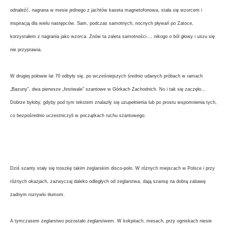
odnaleźć, nagrana w mesie jednego z jachtów kaseta magnetofonowa, stała się wzorcem i
inspiracją dla wielu następców. Sam, podczas samotnych, nocnych pływań po Zatoce,
korzystałem z nagrania jako wzorca. Znów ta zaleta samotności…. nikogo o ból głowy i uszu się
nie przyprawia.
W drugiej połowie lat 70 odbyły się, po wcześniejszych średnio udanych próbach w ramach
„Bazuny”, dwa pierwsze „festiwale” szantowe w Górkach Zachodnich. No i tak się zaczęło…
Dobrze byłoby, gdyby pod tym tekstem znalazły się uzupełnienia lub po prostu wspomnienia tych,
co bezpośrednio uczestniczyli w początkach ruchu szantowego.
Dziś szanty stały się troszkę takim żeglarskim disco-polo. W różnych miejscach w Polsce i przy
różnych okazjach, zazwyczaj daleko odległych od żeglarstwa, dają szansę na dobrą zabawę
żadnym rozrywki tłumom.
A tymczasem żeglarstwo pozostało żeglarstwem. W kokpitach, mesach, przy ogniskach niesie