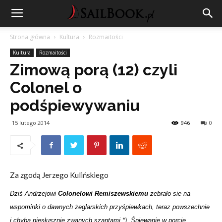
Strona główna
Kultura
Rozmaitości
Kultura
Rozmaitości
Zimową porą (12) czyli
Colonel o
podśpiewywaniu
15 lutego 2014
946
0
Za zgodą Jerzego Kulińskiego
Dziś Andrzejowi
Colonelowi Remiszewskiemu
zebrało sie na
wspominki o dawnych żeglarskich przyśpiewkach, teraz powszechnie
i chyba niesłusznie zwanych szantami *). Śpiewanie w porcie,