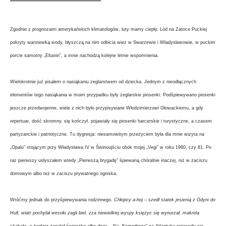
——————————
Zgodnie z prognozami amerykańskich klimatologów, luty mamy ciepły. Lód na Zatoce Puckiej
pokryty warstewką wody, błyszczą na nim odbicia wież w Swarzewie i Władysławowie, w puckim
porcie samotny „Eltanin”, a mnie nachodzą kolejne letnie wspomnienia.
Wielokrotnie już pisałem o nasiąkaniu żeglarstwem od dziecka. Jednym z nieodłącznych
elementów tego nasiąkania w moim przypadku były żeglarskie piosenki. Podśpiewywano piosenki
jeszcze przedwojenne, wiele z nich było przypisywane Włodzimierzowi Głowackiemu, a gdy
repertuar, dość skromny, się kończył, pojawiały się piosenki harcerskie i turystyczne, a czasem
partyzanckie i patriotyczne. Tu dygresja: niesamowitym przeżyciem była dla mnie wizyta na
„Opalu” stojącym przy Władysława IV w Świnoujściu obok mojej „Vegi” w roku 1980, czy 81. Po
raz pierwszy usłyszałem wtedy „Pierwszą brygadę” śpiewaną chóralnie inaczej, niż w zaciszu
domowym albo też w zaciszu prywatnego ogniska.
Wróćmy jednak do przyśpiewywania rodzinnego.
Chłopcy a-hoj – szedł statek jesienią z Gdyni do
Hull, wiatr pochylał wesoło żagli biel, zza niewielkiej wyspy księżyc się wynurzał, makrela