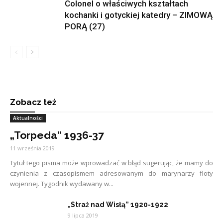
Colonel o właściwych kształtach
kochanki i gotyckiej katedry – ZIMOWĄ
PORĄ (27)
Zobacz też
Aktualności
„Torpeda” 1936-37
11 września 2019
Tytuł tego pisma może wprowadzać w błąd sugerując, że mamy do
czynienia z czasopismem adresowanym do marynarzy floty
wojennej. Tygodnik wydawany w...
„Straż nad Wisłą” 1920-1922
9 lipca 2019