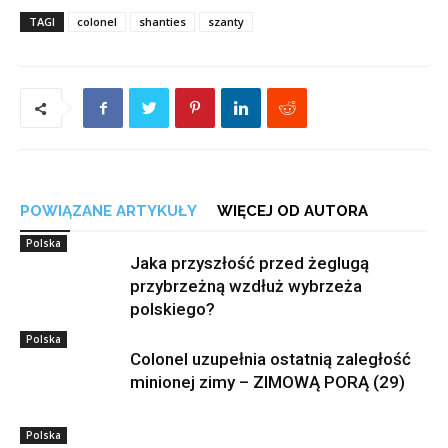
TAGI
colonel
shanties
szanty
POWIĄZANE ARTYKUŁY
WIĘCEJ OD AUTORA
Polska
Jaka przyszłość przed żeglugą
przybrzeżną wzdłuż wybrzeża
polskiego?
Polska
Colonel uzupełnia ostatnią zaległość
minionej zimy – ZIMOWĄ PORĄ (29)
Polska