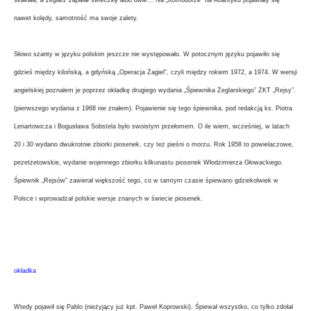
skakała, a żeglarz zapalał świeczkę albo dwie…
Na „Komodorze” na Atlantyku pojawiały się
nawet kolędy, samotność ma swoje zalety.
Słowo szanty w języku polskim jeszcze nie występowało. W potocznym języku pojawiło się
gdzieś między kilońską, a gdyńską „Operacja Żagiel”, czyli między rokiem 1972, a 1974. W wersji
angielskiej poznałem je poprzez okładkę drugiego wydania „Śpiewnika Żeglarskiego” ŻKT „Rejsy”.
(pierwszego wydania z 1968 nie znałem). Pojawienie się tego śpiewnika, pod redakcją ks. Piotra
Lenartowicza i Bogusława Sobstela było swoistym przełomem. O ile wiem, wcześniej, w latach
20 i 30 wydano dwukrotnie zbiorki piosenek, czy też pieśni o morzu. Rok 1958 to powielaczowe,
pezetżetowskie, wydanie wojennego zbiorku kilkunastu piosenek Włodzimierza Głowackiego.
Śpiewnik „Rejsów” zawierał większość tego, co w tamtym czasie śpiewano gdziekolwiek w
Polsce i wprowadzał polskie wersje znanych w świecie piosenek.
okładka
Wtedy pojawił się Pablo (nieżyjący już kpt. Paweł Koprowski). Śpiewał wszystko, co tylko zdołał