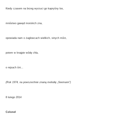
Kiedy czasem na brzeg wyrzuci go kapryśny los,
mnóstwo gawęd morskich zna,
opowiada nam o żaglowcach wielkich, sinych mórz,
potem w knajpie wódę chla,
o rejsach śni…
(Rok 1974, na powszechnie znaną melodię „Seemann”)
8 lutego 2014
Colonel