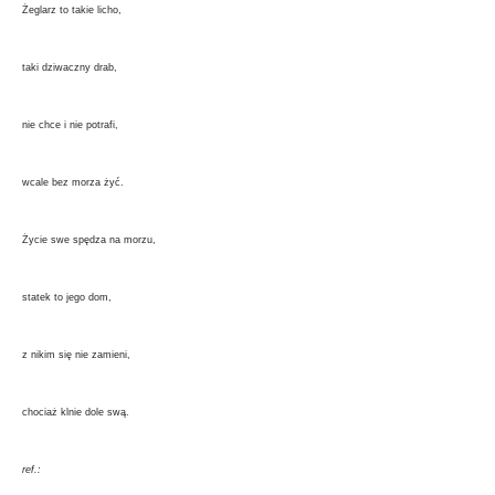
Żeglarz to takie licho,
taki dziwaczny drab,
nie chce i nie potrafi,
wcale bez morza żyć.
Życie swe spędza na morzu,
statek to jego dom,
z nikim się nie zamieni,
chociaż klnie dole swą.
ref.: