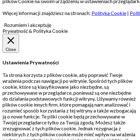
plików Cookie na swoim urządzeniu w ustawieniach przeglądarki
Więcej informacji znajdziesz na stronach:
Polityka Cookie
|
Poli
Rozumiem i akceptuję
Prywatność & Polityka Cookie
Close
Ustawienia Prywatności
Ta strona korzysta z plików cookie, aby poprawić Twoje
wrażenia podczas nawigacji po witrynie.
Spośród tych plików
cookie, które są klasyfikowane jako niezbędne, są
przechowywane w przeglądarce, ponieważ są one niezbędne
do działania podstawowych funkcji witryny.
Używamy również
plików cookie innych firm, które pomagają nam analizować i
rozumieć sposób korzystania z tej witryny a także wzbogacają
ją o nowe funkcje.
Te pliki cookie będą przechowywane w
Twojej przeglądarce tylko za Twoją zgodą.
Możesz także
zrezygnować z tych plików cookie.
Jednak rezygnacja z
niektórych z tych plików cookie może mieć wpływ na wrażenia