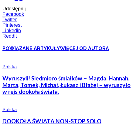
Udostępnij
Facebook
Twitter
Pinterest
Linkedin
ReddIt
POWIĄZANE ARTYKUŁY
WIĘCEJ OD AUTORA
Polska
Wyruszyli! Siedmioro śmiałków – Magda, Hannah,
Marta, Tomek, Michał, Łukasz i Błażej – wyruszyło
w rejs dookoła świata.
Polska
DOOKOŁA ŚWIATA NON-STOP SOLO