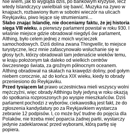
Nie wiem, jak to wygląda dziś, po bankowym kryzysie, lecz
wtedy Islandczycy uwielbiali się bawić. Muzyka na żywo w
knajpach, rozbawiony tłum w sobotni wieczór na ulicach
Reykjaviku, piwo lejące się strumieniami…
Słabo znając Islandię, nie doceniamy faktu, że jej historia
sięga VIII wieku
, a pierwszy parlament powstał w roku 930. I
właśnie miejsce gdzie obradował niegdyś ów parlament,
Althing, było celem jednej z moich wycieczek
samochodowych. Dziś dolina zwana Thingvellir, to miejsce
turystyczne, lecz mnie zafascynowało wsłuchanie się w
głosy tych, którzy obradowali tam jedenaście wieków temu,
w kraju położonym tak daleko od wielkich centrów
ówczesnego świata, za groźnym północnym oceanem.
Althing obradował na skałach na krawędzi doliny, pod gołym
niebem corocznie, aż do końca XIX wieku, kiedy to obrady
przeniesiono do Reykjaviku.
Przed tysiącem lat
prawo uczestnictwa mieli wszyscy wolni
mężczyźni, więc obrady Atlthingu były jedyną w roku okazją
do spotkania rozproszonych po wyspie mieszkańców. Dziś
parlament pochodzi z wyborów, ciekawostką jest fakt, że do
zgłoszenia kandydatury po za Reykjavikiem wystarcza
zebranie 12 podpisów. I, co może być trudne do pojęcia dla
Polaków, nie trzeba mieć poparcia żadnej partii, wystarczy
jedynie zadeklarować przed wyborami, którą partię się
popiera.