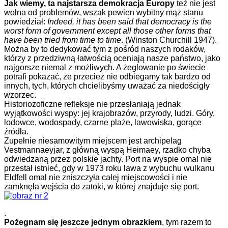
Jak wiemy, ta najstarsza demokracja Europy
też nie jest
wolna od problemów, wszak pewien wybitny mąż stanu
powiedział:
Indeed, it has been said that democracy is the
worst form of government except all those other forms that
have been tried from time to time
. (Winston Churchill 1947).
Można by to dedykować tym z pośród naszych rodaków,
którzy z przedziwną łatwością oceniają nasze państwo, jako
najgorsze niemal z możliwych. A żeglowanie po świecie
potrafi pokazać, że przecież nie odbiegamy tak bardzo od
innych, tych, których chcielibyśmy uważać za niedościgły
wzorzec.
Historiozoficzne refleksje nie przesłaniają jednak
wyjątkowości wyspy: jej krajobrazów, przyrody, ludzi. Góry,
lodowce, wodospady, czarne plaże, lawowiska, gorące
źródła.
Zupełnie niesamowitym miejscem jest archipelag
Vestmannaeyjar, z główną wyspą Heimaey, rzadko chyba
odwiedzaną przez polskie jachty. Port na wyspie omal nie
przestał istnieć, gdy w 1973 roku lawa z wybuchu wulkanu
Eldfell omal nie zniszczyła całej miejscowości i nie
zamknęła wejścia do zatoki, w której znajduje się port.
.
Pożegnam się jeszcze jednym obrazkiem
, tym razem to