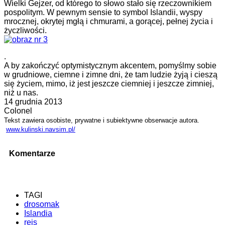
Wielki Gejzer, od którego to słowo stało się rzeczownikiem
pospolitym. W pewnym sensie to symbol Islandii, wyspy
mrocznej, okrytej mgłą i chmurami, a gorącej, pełnej życia i
życzliwości.
.
A by zakończyć optymistycznym akcentem, pomyślmy sobie
w grudniowe, ciemne i zimne dni, że tam ludzie żyją i cieszą
się życiem, mimo, iż jest jeszcze ciemniej i jeszcze zimniej,
niż u nas.
14 grudnia 2013
Colonel
Tekst zawiera osobiste, prywatne i subiektywne obserwacje autora.
www.kulinski.navsim.pl/
Komentarze
TAGI
drosomak
Islandia
rejs