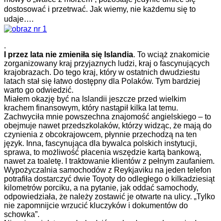
dostosować i przetrwać. Jak wiemy, nie każdemu się to
udaje….
.
I przez lata nie zmieniła się Islandia
. To wciąż znakomicie
zorganizowany kraj przyjaznych ludzi, kraj o fascynujących
krajobrazach. Do tego kraj, który w ostatnich dwudziestu
latach stał się łatwo dostępny dla Polaków. Tym bardziej
warto go odwiedzić.
Miałem okazję być na Islandii jeszcze przed wielkim
krachem finansowym, który nastąpił kilka lat temu.
Zachwyciła mnie powszechna znajomość angielskiego – to
obejmuje nawet przedszkolaków, którzy widząc, że mają do
czynienia z obcokrajowcem, płynnie przechodzą na ten
język. Inna, fascynująca dla bywalca polskich instytucji,
sprawa, to możliwość płacenia wszędzie kartą bankową,
nawet za toaletę. I traktowanie klientów z pełnym zaufaniem.
Wypożyczalnia samochodów z Reykjaviku na jeden telefon
potrafiła dostarczyć dwie Toyoty do odległego o kilkadziesiąt
kilometrów porciku, a na pytanie, jak oddać samochody,
odpowiedziała, że należy zostawić je otwarte na ulicy. „Tylko
nie zapomnijcie wrzucić kluczyków i dokumentów do
schowka”.