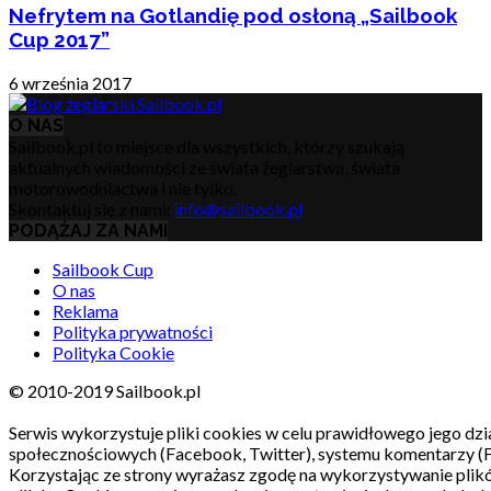
Nefrytem na Gotlandię pod osłoną „Sailbook
Cup 2017”
6 września 2017
O NAS
Sailbook.pl to miejsce dla wszystkich, którzy szukają
aktualnych wiadomości ze świata żeglarstwa, świata
motorowodniactwa i nie tylko.
Skontaktuj się z nami:
info@sailbook.pl
PODĄŻAJ ZA NAMI
Sailbook Cup
O nas
Reklama
Polityka prywatności
Polityka Cookie
© 2010-2019 Sailbook.pl
Serwis wykorzystuje pliki cookies w celu prawidłowego jego dzia
społecznościowych (Facebook, Twitter), systemu komentarzy (
Korzystając ze strony wyrażasz zgodę na wykorzystywanie pli