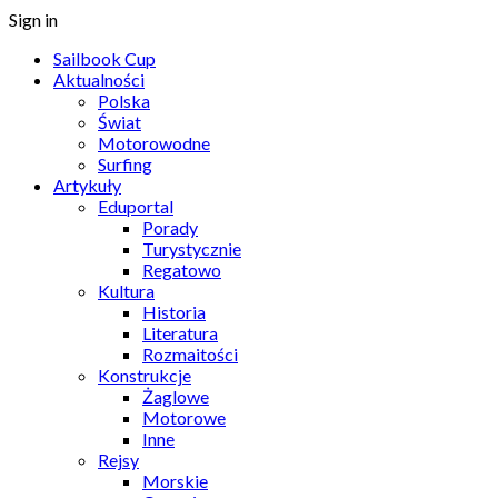
Sign in
Sailbook Cup
Aktualności
Polska
Świat
Motorowodne
Surfing
Artykuły
Eduportal
Porady
Turystycznie
Regatowo
Kultura
Historia
Literatura
Rozmaitości
Konstrukcje
Żaglowe
Motorowe
Inne
Rejsy
Morskie