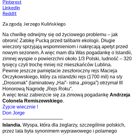
Pinterest
Linkedin
ReddIt
Za zgodą Jerzego Kulińskiego
Na chwilkę odrwijmy się od życiowego problemu – jak
obronić Zatokę Pucką przed talibami ekologii. Długie
wieczory sprzyjają wspomnieniom i nakręcają apetyt przed
nowym sezonem. A więc mam dla Was pogadankę o Islandii,
zimnej wyspie o powierzchni około 1/3 Polski, ludność – 320
tysięcy czyli trochę mniej niż mieszkańców Lublina.
Pewnie jeszcze pamiętacie zeszłoroczny rejs Macieja
Orczykowskiego, który za islandzki rejs (1700 mil) na s/y
„Drosomak” (laminatowy „Hai”- istna „piroga”) otrzymał III
Honorową Nagrodę „Rejs Roku”.
A
więc teraz zabierzcie się za zimową pogadankę
Andrzeja
Colonela Remiszewskiego
.
Żyjcie wiecznie !
Don Jorge
————————————–
Islandia.
Wyspa, która dla żeglarzy, szczególnie polskich,
przez lata była synonimem wyprawowego i polarnego