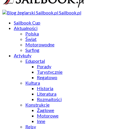
Sailbook.pl
Sailbook Cup
Aktualności
Polska
Świat
Motorowodne
Surfing
Artykuły
Eduportal
Porady
Turystycznie
Regatowo
Kultura
Historia
Literatura
Rozmaitości
Konstrukcje
Żaglowe
Motorowe
Inne
Rejsy