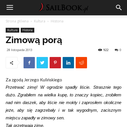
Strona główna
Kultura
Historia
Kultura
Historia
Zimową porą
28 listopada 2013
922
0
Za zgodą Jerzego Kulińskiego
Przetrwać zimę! W ogrodzie spadły liście. Strasznie tego
dużo. Zgrabiłem na wielka kupę, to znaczy kopiec, zrobiłem
nad nim daszek, aby liście nie mokły i zaprosiłem okoliczne
jeże, aby się zagrzebały i w tak wygodnym, zacisznym
miejscu zapadły w zimowy sen.
Tak przetrwają zimę.