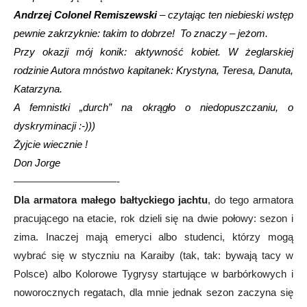
Andrzej Colonel Remiszewski
– czytając ten niebieski wstęp
pewnie zakrzyknie: takim to dobrze! To znaczy – jeżom.
Przy okazji mój konik: aktywność kobiet. W żeglarskiej
rodzinie Autora mnóstwo kapitanek: Krystyna, Teresa, Danuta,
Katarzyna.
A femnistki „durch” na okrągło o niedopuszczaniu, o
dyskryminacji :-)))
Żyjcie wiecznie !
Don Jorge
——————————-
Dla armatora małego bałtyckiego jachtu
, do tego armatora
pracującego na etacie, rok dzieli się na dwie połowy: sezon i
zima. Inaczej mają emeryci albo studenci, którzy mogą
wybrać się w styczniu na Karaiby (tak, tak: bywają tacy w
Polsce) albo Kolorowe Tygrysy startujące w barbórkowych i
noworocznych regatach, dla mnie jednak sezon zaczyna się