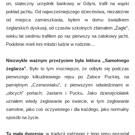
on, stateczny urzędnik bankowy w Gdyni, trafił na wąski
pokład jachtu. Od najwcześniejszego dzieciństwa, niezależnie
od miejsca zamieszkania, byłem w domu świadkiem
żeglarskich dyskusji, od czasów szkolnych zbierałem „Żagle”,
wieku lat siedmiu trafiłem po raz pierwszy na zatokowy jacht.
Podobnie mieli inni młodzi ludzie w rodzinie…
Niezwykle ważnym przeżyciem była lektura „Samotnego
żeglarza”.
Było to tym mocniejsze, że odbyło się podczas
pierwszego kilkudniowego rejsu po Zatoce Puckiej, na
pamiętnym „Czerwoniaku”, z pierwszymi odwiedzinami w
„obcych” portach: Jastarni i Pucku. Jako dziesięciolatek
uznałem wtedy żeglowanie po świecie, w tym żeglowanie
samotne, jako coś oczywistego i dla każdego, jako normalny
sposób na życie.
Tu mała dygresja
: w tradycji rodzinnej z tego rejsu pozostał