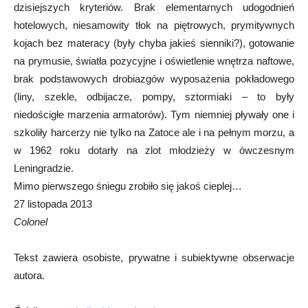
dzisiejszych kryteriów. Brak elementarnych udogodnień
hotelowych, niesamowity tłok na piętrowych, prymitywnych
kojach bez materacy (były chyba jakieś sienniki?), gotowanie
na prymusie, światła pozycyjne i oświetlenie wnętrza naftowe,
brak podstawowych drobiazgów wyposażenia pokładowego
(liny, szekle, odbijacze, pompy, sztormiaki – to były
niedościgłe marzenia armatorów). Tym niemniej pływały one i
szkoliły harcerzy nie tylko na Zatoce ale i na pełnym morzu, a
w 1962 roku dotarły na zlot młodzieży w ówczesnym
Leningradzie.
Mimo pierwszego śniegu zrobiło się jakoś cieplej…
27 listopada 2013
Colonel
Tekst zawiera osobiste, prywatne i subiektywne obserwacje
autora.