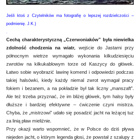
Jeśli ktoś z Czytelników ma fotografię o lepszej rozdzielczości –
podmienię. J.K.)
.
Cechą charakterystyczną „Czerwoniaków” była niewielka
zdolność chodzenia na wiatr,
wejście do Jastarni przy
północnym wietrze wymagało wykonania kilkudziesięciu
zwrotów na kilkukablowym torze od Kaszycy do główek.
Łatwo sobie wyobrazić lawinę komend i odpowiedzi podczas
takiej halsówki, kiedy każdy niemal zwrot wymagał pracy
fokiem i bezanem, a na pokładzie był tak liczny „manszaft”.
Ale też trzeba przyznać, że im bliżej główek, tym halsy były
dłuższe i bardziej efektywne – ćwiczenie czyni mistrza.
Chyba, że „mistrzowi” udało się posadzić jacht na leżącej tuz
za linią pław mieliźnie.
Przy okazji warto wspomnieć, że w Polsce do dziś pływa
niejeden jacht, o którym legenda głosi, że powstał z szalupy z