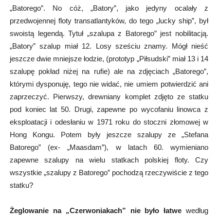
„Batorego”. No cóż, „Batory”, jako jedyny ocalały z
przedwojennej floty transatlantyków, do tego „lucky ship”, był
swoistą legendą. Tytuł „szalupa z Batorego” jest nobilitacją.
„Batory” szalup miał 12. Losy sześciu znamy. Mógł nieść
jeszcze dwie mniejsze łodzie, (prototyp „Piłsudski” miał 13 i 14
szalupę pokład niżej na rufie) ale na zdjęciach „Batorego”,
którymi dysponuję, tego nie widać, nie umiem potwierdzić ani
zaprzeczyć. Pierwszy, drewniany komplet zdjęto ze statku
pod koniec lat 50. Drugi, zapewne po wycofaniu linowca z
eksploatacji i odesłaniu w 1971 roku do stoczni złomowej w
Hong Kongu. Potem były jeszcze szalupy ze „Stefana
Batorego” (ex- „Maasdam”), w latach 60. wymieniano
zapewne szalupy na wielu statkach polskiej floty. Czy
wszystkie „szalupy z Batorego” pochodzą rzeczywiście z tego
statku?
Żeglowanie na „Czerwoniakach” nie było łatwe
według