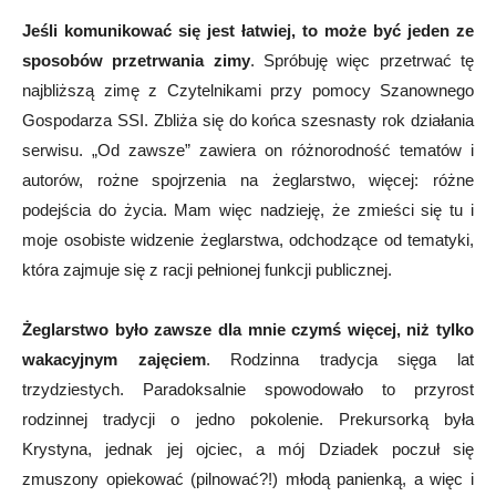
Jeśli komunikować się jest łatwiej, to może być jeden ze
sposobów przetrwania zimy
. Spróbuję więc przetrwać tę
najbliższą zimę z Czytelnikami przy pomocy Szanownego
Gospodarza SSI. Zbliża się do końca szesnasty rok działania
serwisu. „Od zawsze” zawiera on różnorodność tematów i
autorów, rożne spojrzenia na żeglarstwo, więcej: różne
podejścia do życia. Mam więc nadzieję, że zmieści się tu i
moje osobiste widzenie żeglarstwa, odchodzące od tematyki,
która zajmuje się z racji pełnionej funkcji publicznej.
Żeglarstwo było zawsze dla mnie czymś więcej, niż tylko
wakacyjnym zajęciem
. Rodzinna tradycja sięga lat
trzydziestych. Paradoksalnie spowodowało to przyrost
rodzinnej tradycji o jedno pokolenie. Prekursorką była
Krystyna, jednak jej ojciec, a mój Dziadek poczuł się
zmuszony opiekować (pilnować?!) młodą panienką, a więc i