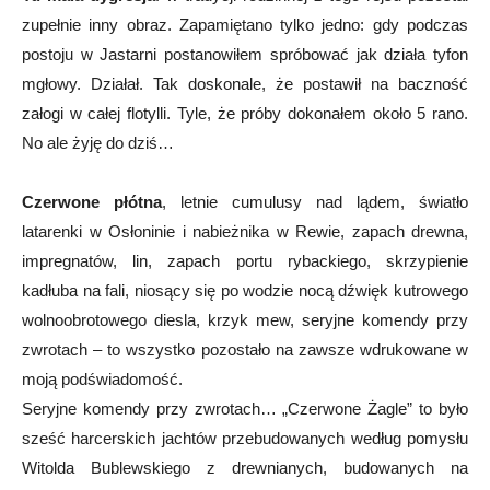
zupełnie inny obraz. Zapamiętano tylko jedno: gdy podczas
postoju w Jastarni postanowiłem spróbować jak działa tyfon
mgłowy. Działał. Tak doskonale, że postawił na baczność
załogi w całej flotylli. Tyle, że próby dokonałem około 5 rano.
No ale żyję do dziś…
Czerwone płótna
, letnie cumulusy nad lądem, światło
latarenki w Osłoninie i nabieżnika w Rewie, zapach drewna,
impregnatów, lin, zapach portu rybackiego, skrzypienie
kadłuba na fali, niosący się po wodzie nocą dźwięk kutrowego
wolnoobrotowego diesla, krzyk mew, seryjne komendy przy
zwrotach – to wszystko pozostało na zawsze wdrukowane w
moją podświadomość.
Seryjne komendy przy zwrotach… „Czerwone Żagle” to było
sześć harcerskich jachtów przebudowanych według pomysłu
Witolda Bublewskiego z drewnianych, budowanych na