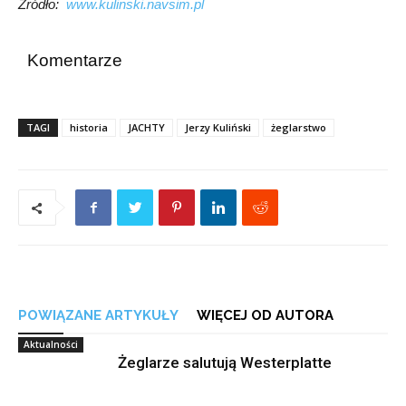
Źródło:
www.kulinski.navsim.pl
Komentarze
TAGI
historia
JACHTY
Jerzy Kuliński
żeglarstwo
POWIĄZANE ARTYKUŁY
WIĘCEJ OD AUTORA
Aktualności
Żeglarze salutują Westerplatte