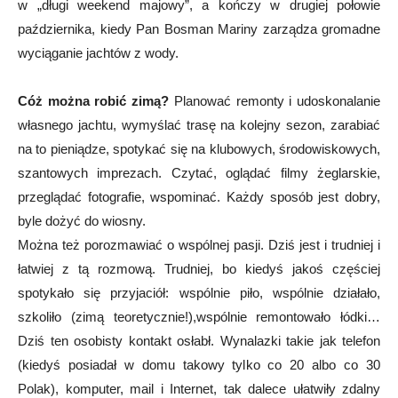
w „długi weekend majowy”, a kończy w drugiej połowie
października, kiedy Pan Bosman Mariny zarządza gromadne
wyciąganie jachtów z wody.
Cóż można robić zimą?
Planować remonty i udoskonalanie
własnego jachtu, wymyślać trasę na kolejny sezon, zarabiać
na to pieniądze, spotykać się na klubowych, środowiskowych,
szantowych imprezach. Czytać, oglądać filmy żeglarskie,
przeglądać fotografie, wspominać. Każdy sposób jest dobry,
byle dożyć do wiosny.
Można też porozmawiać o wspólnej pasji. Dziś jest i trudniej i
łatwiej z tą rozmową. Trudniej, bo kiedyś jakoś częściej
spotykało się przyjaciół: wspólnie piło, wspólnie działało,
szkoliło (zimą teoretycznie!),wspólnie remontowało łódki…
Dziś ten osobisty kontakt osłabł. Wynalazki takie jak telefon
(kiedyś posiadał w domu takowy tylko co 20 albo co 30
Polak), komputer, mail i Internet, tak dalece ułatwiły zdalny