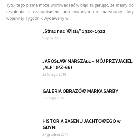
Tytuł tego pisma może wprowadzać w błąd sugerując, że mamy do
czynienia z czasopismem adresowanym do marynarzy floty
wojennej. Tygodnik wydawany w...
„Straż nad Wisłą” 1920-1922
9 lipca 2019
JAROSŁAW MARSZAŁŁ – MÓJ PRZYJACIEL
„ALF” (PZ-66)
23 lutego 2018
GALERIA OBRAZÓW MARKA SARBY
6 lutego 2018
HISTORIA BASENU JACHTOWEGO w
GDYNI
27 grudnia 2017