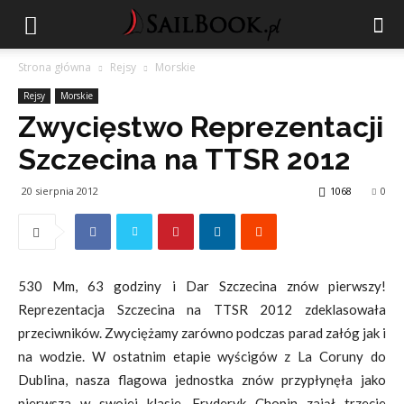
Strona główna
Rejsy
Morskie
Rejsy
Morskie
Zwycięstwo Reprezentacji
Szczecina na TTSR 2012
20 sierpnia 2012
1068
0
530 Mm, 63 godziny i Dar Szczecina znów pierwszy!
Reprezentacja Szczecina na TTSR 2012 zdeklasowała
przeciwników. Zwyciężamy zarówno podczas parad załóg jak i
na wodzie. W ostatnim etapie wyścigów z La Coruny do
Dublina, nasza flagowa jednostka znów przypłynęła jako
pierwsza w swojej klasie. Fryderyk Chopin zajął trzecie