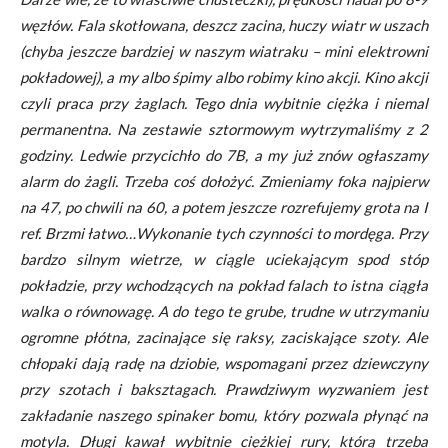
węzłów. Fala skotłowana, deszcz zacina, huczy wiatr w uszach
(chyba jeszcze bardziej w naszym wiatraku – mini elektrowni
pokładowej), a my albo śpimy albo robimy kino akcji. Kino akcji
czyli praca przy żaglach. Tego dnia wybitnie ciężka i niemal
permanentna. Na zestawie sztormowym wytrzymaliśmy z 2
godziny. Ledwie przycichło do 7B, a my już znów ogłaszamy
alarm do żagli. Trzeba coś dołożyć. Zmieniamy foka najpierw
na 47, po chwili na 60, a potem jeszcze rozrefujemy grota na I
ref. Brzmi łatwo…Wykonanie tych czynności to mordęga. Przy
bardzo silnym wietrze, w ciągle uciekającym spod stóp
pokładzie, przy wchodzących na pokład falach to istna ciągła
walka o równowagę. A do tego te grube, trudne w utrzymaniu
ogromne płótna, zacinające się raksy, zaciskające szoty. Ale
chłopaki dają radę na dziobie, wspomagani przez dziewczyny
przy szotach i baksztagach. Prawdziwym wyzwaniem jest
zakładanie naszego spinaker bomu, który pozwala płynąć na
motyla. Długi kawał wybitnie ciężkiej rury, którą trzeba