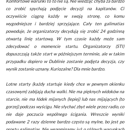
Komfortowe warunki to to nie są. Nie wiedząc chyba za bardzo
co zrobić spychają podjęcie decyzji na kapitanów. Ci
oczywiście ciągną każdy w swoją stronę, co komu
wygodniejsze i bardziej sprzyjające. Cały ten galimatias
powoduje, że organizatorzy decydują się zrobić 24 godzinną
otwartą linię startową. W tym czasie każdy może sam
zdecydować o momencie startu. Organizatorzy (STI)
dopuszczają także start w późniejszym terminie, ale w takim
przypadku dopiero w Dublinie zostanie podjęta decyzja, czy
wynik zostanie uznany. Kuriozalne? Dla mnie bardzo.
Lotne starty (każdy startuje kiedy chce w pewnym okienku
czasowym) zabijają ducha walki. Nie ma pięknych widoków na
starcie, nie ma łódek mijanych (lepiej) lub nas mijających (to
gorzej) podczas wyścigu. Nie słychać zbyt wiele przez radio, co
nie daje poczucia wspólnego ścigania. Wreszcie wyniki
podawane 2 razy dzienne bardzo często są mylne, bo jest po
prostu galimatias. Nie wspominamy już o różnych warunkach