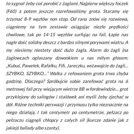
to sygnał żeby coś porobić z żaglami. Najpierw większy foczek
(F60) a potem jeszcze rozrefowaliśmy grota. Staramy się
trzymać 8-9 węzłów non stop. Od rana znów się rozwiewa,
ciągniemy na tym zestawie osiągając niezłe prędkości
chwilowe, tak po 14-15 węzłów surfując na fali. Łapie nas
nagle dość solidny deszcz z bardzo silnymi porywami wiatru. A
my niesiemy niestety dość dużo żagla. Alarm do żagli (na
żaglowcach ogłaszany dzwonkiem u nas miłym głosem:
„Kubuś, Pawełek, Rafałku, Fifi, Jareczku, wstawajcie do żagli…
SZYBKO, SZYBKO…” Walka z refowaniem grota trwa chyba
godzinę. Dlaczego? Spróbujcie sobie zarefować grota na 6
metrowej fali przy wiejącym wietrze 8B w fordewindzie… grot
przyklejony do salingów i stalówek ani myśli żeby zjechać w
dół. Różne techniki perswazji i przymusu tylko nieznacznie na
niego działają. I tak centymetr po centymetrze, pełzacz po
pełzaczu ciągnęli chłopcy z całych sił (kurcze zdanie jak z
jakiejś ballady albo szanty).