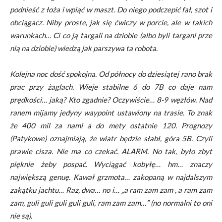
podnieść z łoża i wpiąć w maszt. Do niego podczepić fał, szot i
obciągacz. Niby proste, jak się ćwiczy w porcie, ale w takich
warunkach… Ci co ją targali na dziobie (albo byli targani prze
nią na dziobie) wiedzą jak parszywa ta robota.
Kolejna noc dość spokojna. Od północy do dziesiątej rano brak
prac przy żaglach. Wieje stabilne 6 do 7B co daje nam
prędkości… jaką? Kto zgadnie? Oczywiście… 8-9 węzłów. Nad
ranem mijamy jedyny waypoint ustawiony na trasie. To znak
że 400 mil za nami a do mety ostatnie 120. Prognozy
(Patykowe) oznajmiają, że wiatr będzie słabł, góra 5B. Czyli
prawie cisza. Nie ma co czekać. ALARM. No tak, było zbyt
pięknie żeby pospać. Wyciągać kobyłę… hm… znaczy
największą genuę. Kawał grzmota… zakopaną w najdalszym
zakątku jachtu… Raz, dwa… no i… „a ram zam zam , a ram zam
zam, guli guli guli guli guli, ram zam zam…” (no normalni to oni
nie są).