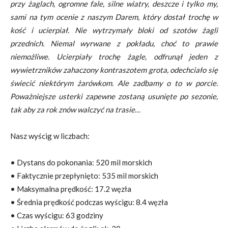
przy żaglach, ogromne fale, silne wiatry, deszcze i tylko my,
sami na tym ocenie z naszym Darem, który dostał trochę w
kość i ucierpiał. Nie wytrzymały bloki od szotów żagli
przednich. Niemal wyrwane z pokładu, choć to prawie
niemożliwe. Ucierpiały trochę żagle, odfrunął jeden z
wywietrzników zahaczony kontraszotem grota, odechciało się
świecić niektórym żarówkom. Ale zadbamy o to w porcie.
Poważniejsze usterki zapewne zostaną usunięte po sezonie,
tak aby za rok znów walczyć na trasie…
Nasz wyścig w liczbach:
• Dystans do pokonania: 520 mil morskich
• Faktycznie przepłynięto: 535 mil morskich
• Maksymalna prędkość: 17.2 węzła
• Średnia prędkość podczas wyścigu: 8.4 węzła
• Czas wyścigu: 63 godziny