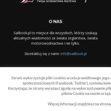
O NAS
Sailbook.pl to miejsce dla wszystkich, którzy szukają
aktualnych wiadomości ze świata żeglarstwa, świata
motorowodniactwa i nie tylko.
Skontaktuj się z nami:
info@sailbook.pl
PODĄŻAJ ZA NAMI
Serwis wykorzystuje pliki cookies w celu prawidłowego jego d
społecznościowych (Facebook, Twitter), systemu kom
Korzystając ze strony wyrażasz zgodę na wykorzystywanie pl
plików Cookie na swoim urządz
Więcej informacji znajdziesz na strona
Sailbook Cup
O nas
Reklama
Polityka prywatności
Polityka Cookie