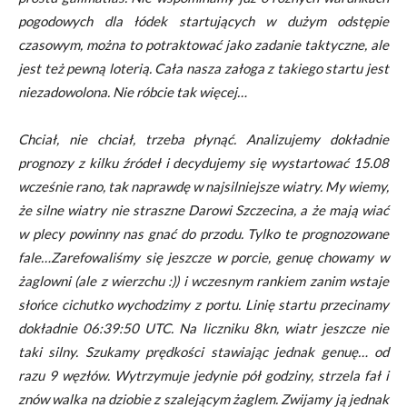
pogodowych dla łódek startujących w dużym odstępie
czasowym, można to potraktować jako zadanie taktyczne, ale
jest też pewną loterią. Cała nasza załoga z takiego startu jest
niezadowolona. Nie róbcie tak więcej…
Chciał, nie chciał, trzeba płynąć. Analizujemy dokładnie
prognozy z kilku źródeł i decydujemy się wystartować 15.08
wcześnie rano, tak naprawdę w najsilniejsze wiatry. My wiemy,
że silne wiatry nie straszne Darowi Szczecina, a że mają wiać
w plecy powinny nas gnać do przodu. Tylko te prognozowane
fale…Zarefowaliśmy się jeszcze w porcie, genuę chowamy w
żaglowni (ale z wierzchu :)) i wczesnym rankiem zanim wstaje
słońce cichutko wychodzimy z portu. Linię startu przecinamy
dokładnie 06:39:50 UTC. Na liczniku 8kn, wiatr jeszcze nie
taki silny. Szukamy prędkości stawiając jednak genuę… od
razu 9 węzłów. Wytrzymuje jedynie pół godziny, strzela fał i
znów walka na dziobie z szalejącym żaglem. Zwijamy ją jednak