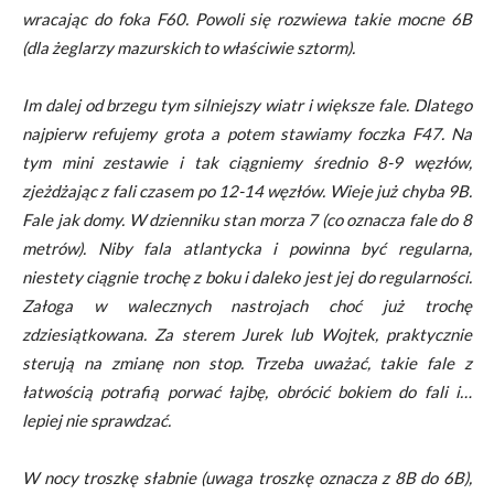
wracając do foka F60. Powoli się rozwiewa takie mocne 6B
(dla żeglarzy mazurskich to właściwie sztorm).
Im dalej od brzegu tym silniejszy wiatr i większe fale. Dlatego
najpierw refujemy grota a potem stawiamy foczka F47. Na
tym mini zestawie i tak ciągniemy średnio 8-9 węzłów,
zjeżdżając z fali czasem po 12-14 węzłów. Wieje już chyba 9B.
Fale jak domy. W dzienniku stan morza 7 (co oznacza fale do 8
metrów). Niby fala atlantycka i powinna być regularna,
niestety ciągnie trochę z boku i daleko jest jej do regularności.
Załoga w walecznych nastrojach choć już trochę
zdziesiątkowana. Za sterem Jurek lub Wojtek, praktycznie
sterują na zmianę non stop. Trzeba uważać, takie fale z
łatwością potrafią porwać łajbę, obrócić bokiem do fali i…
lepiej nie sprawdzać.
W nocy troszkę słabnie (uwaga troszkę oznacza z 8B do 6B),