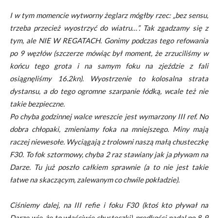
I w tym momencie wytworny żeglarz mógłby rzec: „bez sensu,
trzeba przecież wyostrzyć do wiatru…”. Tak zgadzamy się z
tym, ale NIE W REGATACH. Gonimy podczas tego refowania
po 9 węzłów (szczerze mówiąc był moment, że zrzuciliśmy w
końcu tego grota i na samym foku na zjeździe z fali
osiągnęliśmy 16.2kn). Wyostrzenie to kolosalna strata
dystansu, a do tego ogromne szarpanie łódką, wcale też nie
takie bezpieczne.
Po chyba godzinnej walce wreszcie jest wymarzony III ref. No
dobra chłopaki, zmieniamy foka na mniejszego. Miny mają
raczej niewesołe. Wyciągają z trolowni naszą małą chusteczkę
F30. To fok sztormowy, chyba 2 raz stawiany jak ja pływam na
Darze. Tu już poszło całkiem sprawnie (a to nie jest takie
łatwe na skaczącym, zalewanym co chwile pokładzie).
Ciśniemy dalej, na III refie i foku F30 (ktoś kto pływał na
Darze wie, że to właściwie chusteczki), prędkości nadal po 8-9