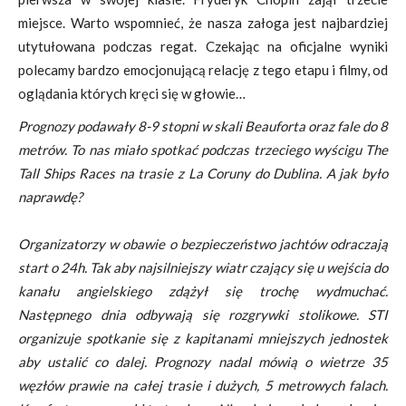
miejsce. Warto wspomnieć, że nasza załoga jest najbardziej
utytułowana podczas regat. Czekając na oficjalne wyniki
polecamy bardzo emocjonującą relację z tego etapu i filmy, od
oglądania których kręci się w głowie…
Prognozy podawały 8-9 stopni w skali Beauforta oraz fale do 8
metrów. To nas miało spotkać podczas trzeciego wyścigu The
Tall Ships Races na trasie z La Coruny do Dublina. A jak było
naprawdę?
Organizatorzy w obawie o bezpieczeństwo jachtów odraczają
start o 24h. Tak aby najsilniejszy wiatr czający się u wejścia do
kanału angielskiego zdążył się trochę wydmuchać.
Następnego dnia odbywają się rozgrywki stolikowe. STI
organizuje spotkanie się z kapitanami mniejszych jednostek
aby ustalić co dalej. Prognozy nadal mówią o wietrze 35
węzłów prawie na całej trasie i dużych, 5 metrowych falach.