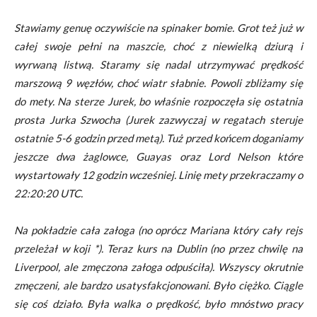
Stawiamy genuę oczywiście na spinaker bomie. Grot też już w
całej swoje pełni na maszcie, choć z niewielką dziurą i
wyrwaną listwą. Staramy się nadal utrzymywać prędkość
marszową 9 węzłów, choć wiatr słabnie. Powoli zbliżamy się
do mety. Na sterze Jurek, bo właśnie rozpoczęła się ostatnia
prosta Jurka Szwocha (Jurek zazwyczaj w regatach steruje
ostatnie 5-6 godzin przed metą). Tuż przed końcem doganiamy
jeszcze dwa żaglowce, Guayas oraz Lord Nelson które
wystartowały 12 godzin wcześniej. Linię mety przekraczamy o
22:20:20 UTC.
Na pokładzie cała załoga (no oprócz Mariana który cały rejs
przeleżał w koji *). Teraz kurs na Dublin (no przez chwilę na
Liverpool, ale zmęczona załoga odpuściła). Wszyscy okrutnie
zmęczeni, ale bardzo usatysfakcjonowani. Było ciężko. Ciągle
się coś działo. Była walka o prędkość, było mnóstwo pracy