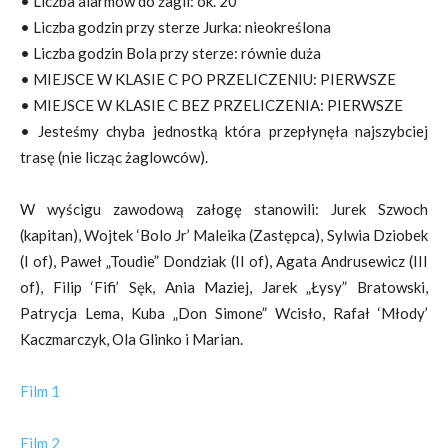
• Liczba alarmów do żagli: ok. 20
• Liczba godzin przy sterze Jurka: nieokreślona
• Liczba godzin Bola przy sterze: równie duża
• MIEJSCE W KLASIE C PO PRZELICZENIU: PIERWSZE
• MIEJSCE W KLASIE C BEZ PRZELICZENIA: PIERWSZE
• Jesteśmy chyba jednostką która przepłynęła najszybciej
trasę (nie licząc żaglowców).
W wyścigu zawodową załogę stanowili: Jurek Szwoch
(kapitan), Wojtek ‘Bolo Jr’ Maleika (Zastępca), Sylwia Dziobek
(I of), Paweł „Toudie” Dondziak (II of), Agata Andrusewicz (III
of), Filip ‘Fifi’ Sęk, Ania Maziej, Jarek „Łysy” Bratowski,
Patrycja Lema, Kuba „Don Simone” Wcisło, Rafał ‘Młody’
Kaczmarczyk, Ola Glinko i Marian.
Film 1
Film 2