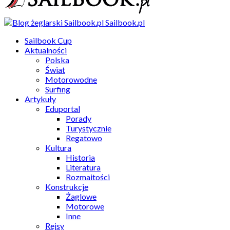
Sailbook.pl
Sailbook Cup
Aktualności
Polska
Świat
Motorowodne
Surfing
Artykuły
Eduportal
Porady
Turystycznie
Regatowo
Kultura
Historia
Literatura
Rozmaitości
Konstrukcje
Żaglowe
Motorowe
Inne
Rejsy