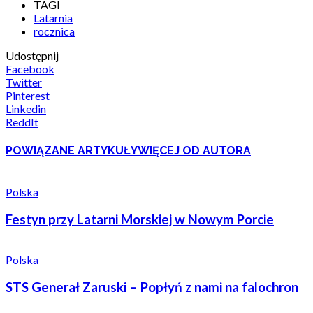
TAGI
Latarnia
rocznica
Udostępnij
Facebook
Twitter
Pinterest
Linkedin
ReddIt
POWIĄZANE ARTYKUŁY
WIĘCEJ OD AUTORA
Polska
Festyn przy Latarni Morskiej w Nowym Porcie
Polska
STS Generał Zaruski – Popłyń z nami na falochron