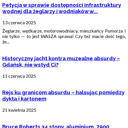
Petycja w sprawie dostępności infrastruktury
wodnej dla żeglarzy i wodniaków w...
13 czerwca 2025
Żeglarze, wędkarze, motorowodniacy, mieszkańcy Pomorza i
nie tylko — to jest WASZA sprawa! Czy też macie dość tego,
że...
Historyczny jacht kontra muzealne absurdy –
Gdańsk, nie wstyd Ci?
11 czerwca 2025
Rejs ku granicom absurdu – halsując pomiędzy
dyktą i kartonem
21 kwietnia 2025
Bruce Roberts 34 stopy, aluminium, 7900