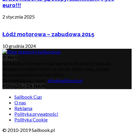
euro!!!
2 stycznia 2025
Łódź motorowa – zabudowa 2015
10 grudnia 2024
O NAS
Sailbook.pl to miejsce dla wszystkich, którzy szukają
aktualnych wiadomości ze świata żeglarstwa, świata
motorowodniactwa i nie tylko.
Skontaktuj się z nami:
info@sailbook.pl
PODĄŻAJ ZA NAMI
Sailbook Cup
O nas
Reklama
Polityka prywatności
Polityka Cookie
© 2010-2019 Sailbook.pl