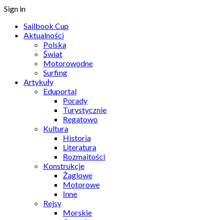
Sign in
Sailbook Cup
Aktualności
Polska
Świat
Motorowodne
Surfing
Artykuły
Eduportal
Porady
Turystycznie
Regatowo
Kultura
Historia
Literatura
Rozmaitości
Konstrukcje
Żaglowe
Motorowe
Inne
Rejsy
Morskie