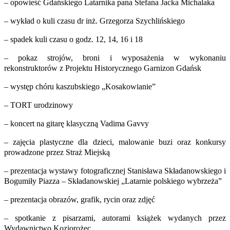
– opowieść Gdańskiego Latarnika pana Stefana Jacka Michalaka
– wykład o kuli czasu dr inż. Grzegorza Szychlińskiego
– spadek kuli czasu o godz. 12, 14, 16 i 18
– pokaz strojów, broni i wyposażenia w wykonaniu
rekonstruktorów z Projektu Historycznego Garnizon Gdańsk
– występ chóru kaszubskiego „Kosakowianie”
– TORT urodzinowy
– koncert na gitarę klasyczną Vadima Gavvy
– zajęcia plastyczne dla dzieci, malowanie buzi oraz konkursy
prowadzone przez Straż Miejską
– prezentacja wystawy fotograficznej Stanisława Składanowskiego i
Bogumiły Piazza – Składanowskiej „Latarnie polskiego wybrzeża”
– prezentacja obrazów, grafik, rycin oraz zdjęć
– spotkanie z pisarzami, autorami książek wydanych przez
Wydawnictwo Koziorożec