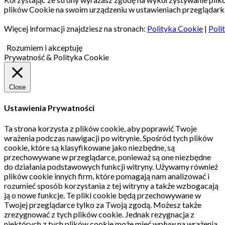
plików Cookie na swoim urządzeniu w ustawieniach przeglądarki
Więcej informacji znajdziesz na stronach:
Polityka Cookie
|
Poli
Rozumiem i akceptuję
Prywatność & Polityka Cookie
Close
Ustawienia Prywatności
Ta strona korzysta z plików cookie, aby poprawić Twoje
wrażenia podczas nawigacji po witrynie.
Spośród tych plików
cookie, które są klasyfikowane jako niezbędne, są
przechowywane w przeglądarce, ponieważ są one niezbędne
do działania podstawowych funkcji witryny.
Używamy również
plików cookie innych firm, które pomagają nam analizować i
rozumieć sposób korzystania z tej witryny a także wzbogacają
ją o nowe funkcje.
Te pliki cookie będą przechowywane w
Twojej przeglądarce tylko za Twoją zgodą.
Możesz także
zrezygnować z tych plików cookie.
Jednak rezygnacja z
niektórych z tych plików cookie może mieć wpływ na wrażenia