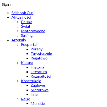
Sign in
Sailbook Cup
Aktualności
Polska
Świat
Motorowodne
Surfing
Artykuły
Eduportal
Porady
Turystycznie
Regatowo
Kultura
Historia
Literatura
Rozmaitości
Konstrukcje
Żaglowe
Motorowe
Inne
Rejsy
Morskie