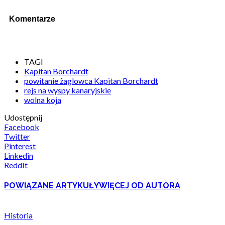
Komentarze
TAGI
Kapitan Borchardt
powitanie żaglowca Kapitan Borchardt
rejs na wyspy kanaryjskie
wolna koja
Udostępnij
Facebook
Twitter
Pinterest
Linkedin
ReddIt
POWIĄZANE ARTYKUŁY
WIĘCEJ OD AUTORA
Historia