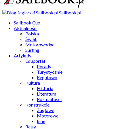
Sailbook.pl
Sailbook Cup
Aktualności
Polska
Świat
Motorowodne
Surfing
Artykuły
Eduportal
Porady
Turystycznie
Regatowo
Kultura
Historia
Literatura
Rozmaitości
Konstrukcje
Żaglowe
Motorowe
Inne
Rejsy