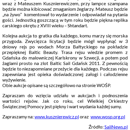
wraz z Mateuszem Kusznierewiczem, przy lampce szampana
będzie można kibicować zmaganiom żeglarzy. Mateusz będzie
„na żywo” komentował to wydarzenie i odpowiadał na pytania
gości. Jednostką goszczącą w tym roku będzie piękna replika
carskiego okrętu z XVIII wieku – Shtandart.
Kolejna aukcja to gratka dla każdego, komu marzy się morska
przygoda. Zwycięzca licytacji będzie mógł wypłynąć w 3
dniowy rejs po wodach Morza Bałtyckiego na pokładzie
przepięknej Baltic Beauty. Trasa rejsu wiedzie promem z
Gdańska do malowniczej Karlskrony w Szwecji, a potem pod
żaglami prosto na zlot Baltic Sail Gdańsk 2011. Z pewnością
będzie to niezapomniane przeżycie dla każdego. Podczas rejsu
zapewniana jest opieka doświadczonej załogi i całodzienne
wyżywienie.
Obie aukcje opisane są szczegółowo na stronie WOŚP.
Zapraszam do wzięcia udziału w aukcjach i podnoszenia
wartości rejsów. Jak co roku, cel Wielkiej Orkiestry
Świątecznej Pomocy jest piękny i wart wydania każdej sumy.
Zapraszamy na:
www.kusznierewicz.pl
oraz
www.wosp.org.pl
Źródło:
SailNews.pl