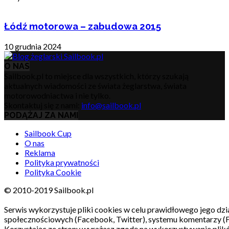
Łódź motorowa – zabudowa 2015
10 grudnia 2024
O NAS
Sailbook.pl to miejsce dla wszystkich, którzy szukają
aktualnych wiadomości ze świata żeglarstwa, świata
motorowodniactwa i nie tylko.
Skontaktuj się z nami:
info@sailbook.pl
PODĄŻAJ ZA NAMI
Sailbook Cup
O nas
Reklama
Polityka prywatności
Polityka Cookie
© 2010-2019 Sailbook.pl
Serwis wykorzystuje pliki cookies w celu prawidłowego jego dzia
społecznościowych (Facebook, Twitter), systemu komentarzy (
Korzystając ze strony wyrażasz zgodę na wykorzystywanie pli