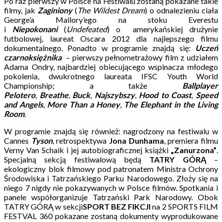
Po raz pierwszy w Polsce na Festiwalu zostaną pokazane takie
filmy, jak
Zaginiony
(
The Wildest Dream
) o odnalezieniu ciała
George’a Mallory’ego na stoku Everestu
i
Niepokonani
(
Undefeated
) o amerykańskiej drużynie
futbolowej, laureat Oscara 2012 dla najlepszego filmu
dokumentalnego. Ponadto w programie znajdą się:
Uczeń
czarnoksiężnika
– pierwszy pełnometrażowy film z udziałem
Adama Ondry, najbardziej obiecującego wspinacza młodego
pokolenia, dwukrotnego laureata IFSC Youth World
Championship; a także
Ballplayer
Pelotero
,
Breathe
,
Buck
,
Najszybszy
,
Hood to Coast
,
Speed
and Angels
,
More Than a Honey
,
The Elephant in the Living
Room
.
W programie znajdą się również: nagrodzony na festiwalu w
Cannes
Tyson
, retrospektywa
Jona Dunhama
, premiera filmu
Verny Van Schaik i jej autobiograficznej książki
„Zanurzona”
.
Specjalną sekcją festiwalową będą
TATRY GÓRĄ
–
ekologiczny blok filmowy pod patronatem Ministra Ochrony
Środowiska i Tatrzańskiego Parku Narodowego. Złoży się na
niego 7 nigdy nie pokazywanych w Polsce filmów. Spotkania i
panele współorganizuje Tatrzański Park Narodowy. Obok
TATRY GÓRĄ w sekcji
SPORT BEZ FIKCJI
na 2 SPORTS FILM
FESTVAL 360 pokazane zostaną dokumenty wyprodukowane