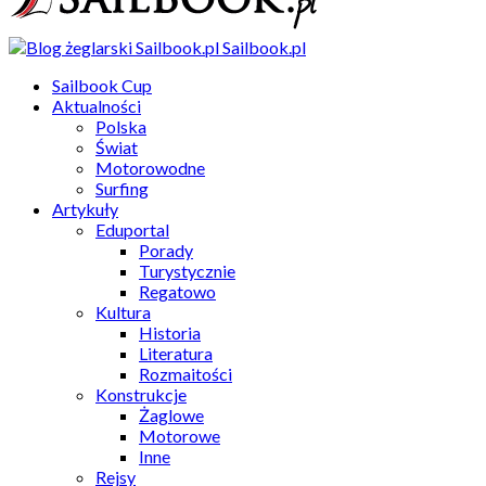
Sailbook.pl
Sailbook Cup
Aktualności
Polska
Świat
Motorowodne
Surfing
Artykuły
Eduportal
Porady
Turystycznie
Regatowo
Kultura
Historia
Literatura
Rozmaitości
Konstrukcje
Żaglowe
Motorowe
Inne
Rejsy