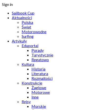
Sign in
Sailbook Cup
Aktualności
Polska
Świat
Motorowodne
Surfing
Artykuły
Eduportal
Porady
Turystycznie
Regatowo
Kultura
Historia
Literatura
Rozmaitości
Konstrukcje
Żaglowe
Motorowe
Inne
Rejsy
Morskie