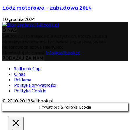
Łódź motorowa – zabudowa 2015
10 grudnia 2024
O NAS
Sailbook.pl to miejsce dla wszystkich, którzy szukają
aktualnych wiadomości ze świata żeglarstwa, świata
motorowodniactwa i nie tylko.
Skontaktuj się z nami:
info@sailbook.pl
PODĄŻAJ ZA NAMI
Sailbook Cup
O nas
Reklama
Polityka prywatności
Polityka Cookie
© 2010-2019 Sailbook.pl
Prywatność & Polityka Cookie