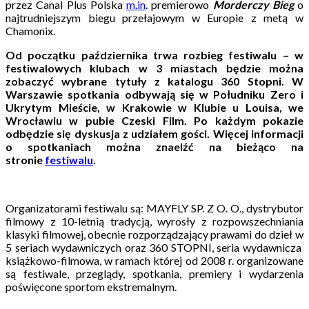
przez Canal Plus Polska
m.in
. premierowo
Morderczy Bieg
o
najtrudniejszym biegu przełajowym w Europie z metą w
Chamonix.
Od początku października trwa rozbieg festiwalu – w
festiwalowych klubach w 3 miastach będzie można
zobaczyć wybrane tytuły z katalogu 360 Stopni. W
Warszawie spotkania odbywają się w Południku Zero i
Ukrytym Mieście, w Krakowie w Klubie u Louisa, we
Wrocławiu w pubie Czeski Film. Po każdym pokazie
odbędzie się dyskusja z udziałem gości. Więcej informacji
o spotkaniach można znaelźć na bieżąco na
stronie
festiwalu
.
Organizatorami festiwalu są: MAYFLY SP. Z O. O., dystrybutor
filmowy z 10-letnią tradycją, wyrosły z rozpowszechniania
klasyki filmowej, obecnie rozporządzający prawami do dzieł w
5 seriach wydawniczych oraz 360 STOPNI, seria wydawnicza
książkowo-filmowa, w ramach której od 2008 r. organizowane
są festiwale, przeglądy, spotkania, premiery i wydarzenia
poświęcone sportom ekstremalnym.