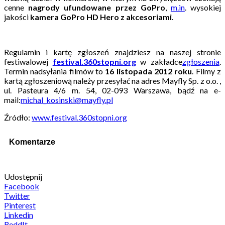
cenne
nagrody ufundowane przez
GoPro
,
m.in
. wysokiej
jakości
kamera GoPro HD Hero z akcesoriami
.
Regulamin i kartę zgłoszeń znajdziesz na naszej stronie
festiwalowej
festival.360stopni.org
w zakładce
zgłoszenia
.
Termin nadsyłania filmów to
16 listopada
2012 roku
. Filmy z
kartą zgłoszeniową należy przesyłać na adres Mayfly Sp. z o.o. ,
ul. Pasteura 4/6 m. 54, 02-093 Warszawa, bądź na e-
mail:
michal_kosinski@mayfly.pl
Źródło:
www.festival.360stopni.org
Komentarze
Udostępnij
Facebook
Twitter
Pinterest
Linkedin
ReddIt