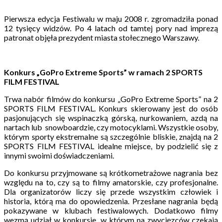
Pierwsza edycja Festiwalu w maju 2008 r. zgromadziła ponad
12 tysięcy widzów. Po 4 latach od tamtej pory nad imprezą
patronat objęła prezydent miasta stołecznego Warszawy.
Konkurs „GoPro Extreme Sports” w ramach 2 SPORTS
FILM FESTIVAL
Trwa nabór filmów do konkursu „GoPro Extreme Sports” na 2
SPORTS FILM FESTIVAL. Konkurs skierowany jest do osób
pasjonujących się wspinaczką górską, nurkowaniem, azdą na
nartach lub snowboardzie, czy motocyklami. Wszystkie osoby,
którym sporty ekstremalne są szczególnie bliskie, znajdą na 2
SPORTS FILM FESTIVAL idealne miejsce, by podzielić się z
innymi swoimi doświadczeniami.
Do konkursu przyjmowane są krótkometrażowe nagrania bez
względu na to, czy są to filmy amatorskie, czy profesjonalne.
Dla organizatorów liczy się przede wszystkim człowiek i
historia, którą ma do opowiedzenia. Przesłane nagrania będą
pokazywane w klubach festiwalowych. Dodatkowo filmy
wezmą udział w konkursie, w którym na zwycięzców czekają