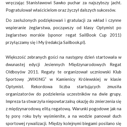
wręczając Stanisławowi Sawko puchar za najszybszy jacht.
Pogratulował właścicielom oraz życzył dalszych sukcesów.
Do zasłużonych podziękowań i gratulacji za wkład i czynne
wspieranie żeglarstwa, począwszy od klasy Optymist po
żeglarstwo morskie (sponor regat SailBook Cup 2011)
przyłączamy się i My (redakcja Sailbook.pl).
Większość zebranych gości na następny dzień startowała w
dwunastej edycji Jesiennych Międzynarodowych Regat
Oldboyów 2011. Regaty te organizował uczniowski Klub
Sportowy „WIKING” w Kamienicy Królewskiej w klasie
Optymist. Rekordowa liczba startujących zmusiła
organizatorów do podzielenia uczestników na dwie grupy.
Impreza ta stwarzyła niepowtarzalną okazję do zmierzenia się
z międzynarodową elitą regatową. Warunki pogodowe jak na
tę porę roku były wyśmienite, a na wodzie panował duch
sportowej rywalizacji. Między kolejnymi biegami posilano się