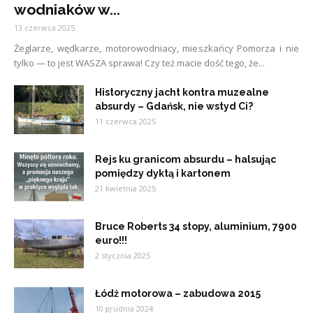
wodniaków w...
13 czerwca 2025
Żeglarze, wędkarze, motorowodniacy, mieszkańcy Pomorza i nie
tylko — to jest WASZA sprawa! Czy też macie dość tego, że...
Historyczny jacht kontra muzealne
absurdy – Gdańsk, nie wstyd Ci?
11 czerwca 2025
Rejs ku granicom absurdu – halsując
pomiędzy dyktą i kartonem
21 kwietnia 2025
Bruce Roberts 34 stopy, aluminium, 7900
euro!!!
2 stycznia 2025
Łódź motorowa – zabudowa 2015
10 grudnia 2024