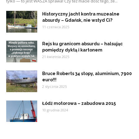
tylko — to jest WASZA sprawa! Czy też macie dość tego, że...
Historyczny jacht kontra muzealne
absurdy – Gdańsk, nie wstyd Ci?
11 czerwca 2025
Rejs ku granicom absurdu – halsując
pomiędzy dyktą i kartonem
21 kwietnia 2025
Bruce Roberts 34 stopy, aluminium, 7900
euro!!!
2 stycznia 2025
Łódź motorowa – zabudowa 2015
10 grudnia 2024