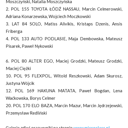
Moszczyński, Natalia Moszczyńska
2. POL 155 TOYOTA ŁÓDŹ NASSAU, Marcin Celmerowski,
Adriana Konarzewska, Wojciech Moczkowski
3. LAT 84 SOLO, Matiss Alivikis, Kristaps Dzenis, Ansis
Friberga
4. POL 133 AUTO PODLASIE, Maja Dembowska, Mateusz
Pisarek, Paweł Nykowski
6. POL 80 ALTER EGO, Maciej Grodzki, Mateusz Grodzki,
Maciej Ciężki
10. POL 95 FLEXPOL, Witold Reszkowski, Adam Skurosz,
Justyna Wójcik
12. POL 169 HAKUNA MATATA, Paweł Bogdan, Lena
Waćkowska, Borys Celmer
20. POL 170 ELO BAZA, Marcin Mazur, Marcin Jędrzejewski,
Przemysław Redliński
Galerie zdjęć oraz wyniki na stronie
www.microclass.pl