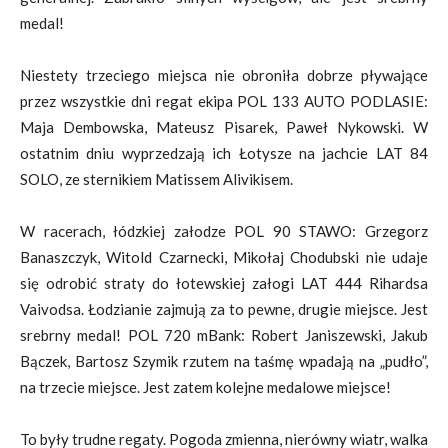
medal!
Niestety trzeciego miejsca nie obroniła dobrze pływające
przez wszystkie dni regat ekipa POL 133 AUTO PODLASIE:
Maja Dembowska, Mateusz Pisarek, Paweł Nykowski. W
ostatnim dniu wyprzedzają ich Łotysze na jachcie LAT 84
SOLO, ze sternikiem Matissem Alivikisem.
W racerach, łódzkiej załodze POL 90 STAWO: Grzegorz
Banaszczyk, Witold Czarnecki, Mikołaj Chodubski nie udaje
się odrobić straty do łotewskiej załogi LAT 444 Rihardsa
Vaivodsa. Łodzianie zajmują za to pewne, drugie miejsce. Jest
srebrny medal! POL 720 mBank: Robert Janiszewski, Jakub
Bączek, Bartosz Szymik rzutem na taśmę wpadają na „pudło”,
na trzecie miejsce. Jest zatem kolejne medalowe miejsce!
To były trudne regaty. Pogoda zmienna, nierówny wiatr, walka