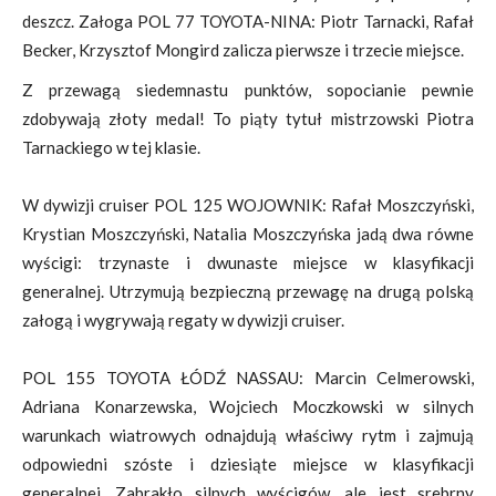
deszcz. Załoga POL 77 TOYOTA-NINA: Piotr Tarnacki, Rafał
Becker, Krzysztof Mongird zalicza pierwsze i trzecie miejsce.
Z przewagą siedemnastu punktów, sopocianie pewnie
zdobywają złoty medal! To piąty tytuł mistrzowski Piotra
Tarnackiego w tej klasie.
W dywizji cruiser POL 125 WOJOWNIK: Rafał Moszczyński,
Krystian Moszczyński, Natalia Moszczyńska jadą dwa równe
wyścigi: trzynaste i dwunaste miejsce w klasyfikacji
generalnej. Utrzymują bezpieczną przewagę na drugą polską
załogą i wygrywają regaty w dywizji cruiser.
POL 155 TOYOTA ŁÓDŹ NASSAU: Marcin Celmerowski,
Adriana Konarzewska, Wojciech Moczkowski w silnych
warunkach wiatrowych odnajdują właściwy rytm i zajmują
odpowiedni szóste i dziesiąte miejsce w klasyfikacji
generalnej. Zabrakło silnych wyścigów, ale jest srebrny