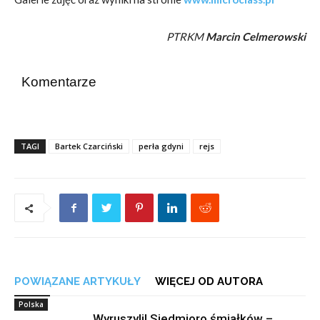
PTRKM
Marcin Celmerowski
Komentarze
TAGI
Bartek Czarciński
perła gdyni
rejs
POWIĄZANE ARTYKUŁY
WIĘCEJ OD AUTORA
Polska
Wyruszyli! Siedmioro śmiałków –