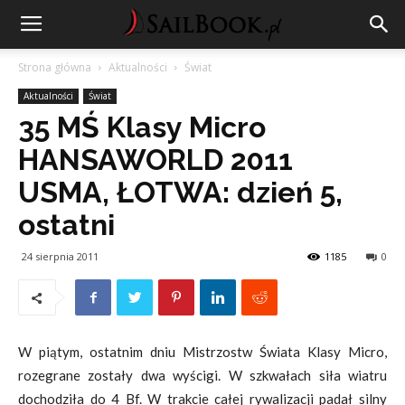
Strona główna
Aktualności
Świat
Aktualności
Świat
35 MŚ Klasy Micro
HANSAWORLD 2011
USMA, ŁOTWA: dzień 5,
ostatni
24 sierpnia 2011
1185
0
W piątym, ostatnim dniu Mistrzostw Świata Klasy Micro,
rozegrane zostały dwa wyścigi. W szkwałach siła wiatru
dochodziła do 4 Bf. W trakcie całej rywalizacji padał silny