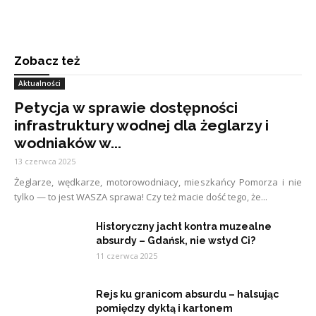
Zobacz też
Aktualności
Petycja w sprawie dostępności
infrastruktury wodnej dla żeglarzy i
wodniaków w...
13 czerwca 2025
Żeglarze, wędkarze, motorowodniacy, mieszkańcy Pomorza i nie
tylko — to jest WASZA sprawa! Czy też macie dość tego, że...
Historyczny jacht kontra muzealne
absurdy – Gdańsk, nie wstyd Ci?
11 czerwca 2025
Rejs ku granicom absurdu – halsując
pomiędzy dyktą i kartonem