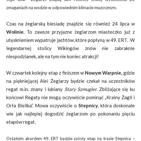
zmaganiach na wodzie w odpowiednim klimacie muzycznym.
Czas na żeglarską biesiadę znajdzie się również 24 lipca w
Wolinie
. To zawsze przyjazne żeglarzom miasteczko już z
utęsknieniem wypatruje jachtów, które popłyną w 49. ERT. W
legendarnej stolicy Wikingów znów nie zabraknie
niespodzianek, ale na tym nie koniec atrakcji!
W czwartek kolejny etap z finiszem w
Nowym Warpnie,
gdzie
na piękniejącej Alei Żeglarzy będzie czekał na uczestników
regat m.in. znany i lubiany
Stary Szmugler.
Zbliżające się ku
końcowi Regaty nie mogą oczywiście pominąć „Krainy Żagli i
Orła Bielika”. Mowa oczywiście o
Stepnicy
, która doskonale
wie jak najlepiej dogodzić żeglarzom po pokonaniu pięciu
etapów regat.
Ostatnim akordem 49. ERT będzie szósty etap na trasie Stepnica –