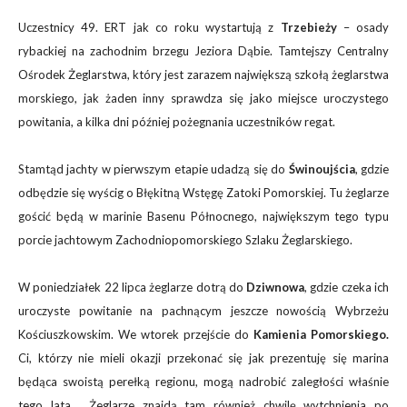
Uczestnicy 49. ERT jak co roku wystartują z
Trzebieży
– osady
rybackiej na zachodnim brzegu Jeziora Dąbie. Tamtejszy Centralny
Ośrodek Żeglarstwa, który jest zarazem największą szkołą żeglarstwa
morskiego, jak żaden inny sprawdza się jako miejsce uroczystego
powitania, a kilka dni później pożegnania uczestników regat.
Stamtąd jachty w pierwszym etapie udadzą się do
Świnoujścia
, gdzie
odbędzie się wyścig o Błękitną Wstęgę Zatoki Pomorskiej. Tu żeglarze
gościć będą w marinie Basenu Północnego, największym tego typu
porcie jachtowym Zachodniopomorskiego Szlaku Żeglarskiego.
W poniedziałek 22 lipca żeglarze dotrą do
Dziwnowa
, gdzie czeka ich
uroczyste powitanie na pachnącym jeszcze nowością Wybrzeżu
Kościuszkowskim. We wtorek przejście do
Kamienia Pomorskiego.
Ci, którzy nie mieli okazji przekonać się jak prezentuję się marina
będąca swoistą perełką regionu, mogą nadrobić zaległości właśnie
tego lata. Żeglarze znajdą tam również chwilę wytchnienia po