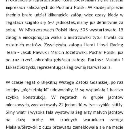
imprezach zaliczanych do Pucharu Polski. W każdej imprezie
średnio brało udział kilkanaście załóg, więc czasy, kiedy w
regatach ścigało się 6-7 jednostek, mamy już definitynie za
sobą. W Mistrzostwach Polski klasy 505 wystartowało 19
załóg a emocjonująca walka o mistrzowski tytuł trwała do
ostatnich metrów. Zwyciężyła załoga Henri Lloyd Racing
Team – Jakub Pawluk i Marcin Józefowski. Puchar Polski, już
po raz trzeci, obroniła gdyńska załoga Bartosz Makała i
Łukasz Skrzycki, reprezentująca żaglownię Narwal Sails.
W czasie regat o Błękitną Wstęgę Zatoki Gdańskiej, po raz
kolejny „pięćsetpiątki” udowodniły, iż są wspaniałą i bardzo
szybką konstrukcją. W regatach, w grupie jachtów
mieczowych, wystartowały 22 jednostki, w tym szybkie skiffy.
Silny wiatr i wysoka fala wystawiła żeglarzy małych jachtów
na dużą próbę. W trudnych warunkach załoga
Makała/Skrzycki z dużą przewagą zameldowała się na mecie