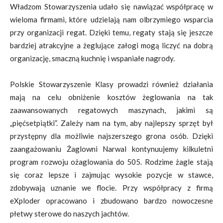
Władzom Stowarzyszenia udało się nawiązać współpracę w
wieloma firmami, które udzielają nam olbrzymiego wsparcia
przy organizacji regat. Dzięki temu, regaty stają się jeszcze
bardziej atrakcyjne a żeglujące załogi mogą liczyć na dobrą
organizację, smaczną kuchnię i wspaniałe nagrody.
Polskie Stowarzyszenie Klasy prowadzi również działania
mają na celu obniżenie kosztów żeglowania na tak
zaawansowanych regatowych maszynach, jakimi są
„pięćsetpiątki”. Zależy nam na tym, aby najlepszy sprzęt był
przystępny dla możliwie najszerszego grona osób. Dzięki
zaangażowaniu Żaglowni Narwal kontynuujemy kilkuletni
program rozwoju ożaglowania do 505. Rodzime żagle stają
się coraz lepsze i zajmując wysokie pozycje w stawce,
zdobywają uznanie we flocie. Przy współpracy z firmą
eXploder opracowano i zbudowano bardzo nowoczesne
płetwy sterowe do naszych jachtów.