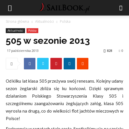
Strona główna
Aktualności
Polska
Aktualności
Polska
505 w sezonie 2013
17 października 2013
828
0
Od kilku lat klasa 505 przeżywa swój renesans. Kolejny udany
sezon żeglarski zbliża się ku końcowi. Dzięki sprawnym
działaniom Polskiego Stowarzyszenia Klasy 505 i
szczególnemu zaangażowaniu żeglujących załóg, klasa 505
wyrosła na drugą, co do wielkości flot jachtów mieczowych w
Polsce!
Frekwencja w regatach stale rosła. Spotkaliśmy się na sześciu