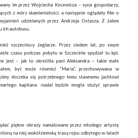
wany im przez Wojciecha Kocewicza – syna gospodarzy,
ących z mórz skamieniałości, a następnie oglądały film o
yjaśnień udzielanych przez Andrzeja Ostasza. Z żalem
u ich autobusu.
nież szczecińscy żeglarze. Przez siedem lat, po swym
wiele czasu podczas pobytu w Szczecinie spędzał tu kpt.
 jest – jak to określiła pani Aleksandra – takie małe
iałem, być może również “Maria”, przechowywana w
j zimy doczeka się potrzebnego temu sławnemu jachtowi
marłego kapitana -nadal będzie mogła służyć sprawie
glądać piękne obrazy namalowane przez młodego artystę
eśloną na niej wokółziemską trasą rejsu odbytego w latach