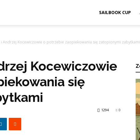
ook.pl
SAILBOOK CUP
 i Andrzej Kocewiczowie o potrzebie zaopiekowania się zatopionymi zabytkami
ndrzej Kocewiczowie
Z
piekowania się
bytkami
1294
0