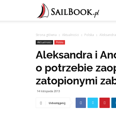
Sailb
Strona główna
Aktualności
Polska
Aleksandra
Aktualności
Polska
Aleksandra i A
o potrzebie zao
zatopionymi za
14 listopada 2013
Udostępnij