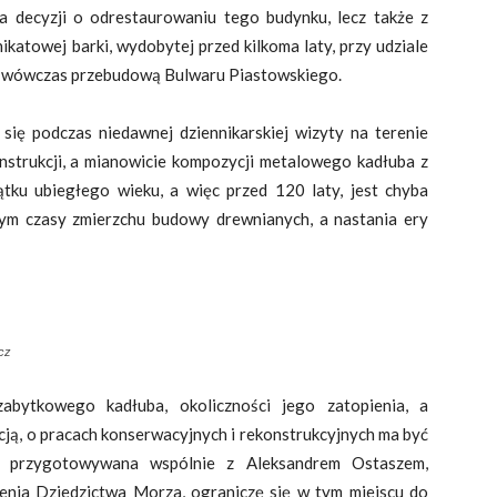
la decyzji o odrestaurowaniu tego budynku, lecz także z
katowej barki, wydobytej przed kilkoma laty, przy udziale
ą wówczas przebudową Bulwaru Piastowskiego.
się podczas niedawnej dziennikarskiej wizyty na terenie
nstrukcji, a mianowicie kompozycji metalowego kadłuba z
ku ubiegłego wieku, a więc przed 120 laty, jest chyba
cym czasy zmierzchu budowy drewnianych, a nastania ery
cz
abytkowego kadłuba, okoliczności jego zatopienia, a
acją, o pracach konserwacyjnych i rekonstrukcyjnych ma być
a przygotowywana wspólnie z Aleksandrem Ostaszem,
nia Dziedzictwa Morza, ograniczę się w tym miejscu do