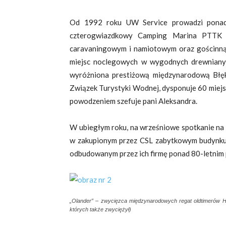
Od 1992 roku UW Service prowadzi ponadt
czterogwiazdkowy Camping Marina PTTK z
caravaningowym i namiotowym oraz gościnną r
miejsc noclegowych w wygodnych drewniany
wyróżniona prestiżową międzynarodową Błęki
Związek Turystyki Wodnej, dysponuje 60 miejsc
powodzeniem szefuje pani Aleksandra.
W ubiegłym roku, na wrześniowe spotkanie na
w zakupionym przez CSL zabytkowym budynku, 
odbudowanym przez ich firmę ponad 80-letnim
„Olander” – zwycięzca międzynarodowych regat oldtimerów Ha
których także zwyciężył)