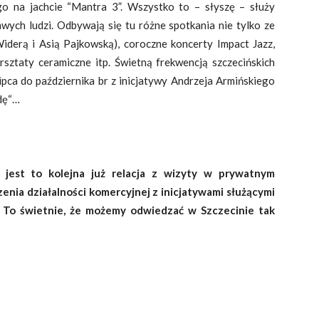
o na jachcie “Mantra 3”. Wszystko to – słyszę – służy
wych ludzi. Odbywają się tu różne spotkania nie tylko ze
iderą i Asią Pajkowską), coroczne koncerty Impact Jazz,
sztaty ceramiczne itp. Świetną frekwencją szczecińskich
ipca do października br z inicjatywy Andrzeja Armińskiego
dę“…
 jest to kolejna już relacja z wizyty w prywatnym
zenia działalności komercyjnej z inicjatywami służącymi
To świetnie, że możemy odwiedzać w Szczecinie tak