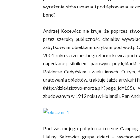
wyrażenia słów uznania i podziękowania uczes
bono”.
Andrzej Kocewicz nie kryje, że poprzez stw
przez szeroką publiczność chciałby wywoła
zabytkowymi obiektami ukrytymi pod wodą. Ch
2001 roku szczecińskiego zbiornikowca porto
napędzanej silnikiem parowym pogłębiarki
Polderze Cedyńskim i wielu innych. O tym, 
uratowania obiektów, traktuje także artykuł i
(http://dziedzictwo-morza.pl/?page_id=16
zbudowanym w 1912 roku w Holandii. Pan Andrze
Podczas mojego pobytu na terenie Camping 
Haliny Salcewicz grupa dzieci – wychowa