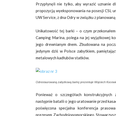
Przypłynęli nie tylko, aby wyrazić uznanie d
propozycją wyeksponowania na posesji CSL uni
UW Service, z dna Odry w związku z planowan
Unikatowość tej barki – o czym przekonałem 
Camping Marina, polega na jej wyjątkowej ko
jego drewnianym dnem. Zbudowana na począt
jedynym dziś w Polsce zabytkiem, pamiętają
metalowych kadłubów statków.
Odrestaurowaną zabytkową barkę prezentuje Wojciech Kocewi
Ponieważ o szczegółach konstrukcyjnych z
następnie batalii o jego uratowanie przed kas
poświęcona specjalna konferencja prasow
prezesem Zachodniopomorskiego Stowarzysze