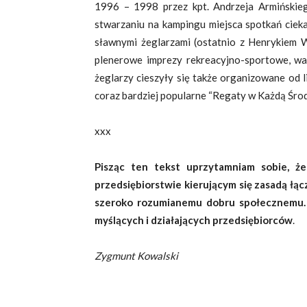
1996 – 1998 przez kpt. Andrzeja Armińskieg
stwarzaniu na kampingu miejsca spotkań cieka
sławnymi żeglarzami (ostatnio z Henrykiem W
plenerowe imprezy rekreacyjno-sportowe, war
żeglarzy cieszyły się także organizowane od l
coraz bardziej popularne “Regaty w Każdą Śro
xxx
Pisząc ten tekst uprzytamniam sobie, że
przedsiębiorstwie kierującym się zasadą łąc
szeroko rozumianemu dobru społecznemu. 
myślących i działających przedsiębiorców
.
Zygmunt Kowalski