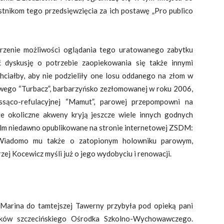
tnikom tego przedsięwzięcia za ich postawę „Pro publico
orzenie możliwości oglądania tego uratowanego zabytku
ć dyskusję o potrzebie zaopiekowania się także innymi
ciałby, aby nie podzieliły one losu oddanego na złom w
wego “Turbacz”, barbarzyńsko zezłomowanej w roku 2006,
 ssąco-refulacyjnej “Mamut”, parowej przepompowni na
że okoliczne akweny kryją jeszcze wiele innych godnych
 film niedawno opublikowane na stronie internetowej ZSDM:
5). Wiadomo mu także o zatopionym holowniku parowym,
j Kocewicz myśli już o jego wydobyciu i renowacji.
Marina do tamtejszej Tawerny przybyła pod opieką pani
nków szczecińskiego Ośrodka Szkolno-Wychowawczego.