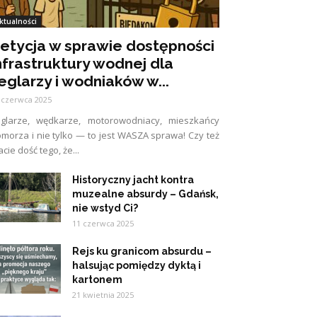
ktualności
etycja w sprawie dostępności
nfrastruktury wodnej dla
eglarzy i wodniaków w...
 czerwca 2025
eglarze, wędkarze, motorowodniacy, mieszkańcy
morza i nie tylko — to jest WASZA sprawa! Czy też
cie dość tego, że...
Historyczny jacht kontra
muzealne absurdy – Gdańsk,
nie wstyd Ci?
11 czerwca 2025
Rejs ku granicom absurdu –
halsując pomiędzy dyktą i
kartonem
21 kwietnia 2025