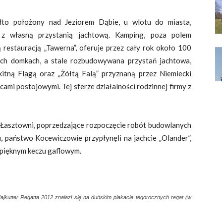
o położony nad Jeziorem Dąbie, u wlotu do miasta,
 własną przystanią jachtową. Kamping, poza polem
estauracją „Tawerna”, oferuje przez cały rok około 100
ch domkach, a stale rozbudowywana przystań jachtowa,
tną Flagą oraz „Żółtą Falą” przyznaną przez Niemiecki
ami postojowymi. Tej sferze działalności rodzinnej firmy z
 Łasztowni, poprzedzające rozpoczęcie robót budowlanych
państwo Kocewiczowie przypłynęli na jachcie „Olander”,
 pięknym keczu gaflowym.
jkutter Regatta 2012 znalazł się na duńskim plakacie tegorocznych regat (w