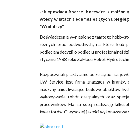
Jak opowiada Andrzej Kocewicz, z małżonką
wtedy, w latach siedemdziesiątych ubiegł
“Wodołazy”.
Doświadczenie wyniesione z tamtego hobbys
różnych prac podwodnych, na które klub p
podjęciem decyzji o podjęciu profesjonalnej d
styczniu 1988 roku Zakładu Robót Hydrotechni
Rozpoczynali praktycznie od zera, nie licząc w
UW Service jest firmą znaczącą w branży, p
maszyny umożliwiające budowę obiektów hydr
wykonywanie robót czerpalnych oraz specja
pracowników. Ma za sobą realizację kilkuse
inwestorów. O wysokiej jakości wykonawstwa ś