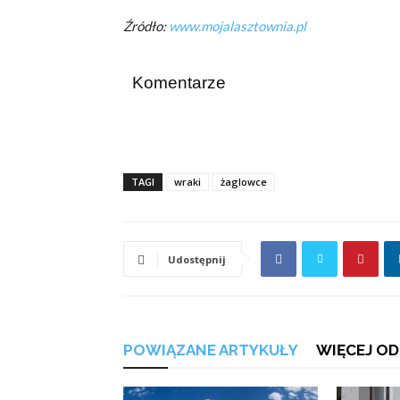
Źródło:
www.mojalasztownia.pl
Komentarze
TAGI
wraki
żaglowce
Udostępnij
POWIĄZANE ARTYKUŁY
WIĘCEJ OD