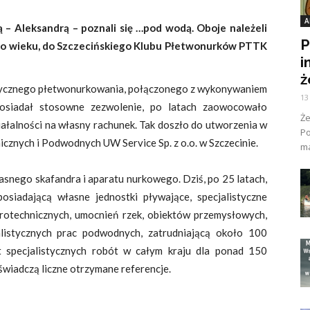
A
 – Aleksandrą – poznali się …pod wodą. Oboje należeli
P
ego wieku, do Szczecińskiego Klubu Płetwonurków PTTK
i
ż
tycznego płetwonurkowania, połączonego z wykonywaniem
13
osiadał stosowne zezwolenie, po latach zaowocowało
Ż
ziałalności na własny rachunek. Tak doszło do utworzenia w
Po
cznych i Podwodnych UW Service Sp. z o.o. w Szczecinie.
ma
łasnego skafandra i aparatu nurkowego. Dziś, po 25 latach,
osiadającą własne jednostki pływające, specjalistyczne
otechnicznych, umocnień rzek, obiektów przemysłowych,
listycznych prac podwodnych, zatrudniającą około 100
t specjalistycznych robót w całym kraju dla ponad 150
wiadczą liczne otrzymane referencje.