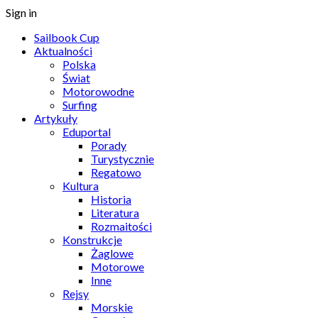
Sign in
Sailbook Cup
Aktualności
Polska
Świat
Motorowodne
Surfing
Artykuły
Eduportal
Porady
Turystycznie
Regatowo
Kultura
Historia
Literatura
Rozmaitości
Konstrukcje
Żaglowe
Motorowe
Inne
Rejsy
Morskie