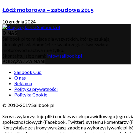
Łódź motorowa – zabudowa 2015
10 grudnia 2024
O NAS
Sailbook.pl to miejsce dla wszystkich, którzy szukają
aktualnych wiadomości ze świata żeglarstwa, świata
motorowodniactwa i nie tylko.
Skontaktuj się z nami:
info@sailbook.pl
PODĄŻAJ ZA NAMI
Sailbook Cup
O nas
Reklama
Polityka prywatności
Polityka Cookie
© 2010-2019 Sailbook.pl
Serwis wykorzystuje pliki cookies w celu prawidłowego jego dzia
społecznościowych (Facebook, Twitter), systemu komentarzy (
Korzystając ze strony wyrażasz zgodę na wykorzystywanie pli