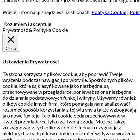
plików Cookie na swoim urządzeniu w ustawieniach przeglądarki
Więcej informacji znajdziesz na stronach:
Polityka Cookie
|
Poli
Rozumiem i akceptuję
Prywatność & Polityka Cookie
Close
Ustawienia Prywatności
Ta strona korzysta z plików cookie, aby poprawić Twoje
wrażenia podczas nawigacji po witrynie.
Spośród tych plików
cookie, które są klasyfikowane jako niezbędne, są
przechowywane w przeglądarce, ponieważ są one niezbędne
do działania podstawowych funkcji witryny.
Używamy również
plików cookie innych firm, które pomagają nam analizować i
rozumieć sposób korzystania z tej witryny a także wzbogacają
ją o nowe funkcje.
Te pliki cookie będą przechowywane w
Twojej przeglądarce tylko za Twoją zgodą.
Możesz także
zrezygnować z tych plików cookie.
Jednak rezygnacja z
niektórych z tych plików cookie może mieć wpływ na wrażenia
podczas przeglądania łącznie z niedostępnością niektórych