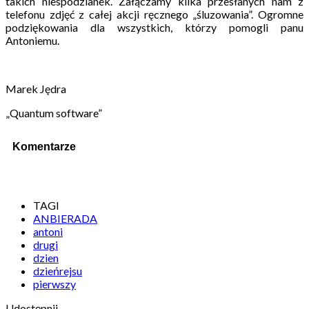
takich niespodzianek. Załączamy kilka przesłanych nam z
telefonu zdjęć z całej akcji ręcznego „śluzowania”. Ogromne
podziękowania dla wszystkich, którzy pomogli panu
Antoniemu.
Marek Jędra
„Quantum software”
Komentarze
TAGI
ANBIERADA
antoni
drugi
dzien
dzieńrejsu
pierwszy
Udostępnij