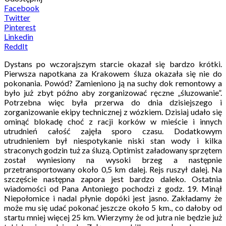
Facebook
Twitter
Pinterest
Linkedin
ReddIt
Dystans po wczorajszym starcie okazał się bardzo krótki.
Pierwsza napotkana za Krakowem śluza okazała się nie do
pokonania. Powód? Zamieniono ją na suchy dok remontowy a
było już zbyt późno aby zorganizować ręczne „śluzowanie”.
Potrzebna więc była przerwa do dnia dzisiejszego i
zorganizowanie ekipy technicznej z wózkiem. Dzisiaj udało się
ominąć blokadę choć z racji korków w mieście i innych
utrudnień całość zajęła sporo czasu. Dodatkowym
utrudnieniem był niespotykanie niski stan wody i kilka
straconych godzin tuż za śluzą. Optimist załadowany sprzętem
został wyniesiony na wysoki brzeg a następnie
przetransportowany około 0,5 km dalej. Rejs ruszył dalej. Na
szczęście następna zapora jest bardzo daleko. Ostatnia
wiadomości od Pana Antoniego pochodzi z godz. 19. Minął
Niepołomice i nadal płynie dopóki jest jasno. Zakładamy że
może mu się udać pokonać jeszcze około 5 km., co dałoby od
startu mniej więcej 25 km. Wierzymy że od jutra nie będzie już