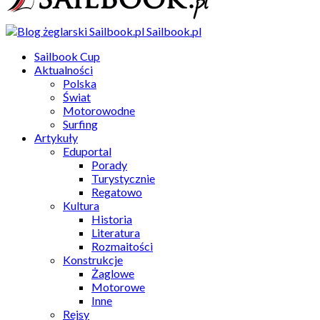
Sailbook.pl
Sailbook Cup
Aktualności
Polska
Świat
Motorowodne
Surfing
Artykuły
Eduportal
Porady
Turystycznie
Regatowo
Kultura
Historia
Literatura
Rozmaitości
Konstrukcje
Żaglowe
Motorowe
Inne
Rejsy