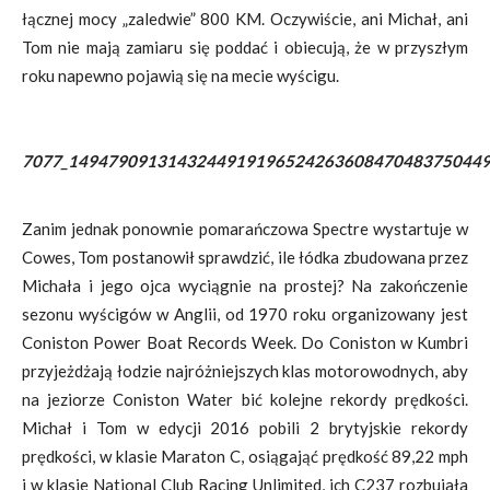
łącznej mocy „zaledwie” 800 KM. Oczywiście, ani Michał, ani
Tom nie mają zamiaru się poddać i obiecują, że w przyszłym
roku napewno pojawią się na mecie wyścigu.
7077_1494790913143244919196524263608470483750449
Zanim jednak ponownie pomarańczowa Spectre wystartuje w
Cowes, Tom postanowił sprawdzić, ile łódka zbudowana przez
Michała i jego ojca wyciągnie na prostej? Na zakończenie
sezonu wyścigów w Anglii, od 1970 roku organizowany jest
Coniston Power Boat Records Week. Do Coniston w Kumbri
przyjeżdżają łodzie najróżniejszych klas motorowodnych, aby
na jeziorze Coniston Water bić kolejne rekordy prędkości.
Michał i Tom w edycji 2016 pobili 2 brytyjskie rekordy
prędkości, w klasie Maraton C, osiągająć prędkość 89,22 mph
i w klasie National Club Racing Unlimited, ich C237 rozbujała