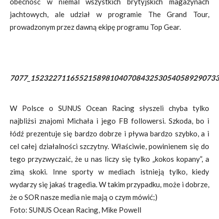
obecność w niemal wszystkich brytyjskich magazynach
jachtowych, ale udział w programie The Grand Tour,
prowadzonym przez dawną ekipę programu Top Gear.
7077_1523227116552158981040708432530540589290733
W Polsce o SUNUS Ocean Racing słyszeli chyba tylko
najbliżsi znajomi Michała i jego FB followersi. Szkoda, bo i
łódź prezentuje się bardzo dobrze i pływa bardzo szybko, a i
cel całej działalności szczytny. Właściwie, powinienem się do
tego przyzwyczaić, że u nas liczy się tylko „kokos kopany”, a
zimą skoki. Inne sporty w mediach istnieją tylko, kiedy
wydarzy się jakaś tragedia. W takim przypadku, może i dobrze,
że o SOR nasze media nie mają o czym mówić;)
Foto: SUNUS Ocean Racing
,
Mike Powell