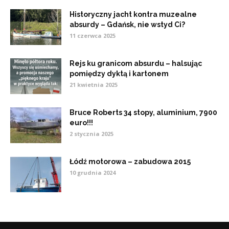
Historyczny jacht kontra muzealne
absurdy – Gdańsk, nie wstyd Ci?
11 czerwca 2025
Rejs ku granicom absurdu – halsując
pomiędzy dyktą i kartonem
21 kwietnia 2025
Bruce Roberts 34 stopy, aluminium, 7900
euro!!!
2 stycznia 2025
Łódź motorowa – zabudowa 2015
10 grudnia 2024