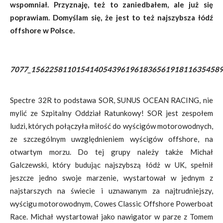
wspomniał. Przyznaję, też to zaniedbałem, ale już się
poprawiam. Domyślam się, że jest to też najszybsza łódź
offshore w Polsce.
7077_1562258110154140543961961836561918116354589
Spectre 32R to podstawa SOR, SUNUS OCEAN RACING, nie
mylić ze Szpitalny Oddział Ratunkowy! SOR jest zespołem
ludzi, których połączyła miłość do wyścigów motorowodnych,
ze szczególnym uwzględnieniem wyścigów offshore, na
otwartym morzu. Do tej grupy należy także Michał
Galczewski, który budując najszybszą łódż w UK, spełnił
jeszcze jedno swoje marzenie, wystartował w jednym z
najstarszych na świecie i uznawanym za najtrudniejszy,
wyścigu motorowodnym, Cowes Classic Offshore Powerboat
Race. Michał wystartował jako nawigator w parze z Tomem