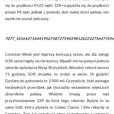
się do prędkości 93,01 mph! 32R rozpędziła się do prędkości
ponad 94 mph, jednak z powodu zbyt małej ilości paliwa, ten
wynik nie został zaliczony.
7077_101642716441956758727596598126223275647769n
Coniston Week jest imprezą kończącą sezon, ale dla załogi
SOR sezon nigdy się nie kończy. Wpadli oni na pomysł pobicia
rekordu opłynięcia Wysp Brytyjskich. Aktualny rekord wynosi
73 godziny. SOR chciałby to zrobić w około 50 godzin!
Dystans do pokonania to 2 000 mil. Oczywiście, łódź wymaga
niezbędnych przeróbek, jak chociażby wstawienie większych
zbiorników paliwa. Właśnie trwają prace nad
przystosowaniem 32R do bicia tego rekordu. Będzie to ta
sama łódź, która płynęła w Cowes Classic i biła rekordy w
Coniston. Tom już wypatruje okna pogodowego i wstępnie