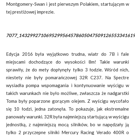
Montgomery-Swan i jest pierwszym Polakiem, startującym w
tej prestiżowej imprezie.
7077_1432992710695299564578605047509126553341619
Edycja 2016 była wyjątkowo trudna, wiatr do 7B i fale
miejscami dochodzące do wysokości 8m! Takie warunki
sprawiły, że do mety dopłynęły tylko 3 łodzie. Wśród nich,
niestety nie były pomarańczowej 32R C237. Na Spectre
wysiadła pompa wspomagania i kontynuowanie wyścigu w
takich warunkach nie było możliwe, zwłaszcza że nadgarstki
Toma były poparzone gorącym olejem. Z wyścigu wycofało
się 10 łodzi, jedna zatonęła. To pokazuje, jak ekstremalne
panowały warunki. 32R była najmniejszą startującą w wyścigu
jednostką, z najmniejszą mocą silników, bo w napędzały ją
tylko 2 przyczepne silniki Mercury Racing Verado 400R o