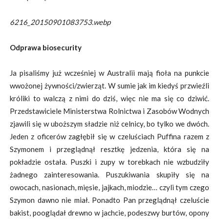
6216_20150901083753.webp
Odprawa biosecurity
Ja pisaliśmy już wcześniej w Australii mają fioła na punkcie
wwożonej żywności/zwierząt. W sumie jak im kiedyś przwieźli
króliki to walczą z nimi do dziś, więc nie ma się co dziwić.
Przedstawiciele Ministerstwa Rolnictwa i Zasobów Wodnych
zjawili się w uboższym sładzie niż celnicy, bo tylko we dwóch.
Jeden z oficerów zagłębił się w czeluściach Puffina razem z
Szymonem i przeglądnął resztkę jedzenia, która się na
pokładzie ostała. Puszki i zupy w torebkach nie wzbudziły
żadnego zainteresowania. Puszukiwania skupiły się na
owocach, nasionach, mięsie, jajkach, miodzie… czyli tym czego
Szymon dawno nie miał. Ponadto Pan przeglądnął czeluście
bakist, pooglądał drewno w jachcie, podeszwy burtów, opony