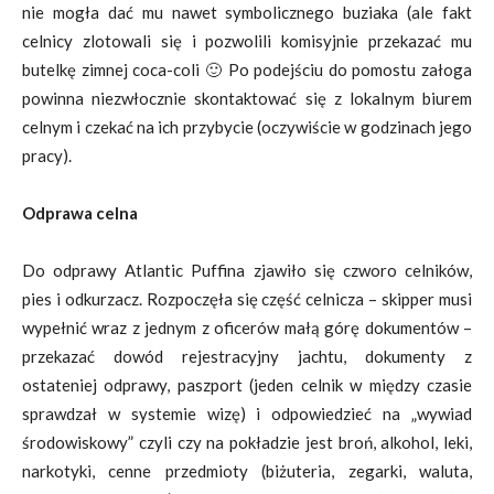
nie mogła dać mu nawet symbolicznego buziaka (ale fakt
celnicy zlotowali się i pozwolili komisyjnie przekazać mu
butelkę zimnej coca-coli 🙂 Po podejściu do pomostu załoga
powinna niezwłocznie skontaktować się z lokalnym biurem
celnym i czekać na ich przybycie (oczywiście w godzinach jego
pracy).
Odprawa celna
Do odprawy Atlantic Puffina zjawiło się czworo celników,
pies i odkurzacz. Rozpoczęła się część celnicza – skipper musi
wypełnić wraz z jednym z oficerów małą górę dokumentów –
przekazać dowód rejestracyjny jachtu, dokumenty z
ostateniej odprawy, paszport (jeden celnik w między czasie
sprawdzał w systemie wizę) i odpowiedzieć na „wywiad
środowiskowy” czyli czy na pokładzie jest broń, alkohol, leki,
narkotyki, cenne przedmioty (biżuteria, zegarki, waluta,