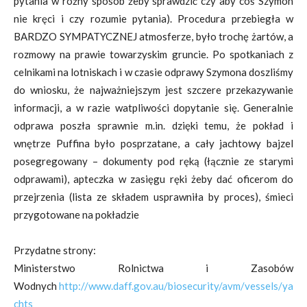
pytania w różny sposób żeby sprawdzić czy aby coś Szymon
nie kręci i czy rozumie pytania). Procedura przebiegła w
BARDZO SYMPATYCZNEJ atmosferze, było trochę żartów, a
rozmowy na prawie towarzyskim gruncie. Po spotkaniach z
celnikami na lotniskach i w czasie odprawy Szymona doszliśmy
do wniosku, że najważniejszym jest szczere przekazywanie
informacji, a w razie watpliwości dopytanie się. Generalnie
odprawa poszła sprawnie m.in. dzięki temu, że pokład i
wnętrze Puffina było posprzatane, a cały jachtowy bajzel
posegregowany – dokumenty pod ręką (łącznie ze starymi
odprawami), apteczka w zasięgu ręki żeby dać oficerom do
przejrzenia (lista ze składem usprawniła by proces), śmieci
przygotowane na pokładzie
Przydatne strony:
Ministerstwo Rolnictwa i Zasobów
Wodnych
http://www.daff.gov.au/biosecurity/avm/vessels/ya
chts