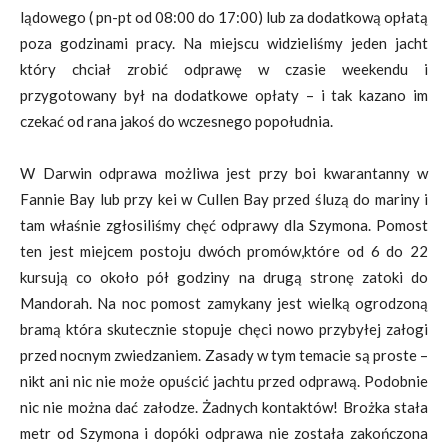
lądowego ( pn-pt od 08:00 do 17:00) lub za dodatkową opłatą
poza godzinami pracy. Na miejscu widzieliśmy jeden jacht
który chciał zrobić odprawę w czasie weekendu i
przygotowany był na dodatkowe opłaty – i tak kazano im
czekać od rana jakoś do wczesnego popołudnia.
W Darwin odprawa możliwa jest przy boi kwarantanny w
Fannie Bay lub przy kei w Cullen Bay przed śluzą do mariny i
tam właśnie zgłosiliśmy chęć odprawy dla Szymona. Pomost
ten jest miejcem postoju dwóch promów,które od 6 do 22
kursują co około pół godziny na drugą stronę zatoki do
Mandorah. Na noc pomost zamykany jest wielką ogrodzoną
bramą która skutecznie stopuje chęci nowo przybyłej załogi
przed nocnym zwiedzaniem. Zasady w tym temacie są proste –
nikt ani nic nie może opuścić jachtu przed odprawą. Podobnie
nic nie można dać załodze. Żadnych kontaktów! Brożka stała
metr od Szymona i dopóki odprawa nie została zakończona