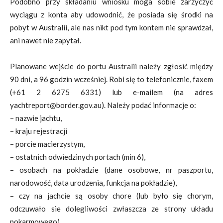
Podobno przy składaniu wniosku moga sobie zarzyczyć
wyciągu z konta aby udowodnić, że posiada się środki na
pobyt w Australii, ale nas nikt pod tym kontem nie sprawdzał,
ani nawet nie zapytał.
Planowane wejście do portu Australii należy zgłosić między
90 dni, a 96 godzin wcześniej. Robi się to telefonicznie, faxem
(+61 2 6275 6331) lub e-mailem (na adres
yachtreport@border.gov.au). Należy podać informacje o:
– nazwie jachtu,
– kraju rejestracji
– porcie macierzystym,
– ostatnich odwiedzinych portach (min 6),
– osobach na pokładzie (dane osobowe, nr paszportu,
narodowość, data urodzenia, funkcja na pokładzie),
– czy na jachcie są osoby chore (lub było się chorym,
odczuwało sie dolegliwości zwłaszcza ze strony układu
pokarmowego),