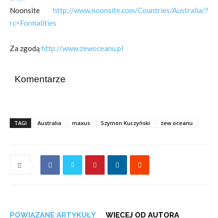
Noonsite
http://www.noonsite.com/Countries/Australia/?
rc=Formalities
Za zgodą
http://www.zewoceanu.pl
Komentarze
TAGI
Australia
maxus
Szymon Kuczyński
zew oceanu
POWIĄZANE ARTYKUŁY
WIĘCEJ OD AUTORA