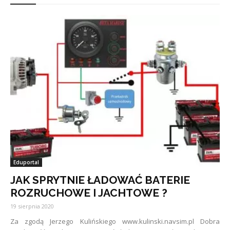
Eduportal
JAK SPRYTNIE ŁADOWAĆ BATERIE
ROZRUCHOWE I JACHTOWE ?
19 sierpnia 2020
Za zgodą Jerzego Kulińskiego www.kulinski.navsim.pl Dobra