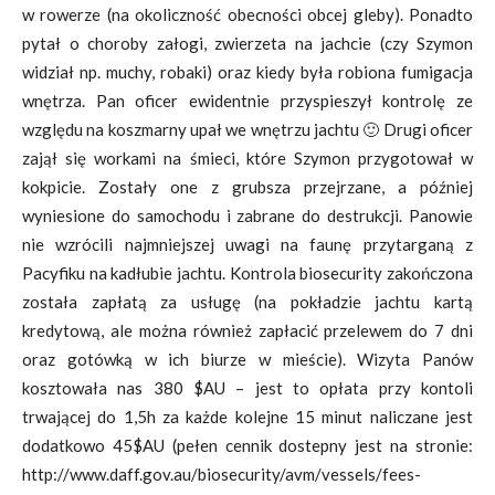
w rowerze (na okoliczność obecności obcej gleby). Ponadto
pytał o choroby załogi, zwierzeta na jachcie (czy Szymon
widział np. muchy, robaki) oraz kiedy była robiona fumigacja
wnętrza. Pan oficer ewidentnie przyspieszył kontrolę ze
względu na koszmarny upał we wnętrzu jachtu 🙂 Drugi oficer
zajął się workami na śmieci, które Szymon przygotował w
kokpicie. Zostały one z grubsza przejrzane, a później
wyniesione do samochodu i zabrane do destrukcji. Panowie
nie wzrócili najmniejszej uwagi na faunę przytarganą z
Pacyfiku na kadłubie jachtu. Kontrola biosecurity zakończona
została zapłatą za usługę (na pokładzie jachtu kartą
kredytową, ale można również zapłacić przelewem do 7 dni
oraz gotówką w ich biurze w mieście). Wizyta Panów
kosztowała nas 380 $AU – jest to opłata przy kontoli
trwającej do 1,5h za każde kolejne 15 minut naliczane jest
dodatkowo 45$AU (pełen cennik dostepny jest na stronie:
http://www.daff.gov.au/biosecurity/avm/vessels/fees-