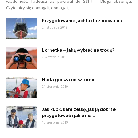
wiadomość: Tadeusz Lis powrócił do SSI ! Długa absencja,
Czytelnicy się domagali, domagali,
Przygotowanie jachtu do zimowania
2 listopada 2019
Lornetka – jaką wybrać na wodę?
2 września 2019
Nuda gorsza od sztormu
21 sierpnia 2019
Jak kupić kamizelkę, jak ją dobrze
przygotować i jak o nią...
10 sierpnia 2019