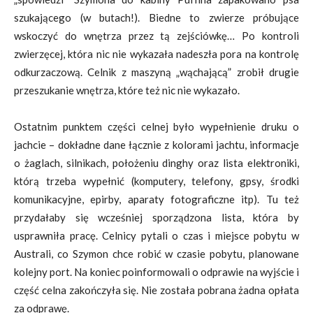
szukającego (w butach!). Biedne to zwierze próbujące
wskoczyć do wnętrza przez tą zejściówkę… Po kontroli
zwierzęcej, która nic nie wykazała nadeszła pora na kontrolę
odkurzaczową. Celnik z maszyną „wąchającą” zrobił drugie
przeszukanie wnętrza, które też nic nie wykazało.
Ostatnim punktem części celnej było wypełnienie druku o
jachcie – dokładne dane łącznie z kolorami jachtu, informacje
o żaglach, silnikach, położeniu dinghy oraz lista elektroniki,
którą trzeba wypełnić (komputery, telefony, gpsy, środki
komunikacyjne, epirby, aparaty fotograficzne itp). Tu też
przydałaby się wcześniej sporządzona lista, która by
usprawniła pracę. Celnicy pytali o czas i miejsce pobytu w
Australi, co Szymon chce robić w czasie pobytu, planowane
kolejny port. Na koniec poinformowali o odprawie na wyjście i
część celna zakończyła się. Nie została pobrana żadna opłata
za odprawę.