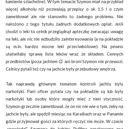
kamienie szlachetne). W tym temacie Szymon miał na przykład
więcej alkoholu niż pozwalają przepisy o ok 1,5 l o czym
zameldował ale nie stanowiło to żadnego problemu. Nie
nałożono z tego tytułu żadnych dodatkowych opłat. Jeśli
chodzi o leki to celnik przeglądnął apteczkę zwracając uwagę
na leki, ale nic nie wzbudziło zainteresowania (a na pokładzie
są m.in. bardzo mocne leki przeciwbólowe). Na pewno
ułatwiłaby sprawę lista leków wraz ze składem. Cennych
przedbiotów (poza jachtem 😉 ani broni Szymon nie przewozi.
Celnicy pytali też czy na jachcie były przebudowy wnętrza.
Tak naprawdę głównym tematem kontroli jachtu były
narkotyki. Pani oficer pytała czy na pokładzie są lub były
narkotyki lub osoby które mogły mieć z nimi styczność.
Szymon grzecznie zameldował, że on nic nie wie o tym, żeby na
jachcie były, ale spędził miesiąc na Karaibach oraz w Panamie
gdzie przyjmował gości za których ręczyć nie może. W czasie
„spowiedzi” Szymona do kabiny Puffina zapakowano psa