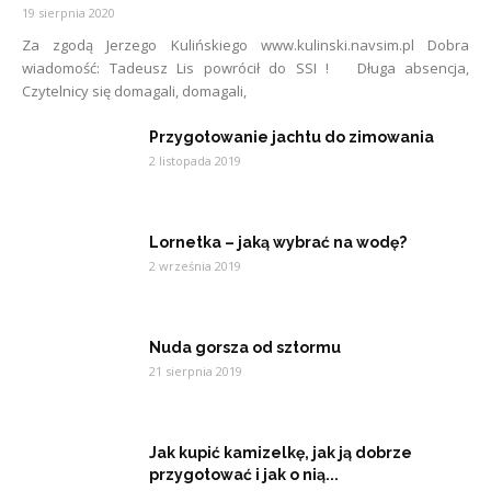
19 sierpnia 2020
Za zgodą Jerzego Kulińskiego www.kulinski.navsim.pl Dobra
wiadomość: Tadeusz Lis powrócił do SSI ! Długa absencja,
Czytelnicy się domagali, domagali,
Przygotowanie jachtu do zimowania
2 listopada 2019
Lornetka – jaką wybrać na wodę?
2 września 2019
Nuda gorsza od sztormu
21 sierpnia 2019
Jak kupić kamizelkę, jak ją dobrze
przygotować i jak o nią...