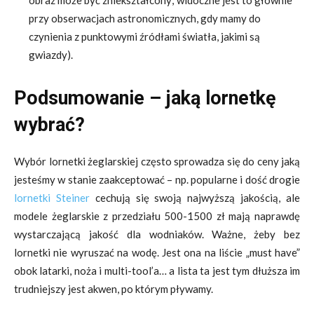
obraz może być zniekształcony; widoczne jest to głównie
przy obserwacjach astronomicznych, gdy mamy do
czynienia z punktowymi źródłami światła, jakimi są
gwiazdy).
Podsumowanie – jaką lornetkę
wybrać?
Wybór lornetki żeglarskiej często sprowadza się do ceny jaką
jesteśmy w stanie zaakceptować – np. popularne i dość drogie
lornetki Steiner
cechują się swoją najwyższą jakością, ale
modele żeglarskie z przedziału 500-1500 zł mają naprawdę
wystarczającą jakość dla wodniaków. Ważne, żeby bez
lornetki nie wyruszać na wodę. Jest ona na liście „must have”
obok latarki, noża i multi-tool’a… a lista ta jest tym dłuższa im
trudniejszy jest akwen, po którym pływamy.