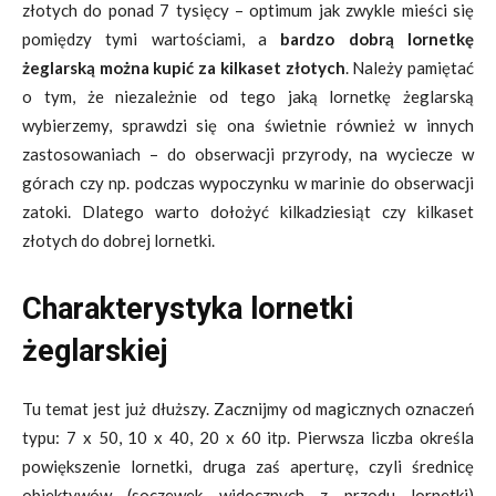
złotych do ponad 7 tysięcy – optimum jak zwykle mieści się
pomiędzy tymi wartościami, a
bardzo dobrą lornetkę
żeglarską można kupić za kilkaset złotych
. Należy pamiętać
o tym, że niezależnie od tego jaką lornetkę żeglarską
wybierzemy, sprawdzi się ona świetnie również w innych
zastosowaniach – do obserwacji przyrody, na wyciecze w
górach czy np. podczas wypoczynku w marinie do obserwacji
zatoki. Dlatego warto dołożyć kilkadziesiąt czy kilkaset
złotych do dobrej lornetki.
Charakterystyka lornetki
żeglarskiej
Tu temat jest już dłuższy. Zacznijmy od magicznych oznaczeń
typu: 7 x 50, 10 x 40, 20 x 60 itp. Pierwsza liczba określa
powiększenie lornetki, druga zaś aperturę, czyli średnicę
obiektywów (soczewek widocznych z przodu lornetki)