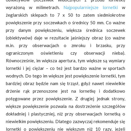
wyrażoną w milimetrach.
Najpopularniejsze lornetki
w
żeglarskich sklepach to 7 x 50 to zatem siedmiokrotne
powiększenie przy soczewkach o średnicy 50 mm. Co ważne
przy danym powiększeniu, większa średnica soczewek
(obiektywów) daje w rezultacie jaśniejszy obraz (co ważne
m.in. przy obserwacjach o zmroku i brzasku, przy
ograniczonym oświetleniu czy obserwacji nieba).
Równocześnie, im większa apertura, tym większe są wymiary
lornetki i jej ciężar – co też jest bardzo ważne w sportach
wodnych. Do tego im większe jest powiększenie lornetki, tym
bardziej obraz będzie nam się trząsł, gdyż nawet niewielkie
drżenie rąk przenoszone jest na lornetkę i dodatkowo
potęgowane przez powiększenie. Z drugiej jednak strony,
większe powiększenie pozwala na dostrzeżenie szczegółów
dokładniej i plastyczniej, niż przy obserwacjach lornetką o
niewielkim powiększeniu. Dlatego zazwyczaj rekomenduje się
lornetki o powiększeniu nie większym niż 10 razy, jeżeli