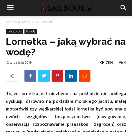
Strona główna
Eduportal
Eduportal
Porady
Lornetka – jaką wybrać na
wodę?
2 września 2019
7886
0
To, że lornetka jest niezbędna na pokładzie nie podlega
dyskusji. Zarówno na pokładzie morskiego jachtu, małej
motorówki czy wędkarskiej łodzi lornetka być powinna z
dwóch względów: bezpieczeństwo (nawigowanie,
obserwacja, rozpoznawanie przeszkód i zagrożeń) oraz
rozrywka (podziwianie krajobrazów, podglądanie natury i