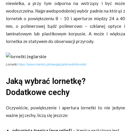
niewielka, a przy tym odporna na wstrząsy i być może
wodoszczelna. Najprawdopodobniej wybór padnie na którąś z
lornetek o powiększeniu 8 – 10 i aperturze między 24 a 40
mm, o polimerowej bądź polimerowo – szklanej optyce i
laminatowym lub plastikowym korpusie. A może i większa
lornetka ze statywem do obserwacji przyrody.
Lornetki
https://www.maristo.pl/nawigacja/lornetki/lornetki
Jaką wybrać lornetkę?
Dodatkowe cechy
Oczywiście, powiększenie i apertura lornetki to nie jedyne
ważne jej cechy, liczą się jeszcze:
odsunięta źrenica (eye relief)
– źrenica wyjściowa jest