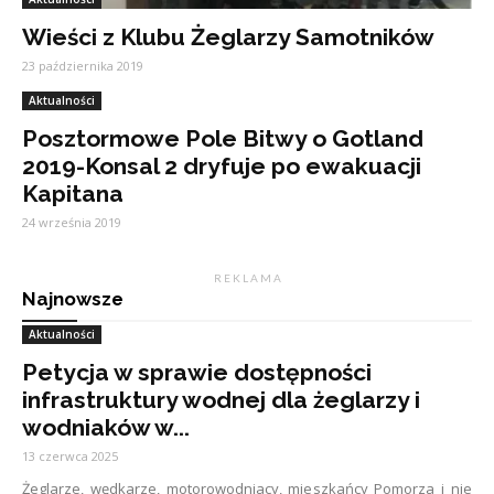
Wieści z Klubu Żeglarzy Samotników
23 października 2019
Aktualności
Posztormowe Pole Bitwy o Gotland
2019-Konsal 2 dryfuje po ewakuacji
Kapitana
24 września 2019
R E K L A M A
Najnowsze
Aktualności
Petycja w sprawie dostępności
infrastruktury wodnej dla żeglarzy i
wodniaków w...
13 czerwca 2025
Żeglarze, wędkarze, motorowodniacy, mieszkańcy Pomorza i nie