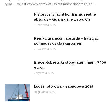
tylko — to jest WASZA sprawa! Czy też macie dość tego, że...
Historyczny jacht kontra muzealne
absurdy – Gdańsk, nie wstyd Ci?
11 czerwca 2025
Rejs ku granicom absurdu – halsując
pomiędzy dyktą i kartonem
21 kwietnia 2025
Bruce Roberts 34 stopy, aluminium, 7900
euro!!!
2 stycznia 2025
Łódź motorowa – zabudowa 2015
10 grudnia 2024