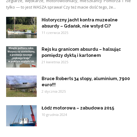
Żeglarze, wędkarze, motorowodniacy, mieszkańcy Pomorza i nie
tylko — to jest WASZA sprawa! Czy też macie dość tego, że...
Historyczny jacht kontra muzealne
absurdy – Gdańsk, nie wstyd Ci?
11 czerwca 2025
Rejs ku granicom absurdu – halsując
pomiędzy dyktą i kartonem
21 kwietnia 2025
Bruce Roberts 34 stopy, aluminium, 7900
euro!!!
2 stycznia 2025
Łódź motorowa – zabudowa 2015
10 grudnia 2024