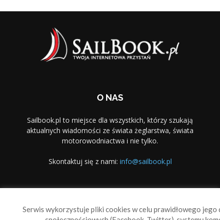
O NAS
Sailbook.pl to miejsce dla wszystkich, którzy szukają
aktualnych wiadomości ze świata żeglarstwa, świata
motorowodniactwa i nie tylko.
Skontaktuj się z nami:
info@sailbook.pl
PODĄŻAJ ZA NAMI
Serwis wykorzystuje pliki cookies w celu prawidłowego jego d
społecznościowych (Facebook, Twitter), systemu kom