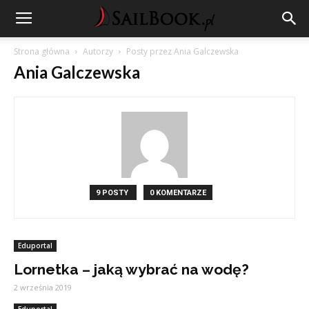
Strona główna
Autorzy
Posty przez Ania Galczewska
Ania Galczewska
9 POSTY
0 KOMENTARZE
Eduportal
Lornetka – jaką wybrać na wodę?
2 września 2019