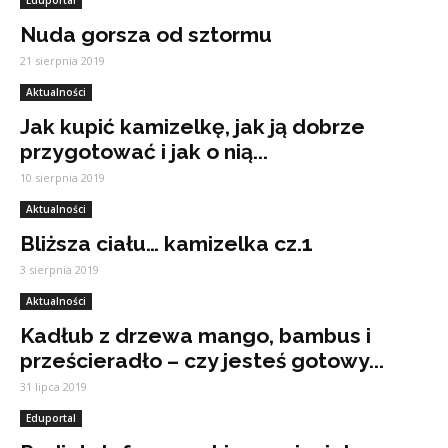
Eduportal
Nuda gorsza od sztormu
21 sierpnia 2019
Aktualności
Jak kupić kamizelkę, jak ją dobrze
przygotować i jak o nią...
10 sierpnia 2019
Aktualności
Bliższa ciału… kamizelka cz.1
3 sierpnia 2019
Aktualności
Kadłub z drzewa mango, bambus i
prześcieradło – czy jesteś gotowy...
31 lipca 2019
Eduportal