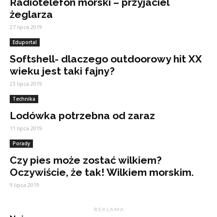
Radiotelefon morski – przyjaciel
żeglarza
27 lipca 2019
Eduportal
Softshell- dlaczego outdoorowy hit XX
wieku jest taki fajny?
23 lipca 2019
Technika
Lodówka potrzebna od zaraz
11 lipca 2019
Porady
Czy pies może zostać wilkiem?
Oczywiście, że tak! Wilkiem morskim.
9 lipca 2019
R E K L A M A