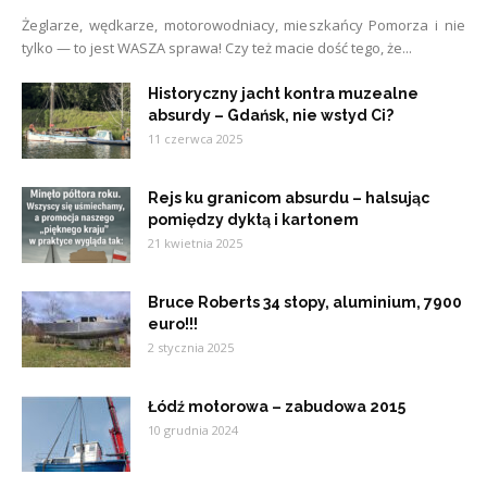
Żeglarze, wędkarze, motorowodniacy, mieszkańcy Pomorza i nie
tylko — to jest WASZA sprawa! Czy też macie dość tego, że...
Historyczny jacht kontra muzealne
absurdy – Gdańsk, nie wstyd Ci?
11 czerwca 2025
Rejs ku granicom absurdu – halsując
pomiędzy dyktą i kartonem
21 kwietnia 2025
Bruce Roberts 34 stopy, aluminium, 7900
euro!!!
2 stycznia 2025
Łódź motorowa – zabudowa 2015
10 grudnia 2024