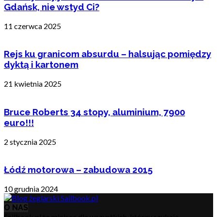
Gdańsk, nie wstyd Ci?
11 czerwca 2025
Rejs ku granicom absurdu – halsując pomiędzy
dyktą i kartonem
21 kwietnia 2025
Bruce Roberts 34 stopy, aluminium, 7900
euro!!!
2 stycznia 2025
Łódź motorowa – zabudowa 2015
10 grudnia 2024
O NAS
Sailbook.pl to miejsce dla wszystkich, którzy szukają