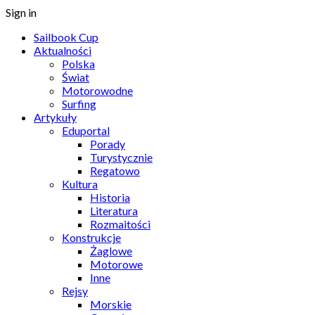
Sign in
Sailbook Cup
Aktualności
Polska
Świat
Motorowodne
Surfing
Artykuły
Eduportal
Porady
Turystycznie
Regatowo
Kultura
Historia
Literatura
Rozmaitości
Konstrukcje
Żaglowe
Motorowe
Inne
Rejsy
Morskie