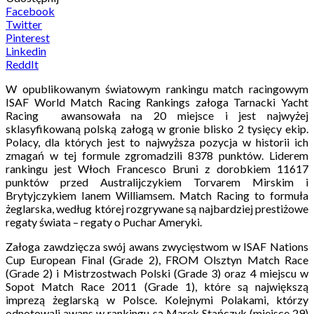
Facebook
Twitter
Pinterest
Linkedin
ReddIt
W opublikowanym światowym rankingu match racingowym
ISAF World Match Racing Rankings załoga Tarnacki Yacht
Racing awansowała na 20 miejsce i jest najwyżej
sklasyfikowaną polską załogą w gronie blisko 2 tysięcy ekip.
Polacy, dla których jest to najwyższa pozycja w historii ich
zmagań w tej formule zgromadzili 8378 punktów. Liderem
rankingu jest Włoch Francesco Bruni z dorobkiem 11617
punktów przed Australijczykiem Torvarem Mirskim i
Brytyjczykiem Ianem Williamsem. Match Racing to formuła
żeglarska, według której rozgrywane są najbardziej prestiżowe
regaty świata – regaty o Puchar Ameryki.
Załoga zawdzięcza swój awans zwycięstwom w ISAF Nations
Cup European Final (Grade 2), FROM Olsztyn Match Race
(Grade 2) i Mistrzostwach Polski (Grade 3) oraz 4 miejscu w
Sopot Match Race 2011 (Grade 1), które są największą
imprezą żeglarską w Polsce. Kolejnymi Polakami, którzy
odnotowali awans w rankingu są Marek Stańczyk (miejsce 29)