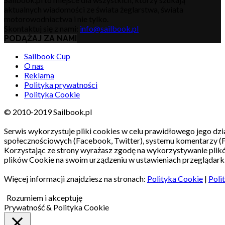
aktualnych wiadomości ze świata żeglarstwa, świata
motorowodniactwa i nie tylko.
Skontaktuj się z nami:
info@sailbook.pl
PODĄŻAJ ZA NAMI
Sailbook Cup
O nas
Reklama
Polityka prywatności
Polityka Cookie
© 2010-2019 Sailbook.pl
Serwis wykorzystuje pliki cookies w celu prawidłowego jego dzia
społecznościowych (Facebook, Twitter), systemu komentarzy (
Korzystając ze strony wyrażasz zgodę na wykorzystywanie pli
plików Cookie na swoim urządzeniu w ustawieniach przeglądarki
Więcej informacji znajdziesz na stronach:
Polityka Cookie
|
Poli
Rozumiem i akceptuję
Prywatność & Polityka Cookie