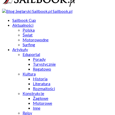
Sailbook.pl
Sailbook Cup
Aktualności
Polska
Świat
Motorowodne
Surfing
Artykuły
Eduportal
Porady
Turystycznie
Regatowo
Kultura
Historia
Literatura
Rozmaitości
Konstrukcje
Żaglowe
Motorowe
Inne
Rejsy