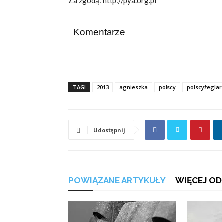
Za zgodą: http://pya.org.pl
Komentarze
TAGI
2013
agnieszka
polscy
polscyżegla
Udostępnij
POWIĄZANE ARTYKUŁY
WIĘCEJ OD