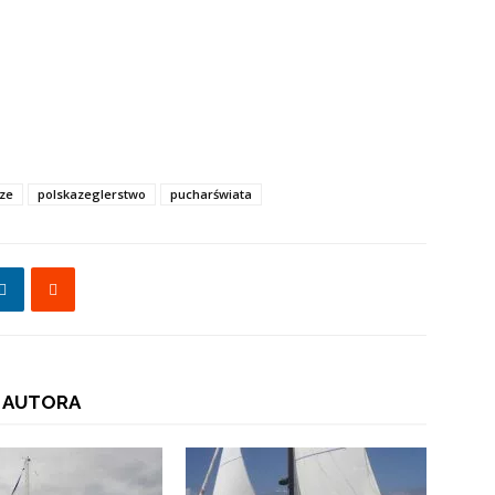
rze
polskazeglerstwo
pucharświata
 AUTORA