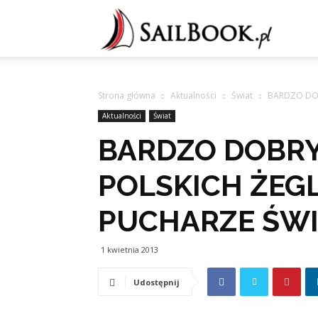
Sailb
Strona główna
Aktualności
Świat
BARDZO DOB
Aktualności
Świat
BARDZO DOBRY
POLSKICH ŻEG
PUCHARZE ŚWI
1 kwietnia 2013
Udostępnij