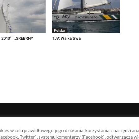
Polska
 2013” i „SREBRNY
TJV: Walka trwa
NAS
P
okies w celu prawidłowego jego działania, korzystania z narzędzi an
book.pl to miejsce dla wszystkich, którzy szukają aktualnych
acebook, Twitter), systemu komentarzy (Facebook), odtwarzacza wi