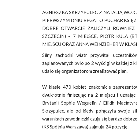
AGNIESZKA SKRZYPULEC Z NATALIĄ WÓJCI
PIERWSZYM DNIU REGAT O PUCHAR KSIĘŻ
DOBRE OTWARCIE ZALICZYLI RÓWNIEŻ 
SZCZECIN) – 7 MIEJSCE, PIOTR KULA (B
MIEJSCU ORAZ ANNA WEINZIEHER W KLASIE
Silny zachodni wiatr przywitał uczestnik
zaplanowanych było po 2 wyścigi w każdej z k
udało się organizatorom zrealizować plan.
W klasie 470 kobiet znakomicie zaprezento
dwukrotnie finiszując na 2 miejscu i uznają
Brytanii Sophie Weguelin / Eilidh Macintyre
Skrzypulec, ale od kiedy połączyła swoje s
warunkach zawodniczki czują się bardzo dobrz
(KS Spójnia Warszawa) zajmują 24 pozycję.