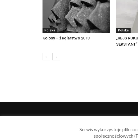
Polska
Polska
Kolosy – żeglarstwo 2013
„REJS ROKU
SEKSTANT”
O 
Serwis wykorzystuje pliki co
Sail
społecznościowych (F