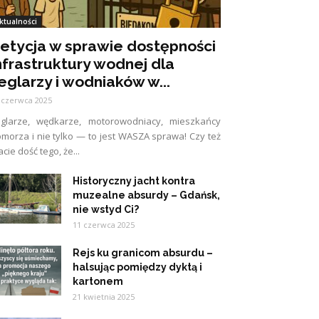
ktualności
etycja w sprawie dostępności
nfrastruktury wodnej dla
eglarzy i wodniaków w...
 czerwca 2025
eglarze, wędkarze, motorowodniacy, mieszkańcy
morza i nie tylko — to jest WASZA sprawa! Czy też
cie dość tego, że...
Historyczny jacht kontra
muzealne absurdy – Gdańsk,
nie wstyd Ci?
11 czerwca 2025
Rejs ku granicom absurdu –
halsując pomiędzy dyktą i
kartonem
21 kwietnia 2025