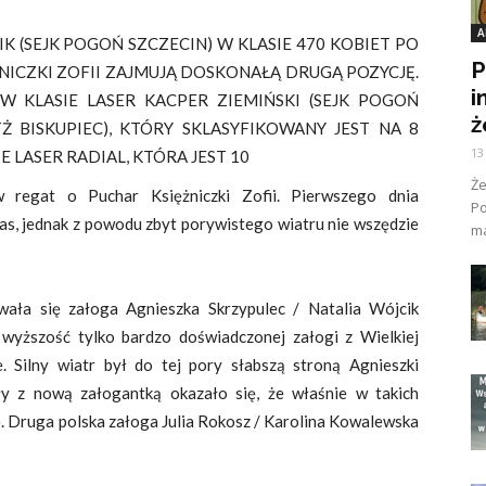
A
K (SEJK POGOŃ SZCZECIN) W KLASIE 470 KOBIET PO
P
NICZKI ZOFII ZAJMUJĄ DOSKONAŁĄ DRUGĄ POZYCJĘ.
i
W KLASIE LASER KACPER ZIEMIŃSKI (SEJK POGOŃ
ż
TŻ BISKUPIEC), KTÓRY SKLASYFIKOWANY JEST NA 8
13
 LASER RADIAL, KTÓRA JEST 10
Ż
ów regat o Puchar Księżniczki Zofii. Pierwszego dnia
Po
las, jednak z powodu zbyt porywistego wiatru nie wszędzie
ma
wała się załoga Agnieszka Skrzypulec / Natalia Wójcik
c wyższość tylko bardzo doświadczonej załogi z Wielkiej
. Silny wiatr był do tej pory słabszą stroną Agnieszki
iły z nową załogantką okazało się, że właśnie w takich
e. Druga polska załoga Julia Rokosz / Karolina Kowalewska