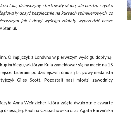
duża fala, dziewczyny startowały słabo, ale bardzo szybko
 Żeglowały dosyć bezpiecznie na kursach spinakerowych, co
pierwszym jak i drugi wyścigu zdołały wyprzedzić nasze
 Staniul.
Finn. Olimpijczyk z Londynu w pierwszym wyścigu dopłynął
 drugim biegu, w którym Kula zameldował się na mecie na 15
miejsce. Liderami po dzisiejszym dniu są brązowy medalista
tyjczyk Giles Scott. Pozostali nasi młodzi zawodnicy
iczyła Anna Weinzieher, która zajęła dwukrotnie czwarte
zycji dziesiątej. Paulina Czubachowska oraz Agata Barwińska