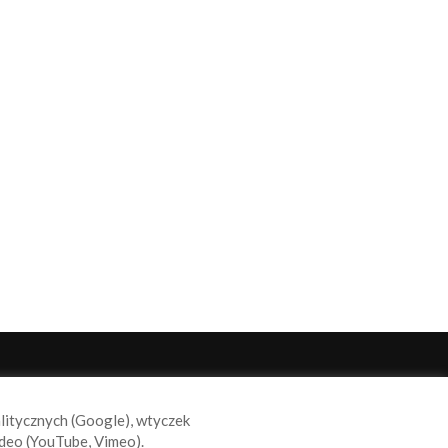
ODĄŻAJ ZA NAMI
alitycznych (Google), wtyczek
deo (YouTube, Vimeo).