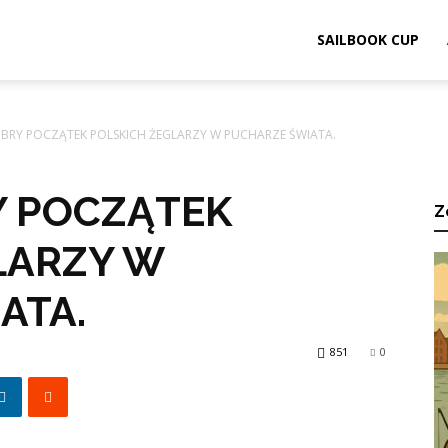
ook.pl
SAILBOOK CUP
RY POCZĄTEK POLSKICH ŻEGLARZY W PUCHARZE ŚWIATA.
 POCZĄTEK
Z
LARZY W
ATA.
851
0