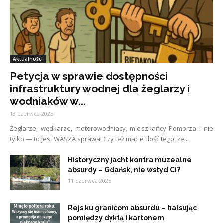
Aktualności
Petycja w sprawie dostępności
infrastruktury wodnej dla żeglarzy i
wodniaków w...
13 czerwca 2025
Żeglarze, wędkarze, motorowodniacy, mieszkańcy Pomorza i nie
tylko — to jest WASZA sprawa! Czy też macie dość tego, że...
Historyczny jacht kontra muzealne
absurdy – Gdańsk, nie wstyd Ci?
11 czerwca 2025
Rejs ku granicom absurdu – halsując
pomiędzy dyktą i kartonem