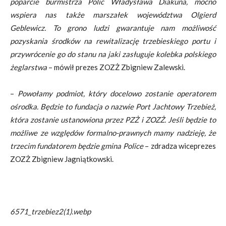
poparcie burmistrza Polic Władysława Diakuna, mocno
wspiera nas także marszałek województwa Olgierd
Geblewicz. To grono ludzi gwarantuje nam możliwość
pozyskania środków na rewitalizację trzebieskiego portu i
przywrócenie go do stanu na jaki zasługuje kolebka polskiego
żeglarstwa
– mówił prezes ZOZŻ Zbigniew Zalewski.
–
Powołamy podmiot, który docelowo zostanie operatorem
ośrodka. Będzie to fundacja o nazwie Port Jachtowy Trzebież,
która zostanie ustanowiona przez PZŻ i ZOZŻ. Jeśli będzie to
możliwe ze względów formalno-prawnych mamy nadzieję, że
trzecim fundatorem będzie gmina Police
– zdradza wiceprezes
ZOZŻ Zbigniew Jagniątkowski.
6571_trzebiez2(1).webp