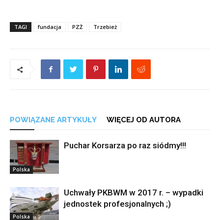
TAGI
fundacja
PZŻ
Trzebież
POWIĄZANE ARTYKUŁY
WIĘCEJ OD AUTORA
Puchar Korsarza po raz siódmy!!!
Polska
Uchwały PKBWM w 2017 r. – wypadki
jednostek profesjonalnych ;)
Polska