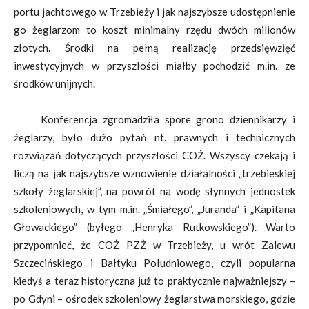
portu jachtowego w Trzebieży i jak najszybsze udostępnienie
go żeglarzom to koszt minimalny rzędu dwóch milionów
złotych. Środki na pełną realizację przedsięwzięć
inwestycyjnych w przyszłości miałby pochodzić m.in. ze
środków unijnych.
Konferencja zgromadziła spore grono dziennikarzy i
żeglarzy, było dużo pytań nt. prawnych i technicznych
rozwiązań dotyczących przyszłości COŻ. Wszyscy czekają i
liczą na jak najszybsze wznowienie działalności „trzebieskiej
szkoły żeglarskiej”, na powrót na wodę słynnych jednostek
szkoleniowych, w tym m.in. „Śmiałego”, „Juranda” i „Kapitana
Głowackiego” (byłego „Henryka Rutkowskiego”). Warto
przypomnieć, że COŻ PZŻ w Trzebieży, u wrót Zalewu
Szczecińskiego i Bałtyku Południowego, czyli popularna
kiedyś a teraz historyczna już to praktycznie najważniejszy –
po Gdyni – ośrodek szkoleniowy żeglarstwa morskiego, gdzie