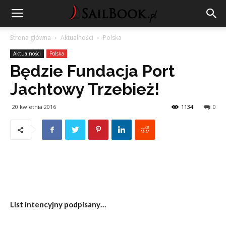
Strona główna
Aktualności
Polska
Aktualności
Polska
Będzie Fundacja Port
Jachtowy Trzebież!
20 kwietnia 2016
1134
0
List intencyjny podpisany…