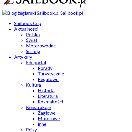
Sailbook.pl
Sailbook Cup
Aktualności
Polska
Świat
Motorowodne
Surfing
Artykuły
Eduportal
Porady
Turystycznie
Regatowo
Kultura
Historia
Literatura
Rozmaitości
Konstrukcje
Żaglowe
Motorowe
Inne
Rejsy