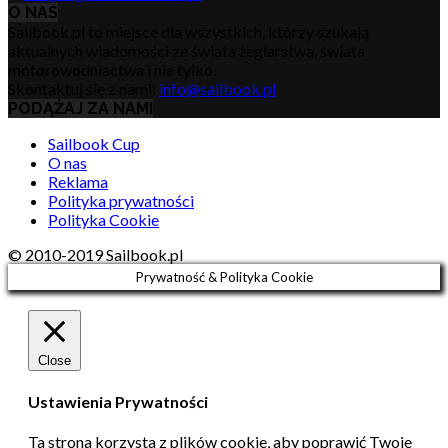
O NAS
Sailbook.pl to miejsce dla wszystkich, którzy szukają
aktualnych wiadomości ze świata żeglarstwa, świata
motorowodniactwa i nie tylko.
Skontaktuj się z nami:
info@sailbook.pl
PODĄŻAJ ZA NAMI
Sailbook Cup
O nas
Reklama
Polityka prywatności
Polityka Cookie
© 2010-2019 Sailbook.pl
Prywatność & Polityka Cookie
Close
Ustawienia Prywatności
Ta strona korzysta z plików cookie, aby poprawić Twoje