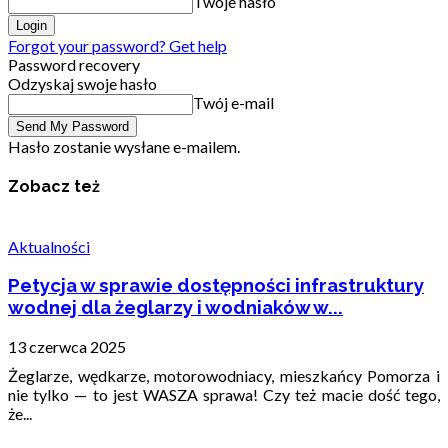
Twoje hasło
Forgot your password? Get help
Password recovery
Odzyskaj swoje hasło
Twój e-mail
Hasło zostanie wysłane e-mailem.
Zobacz też
Aktualności
Petycja w sprawie dostępności infrastruktury
wodnej dla żeglarzy i wodniaków w...
13 czerwca 2025
Żeglarze, wędkarze, motorowodniacy, mieszkańcy Pomorza i
nie tylko — to jest WASZA sprawa! Czy też macie dość tego,
że...