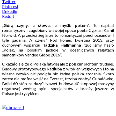
Twitter
Pinterest
Linkedin
ReddIt
„
Górą czyny, a słowa, a myśli: potem
”. To napisał
romantyczny i zagubiony w swojej epoce poeta Cyprian Kamil
Norwid. A przecież żeglarze to romantyczni poeci oceanów. I
tyle gadania. A czyny? Pod koniec kwietnia 2013, przy
duchowym wsparciu
Tadzika Hallmanna
rzuciliśmy hasło
„Polak, na polskim jachcie w oceanicznych regatach
samotników Vendee Globe 2016”.
Okazało się, że o Polaka łatwiej ale z polskim jachtem trudniej.
Budowy prototypowego kadłuba z włókien węglowych i to na
własne ryzyko nie podjęła się żadna polska stocznia. Skoro
zatem nie można wejść na Everest, trzeba zdobyć Gubałówkę.
Bolid 60 stóp za duży? Nawet budowa 40 stopowej maszyny
regatowej według opinii specjalistów z branży jeszcze w
Polsce jest ryzykiem.