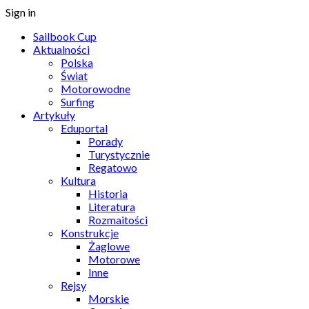
Sign in
Sailbook Cup
Aktualności
Polska
Świat
Motorowodne
Surfing
Artykuły
Eduportal
Porady
Turystycznie
Regatowo
Kultura
Historia
Literatura
Rozmaitości
Konstrukcje
Żaglowe
Motorowe
Inne
Rejsy
Morskie