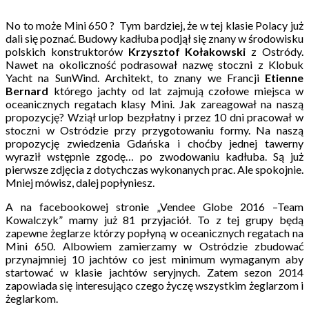
No to może Mini 650 ? Tym bardziej, że w tej klasie Polacy już
dali się poznać. Budowy kadłuba podjął się znany w środowisku
polskich konstruktorów
Krzysztof Kołakowski
z Ostródy.
Nawet na okoliczność podrasował nazwę stoczni z Klobuk
Yacht na SunWind. Architekt, to znany we Francji
Etienne
Bernard
którego jachty od lat zajmują czołowe miejsca w
oceanicznych regatach klasy Mini. Jak zareagował na naszą
propozycję? Wziął urlop bezpłatny i przez 10 dni pracował w
stoczni w Ostródzie przy przygotowaniu formy. Na naszą
propozycję zwiedzenia Gdańska i choćby jednej tawerny
wyraził wstępnie zgodę… po zwodowaniu kadłuba. Są już
pierwsze zdjęcia z dotychczas wykonanych prac. Ale spokojnie.
Mniej mówisz, dalej popłyniesz.
A na facebookowej stronie „Vendee Globe 2016 –Team
Kowalczyk” mamy już 81 przyjaciół. To z tej grupy będą
zapewne żeglarze którzy popłyną w oceanicznych regatach na
Mini 650. Albowiem zamierzamy w Ostródzie zbudować
przynajmniej 10 jachtów co jest minimum wymaganym aby
startować w klasie jachtów seryjnych. Zatem sezon 2014
zapowiada się interesująco czego życzę wszystkim żeglarzom i
żeglarkom.