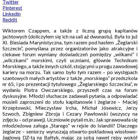
Twitter
Pinterest
Linkedin
ReddIt
Wiktorem Czappem, a także z liczną grupą kapitanów
jachtowych (doliczyłem się ich na sali aż dwunastu). Była to już
XI. Biesiada Marynistyczna, tym razem pod hasłem „Żeglarski
Szczecin”, pomyślana przez organizatorów jako atrakcyjne i
ciekawe forum wymiany doświadczeń pomiędzy „wilkami” i
„wilczkami” morskimi, czyli uczniami, głównie Technikum
Morskiego, a także innych szkół, stojącymi u progu zawodowej
kariery na morzu. Tak samo było tym razem – po występach
szantowych małych artystów z także „morskiego” przedszkola
nr 65, i po prezentacji tytułowego „Żeglarskiego Szczecina”, w
wydaniu Piotra Owczarskiego, przyszedł czas na forum
dyskusyjne. Młodzi słuchacze zadawali pytania, a odpowiadać
musieli zaproszeni do stołu kapitanowie i żeglarze – Maciej
Krzeptowski, Mieczysław Ircha, Michał Jósewicz, Jerzy
Szwoch, Zbigniew Zbroja i Cezary Pawłowski (wszyscy na
zdjęciu – od prawej). Uczniowie pytali m.in.: Jak sprawowała się
młodzieżowa załoga „Starego” w rejsie do Islandii? Dlaczego
żeglarze – seniorzy wyruszają otwarto-pokładową wiosłowo-
żaglową DZ-tą na Bałtyk, mając za sobą nawet rejsy wokół