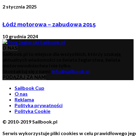
2 stycznia 2025
Łódź motorowa – zabudowa 2015
10 grudnia 2024
O NAS
Sailbook.pl to miejsce dla wszystkich, którzy szukają
aktualnych wiadomości ze świata żeglarstwa, świata
motorowodniactwa i nie tylko.
Skontaktuj się z nami:
info@sailbook.pl
PODĄŻAJ ZA NAMI
Sailbook Cup
O nas
Reklama
Polityka prywatności
Polityka Cookie
© 2010-2019 Sailbook.pl
Serwis wykorzystuje pliki cookies w celu prawidłowego jego