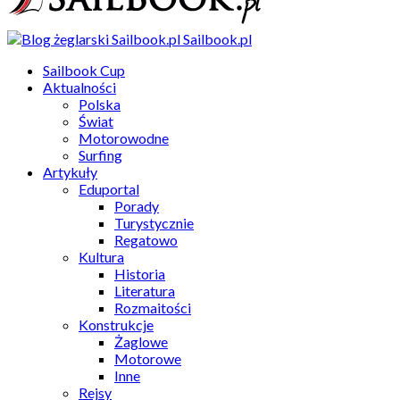
Sailbook.pl
Sailbook Cup
Aktualności
Polska
Świat
Motorowodne
Surfing
Artykuły
Eduportal
Porady
Turystycznie
Regatowo
Kultura
Historia
Literatura
Rozmaitości
Konstrukcje
Żaglowe
Motorowe
Inne
Rejsy