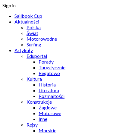
Sign in
Sailbook Cup
Aktualności
Polska
Świat
Motorowodne
Surfing
Artykuły
Eduportal
Porady
Turystycznie
Regatowo
Kultura
Historia
Literatura
Rozmaitości
Konstrukcje
Żaglowe
Motorowe
Inne
Rejsy
Morskie