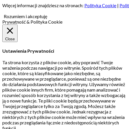
Więcej informacji znajdziesz na stronach:
Polityka Cookie
|
Poli
Rozumiem i akceptuję
Prywatność & Polityka Cookie
Close
Ustawienia Prywatności
Ta strona korzysta z plików cookie, aby poprawić Twoje
wrażenia podczas nawigacji po witrynie.
Spośród tych plików
cookie, które są klasyfikowane jako niezbędne, są
przechowywane w przeglądarce, ponieważ są one niezbędne
do działania podstawowych funkcji witryny.
Używamy również
plików cookie innych firm, które pomagają nam analizować i
rozumieć sposób korzystania z tej witryny a także wzbogacają
ją o nowe funkcje.
Te pliki cookie będą przechowywane w
Twojej przeglądarce tylko za Twoją zgodą.
Możesz także
zrezygnować z tych plików cookie.
Jednak rezygnacja z
niektórych z tych plików cookie może mieć wpływ na wrażenia
podczas przeglądania łącznie z niedostępnością niektórych
funkcji.