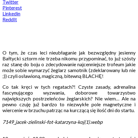
Twitter
Pinterest
Linkedin
ReddIt
O tym, że czas leci nieubłaganie jak bezwzględny jesienny
Bałtycki sztorm nie trzeba nikomu przypominać, to już szósty
raz stanę do boju o zdecydowanie najcenniejsze trofeum jakie
może sobie wymarzyć żeglarz samotnik (zdeklarowany lub nie
;)) czyli osławioną, magiczną, bitewną BLACHĘ!
Co tak kręci w tych regatach?! Czyste zasady, adrenalina
fascynującego wyzwania, doborowe towarzystwo
największych postrzeleńców żeglarskich? Nie wiem… Ale na
pewno czuję już bardzo to niezwykłe pole magnetyczne i
wiercenie w brzuchu patrząc na kurczącą się ilość dni do startu.
7149_jacek-zielinski-fot-katarzyna-koj(1).webp