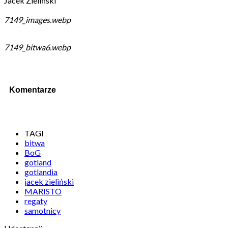
Jacek Zieliński
7149_images.webp
7149_bitwa6.webp
Komentarze
TAGI
bitwa
BoG
gotland
gotlandia
jacek zieliński
MARISTO
regaty
samotnicy