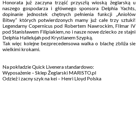
Honorata już zaczyna trząść przyszłą wioską żeglarską u
naszego gospodarza i głównego sponsora Delphia Yachts,
dopinanie jednostek chętnych pełnienia funkcji „Aniołów
Bitwy” których potwierdzonych mamy już całe trzy sztuki!
Legendarny Copernicus pod Robertem Nawrockim, FIlmar IV
pod Stanisławem Filipiakiem, no i nasze nowe dziecko ze stajni
Delphia Hallelujah pod Krystianem Szypką.
Tak więc kolejne bezprecedensowa walka o blachę zbliża sie
wielkimi krokami.
Na pokładzie Quick Livenera standardowo:
Wyposażenie – Sklep Żeglarski MARISTO.pl
Odzież i zacny szyk na kei – Henri Lloyd Polska