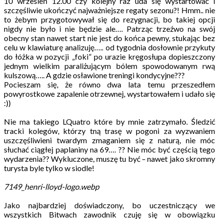
10 wrzesień 12.00 czy kolejny raz uda się wystartować i
szczęśliwie ukończyć najważniejsze regaty sezonu?! Hmm.. nie
to żebym przygotowywał się do rezygnacji, bo takiej opcji
nigdy nie było i nie będzie ale…. Patrząc trzeźwo na swój
obecny stan nawet start nie jest do końca pewny, stukając bez
celu w klawiaturę analizuję….. od tygodnia dosłownie przykuty
do łóżka w pozycji „foki” po urazie kręgosłupa dopieszczony
jednym wielkim paraliżującym bólem spowodowanym rwą
kulszową….. A gdzie osławione treningi kondycyjne???
Pocieszam się, że równo dwa lata temu przeszedłem
powyrostkowe zapalenie otrzewnej, wystartowałem i udało się
:))
Nie ma takiego LQuatro które by mnie zatrzymało. Śledzić
tracki kolegów, którzy tną trasę w pogoni za wyzwaniem
uszczęśliwieni twardym zmaganiem się z naturą, nie móc
słuchać ciągłej paplaniny na 69…. ?? Nie móc być częścią tego
wydarzenia?? Wykluczone, muszę tu być – nawet jako skromny
turysta byle tylko w siodle!
7149_henri-lloyd-logo.webp
Jako najbardziej doświadczony, bo uczestniczący we
wszystkich Bitwach zawodnik czuję się w obowiązku