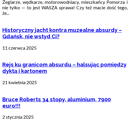
Żeglarze, wędkarze, motorowodniacy, mieszkańcy Pomorza i
nie tylko — to jest WASZA sprawa! Czy też macie dość tego,
że...
Historyczny jacht kontra muzealne absurdy –
Gdańsk, nie wstyd Ci?
11 czerwca 2025
Rejs ku granicom absurdu – halsując pomiędzy
dyktą i kartonem
21 kwietnia 2025
Bruce Roberts 34 stopy, aluminium, 7900
euro!!!
2 stycznia 2025