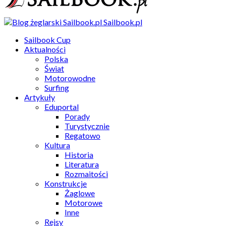
Sailbook.pl
Sailbook Cup
Aktualności
Polska
Świat
Motorowodne
Surfing
Artykuły
Eduportal
Porady
Turystycznie
Regatowo
Kultura
Historia
Literatura
Rozmaitości
Konstrukcje
Żaglowe
Motorowe
Inne
Rejsy