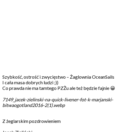
Szybkość, ostrość i zwycięstwo – Żaglownia OceanSails
I cała masa dobrych ludzi ;))
Co prawda nie ma tamtego PZŻu ale też będzie fajnie 😀
7149_jacek-zielinski-na-quick-livener-fot-k-marjanski-
bitwaogotland2016-2(1).webp
Z żeglarskim pozdrowieniem