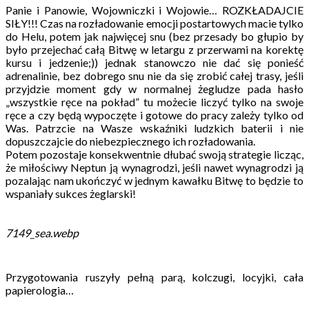
Panie i Panowie, Wojowniczki i Wojowie… ROZKŁADAJCIE
SIŁY!!! Czas na rozładowanie emocji postartowych macie tylko
do Helu, potem jak najwięcej snu (bez przesady bo głupio by
było przejechać całą Bitwę w letargu z przerwami na korektę
kursu i jedzenie;)) jednak stanowczo nie dać się ponieść
adrenalinie, bez dobrego snu nie da się zrobić całej trasy, jeśli
przyjdzie moment gdy w normalnej żegludze pada hasło
„wszystkie ręce na pokład” tu możecie liczyć tylko na swoje
ręce a czy będą wypoczęte i gotowe do pracy zależy tylko od
Was. Patrzcie na Wasze wskaźniki ludzkich baterii i nie
dopuszczajcie do niebezpiecznego ich rozładowania.
Potem pozostaje konsekwentnie dłubać swoją strategie licząc,
że miłościwy Neptun ją wynagrodzi, jeśli nawet wynagrodzi ją
pozalając nam ukończyć w jednym kawałku Bitwę to będzie to
wspaniały sukces żeglarski!
7149_sea.webp
Przygotowania ruszyły pełną parą, kolczugi, locyjki, cała
papierologia…