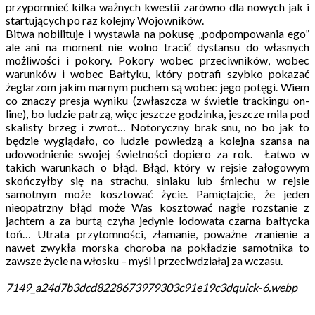
przypomnieć kilka ważnych kwestii zarówno dla nowych jak i
startujących po raz kolejny Wojowników.
Bitwa nobilituje i wystawia na pokusę „podpompowania ego”
ale ani na moment nie wolno tracić dystansu do własnych
możliwości i pokory. Pokory wobec przeciwników, wobec
warunków i wobec Bałtyku, który potrafi szybko pokazać
żeglarzom jakim marnym puchem są wobec jego potęgi. Wiem
co znaczy presja wyniku (zwłaszcza w świetle trackingu on-
line), bo ludzie patrzą, więc jeszcze godzinka, jeszcze mila pod
skalisty brzeg i zwrot… Notoryczny brak snu, no bo jak to
będzie wyglądało, co ludzie powiedzą a kolejna szansa na
udowodnienie swojej świetności dopiero za rok. Łatwo w
takich warunkach o błąd. Błąd, który w rejsie załogowym
skończyłby się na strachu, siniaku lub śmiechu w rejsie
samotnym może kosztować życie. Pamiętajcie, że jeden
nieopatrzny błąd może Was kosztować nagłe rozstanie z
jachtem a za burtą czyha jedynie lodowata czarna bałtycka
toń… Utrata przytomności, złamanie, poważne zranienie a
nawet zwykła morska choroba na pokładzie samotnika to
zawsze życie na włosku – myśl i przeciwdziałaj za wczasu.
7149_a24d7b3dcd8228673979303c91e19c3dquick-6.webp