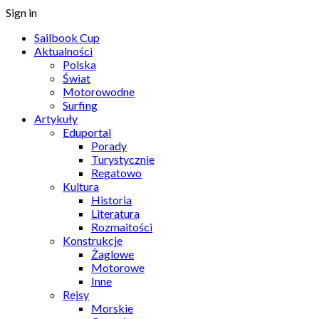
Sign in
Sailbook Cup
Aktualności
Polska
Świat
Motorowodne
Surfing
Artykuły
Eduportal
Porady
Turystycznie
Regatowo
Kultura
Historia
Literatura
Rozmaitości
Konstrukcje
Żaglowe
Motorowe
Inne
Rejsy
Morskie