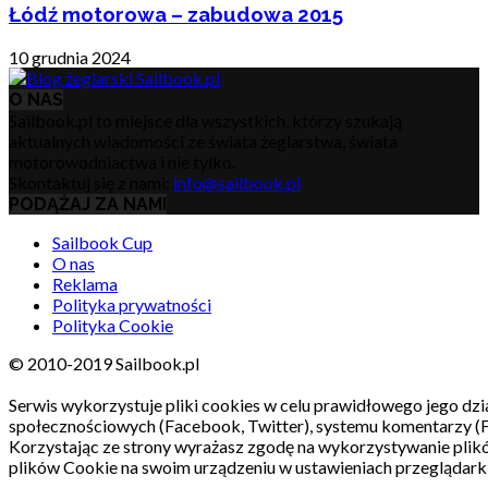
Łódź motorowa – zabudowa 2015
10 grudnia 2024
O NAS
Sailbook.pl to miejsce dla wszystkich, którzy szukają
aktualnych wiadomości ze świata żeglarstwa, świata
motorowodniactwa i nie tylko.
Skontaktuj się z nami:
info@sailbook.pl
PODĄŻAJ ZA NAMI
Sailbook Cup
O nas
Reklama
Polityka prywatności
Polityka Cookie
© 2010-2019 Sailbook.pl
Serwis wykorzystuje pliki cookies w celu prawidłowego jego dzia
społecznościowych (Facebook, Twitter), systemu komentarzy (
Korzystając ze strony wyrażasz zgodę na wykorzystywanie pli
plików Cookie na swoim urządzeniu w ustawieniach przeglądarki