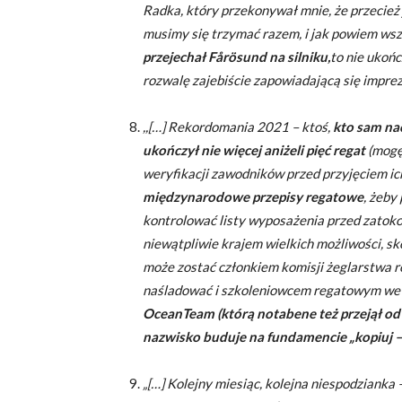
Radka, który przekonywał mnie, że przecie
musimy się trzymać razem, i jak powiem wsz
przejechał Fårösund na silniku,
to nie ukońc
rozwalę zajebiście zapowiadającą się imprezę
,,[…] Rekordomania 2021 – ktoś,
kto sam nac
ukończył nie więcej aniżeli pięć regat
(mogę 
weryfikacji zawodników przed przyjęciem ic
międzynarodowe przepisy regatowe
, żeby
kontrolować listy wyposażenia przed zatoko
niewątpliwie krajem wielkich możliwości, s
może zostać członkiem komisji żeglarstwa 
naśladować i szkoleniowcem regatowym we 
OceanTeam (którą notabene też przejął od
nazwisko buduje na fundamencie „kopiuj – wkl
„[…] Kolejny miesiąc, kolejna niespodzianka