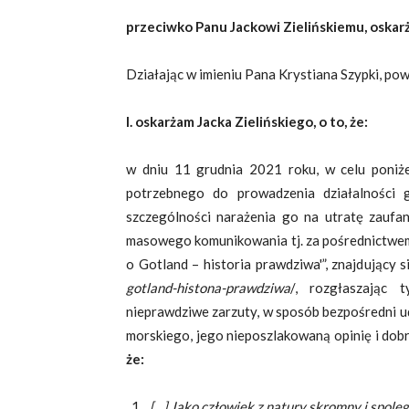
przeciwko Panu Jackowi Zielińskiemu, oskarż
Działając w imieniu Pana Krystiana Szypki, p
I. oskarżam Jacka Zielińskiego, o to, że:
w dniu 11 grudnia 2021 roku, w celu poniże
potrzebnego do prowadzenia działalności 
szczególności narażenia go na utratę zaufa
masowego komunikowania tj. za pośrednictwem 
o Gotland – historia prawdziwa'”, znajdujący
gotland-histona-prawdziwa
/, rozgłaszając 
nieprawdziwe zarzuty, w sposób bezpośredni u
morskiego, jego nieposzlakowaną opinię i dobr
że:
„[…] Jako człowiek z natury skromny i spol