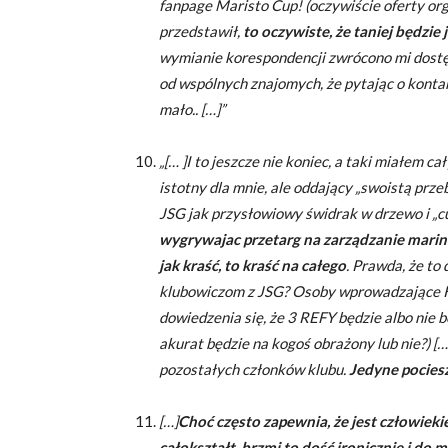
fanpage Maristo Cup! (oczywiście oferty org
przedstawił,
to oczywiste, że taniej będzie 
wymianie korespondencji zwrócono mi dostę
od wspólnych znajomych, że pytając o kontak
mało.. […]”
„[… ]I to jeszcze nie koniec, a taki miałem
istotny dla mnie, ale oddający „swoistą prz
JSG jak przysłowiowy świdrak w drzewo i „c
wygrywajac przetarg na zarządzanie marin
jak kraść, to kraść na całego
. Prawda, że t
klubowiczom z JSG? Osoby wprowadzające K.
dowiedzenia się, że 3 REFY będzie albo nie 
akurat będzie na kogoś obrażony lub nie?) [
pozostałych członków klubu.
Jedyne pociesz
[…]
Choć często zapewnia, że jest człowiekie
całokształt, brzmi to dość ironicznie i do 