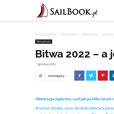
Sailb
Strona główna
Aktualności
Bitwa 2022 – a jednak
Aktualności
Bitwa 2022 – a 
7 grudnia 2022
Udostępnij
Hipokryzja żeglarska, czyli jak po kilku latac
Krystian Szypka, coraz bardziej świecąca gwia