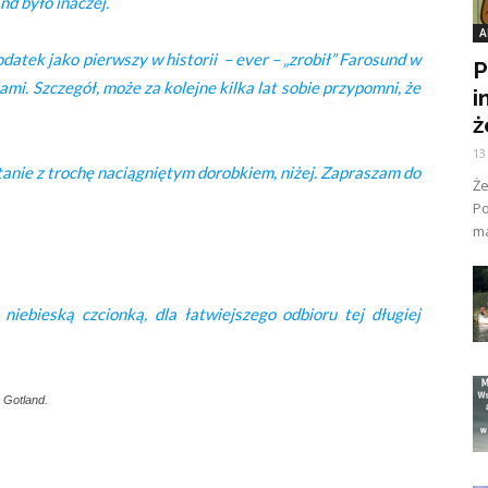
nd było inaczej.
A
dodatek jako pierwszy w historii – ever – „zrobił” Farosund w
P
mi. Szczegół, może za kolejne kilka lat sobie przypomni, że
i
ż
13
itanie z trochę naciągniętym dorobkiem, niżej. Zapraszam do
Ż
Po
ma
iebieską czcionką, dla łatwiejszego odbioru tej długiej
 Gotland.