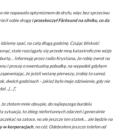
, co nie napawało optymizmem do dryfu, więc bez sprzeciwu
ócił sobie drogę
i przeskoczył Fårösund na silniku, co da
dziemy spać, na całą długą godzinę. Czując bliskość
snąć, stale rozciągały się przede mną katastroficzne wizje
burtę… Informuję przez radio Krystiana, że robię zwrot na
ganu i proszę o ewentualną pobudkę, na wypadek gdybym
 zapewniając, że jeżeli wstanę pierwszy, zrobię to samo).
. dwóch godzinach – jakież było moje zdziwienie, gdy nie
dał…[…]”,
, że złotem mnie obsypie, do najlepszego burdelu
ta sytuacja, to zbieg niefortunnych zdarzeń i generalnie
zaczekać na zatoce, no ale jeszcze ten statek… ale będzie na
wy w korporacjach
,
no cóż. Odebrałem jeszcze telefon od