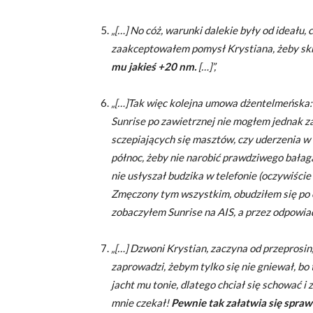
„[…] No cóż, warunki dalekie były od ideału
zaakceptowałem pomysł Krystiana, żeby skr
mu jakieś +20 nm.
[…]”,
„[…]Tak więc kolejna umowa dżentelmeńska: i
Sunrise po zawietrznej nie mogłem jednak za
sczepiających się masztów, czy uderzenia w 
północ, żeby nie narobić prawdziwego bała
nie usłyszał budzika w telefonie (oczywiście
Zmęczony tym wszystkim, obudziłem się po ok
zobaczyłem Sunrise na AIS, a przez odpowia
„[…] Dzwoni Krystian, zaczyna od przeprosin
zaprowadzi, żebym tylko się nie gniewał, bo 
jacht mu tonie, dlatego chciał się schować i 
mnie czekał!
Pewnie tak załatwia się spra