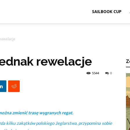
ook.pl
SAILBOOK CUP
 rewelacje
jednak rewelacje
Z
5544
0
h można zmienić trasę wygranych regat.
zda kilku zakątków polskiego żeglarstwa, przypomina sobie