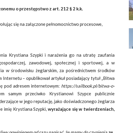
onemu o przestępstwo z art. 212 § 2 k.k.
owołując się na załączone pełnomocnictwo procesowe,
nia Krystiana Szypki i narażenia go na utratę zaufania
gospodarczej, zawodowej, społecznej i sportowej, a w
nia w środowisku żeglarskim, za pośrednictwem środków
Internetu – opublikował artykuł posiadający tytuł „Bitwa
 się pod adresem internetowym:
https://sailbook.pl/bitwa-o-
tym samym przeciwko Krystianowi Szypce publicznie
derzające w jego reputację, jako doświadczonego żeglarza
e imię Krystiana Szypki,
wyrażające się w twierdzeniach,
egliwy powinienem od razu napisać, że mamy do czynienia
ze