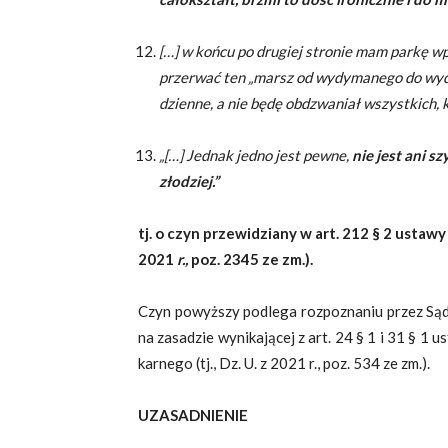
[…] w końcu po drugiej stronie mam parkę 
przerwać ten „marsz od wydymanego do wydy
dzienne, a nie będę obdzwaniał wszystkich, k
„[…] Jednak jedno jest pewne,
nie jest ani s
złodziej.”
tj. o czyn przewidziany w art. 212 § 2 ustawy
2021
r.,
poz. 2345 ze zm.).
Czyn powyższy podlega rozpoznaniu przez Sąd
na zasadzie wynikającej z art. 24 § 1 i 31 § 
karnego (tj., Dz. U. z 2021 r., poz. 534 ze zm.).
UZASADNIENIE