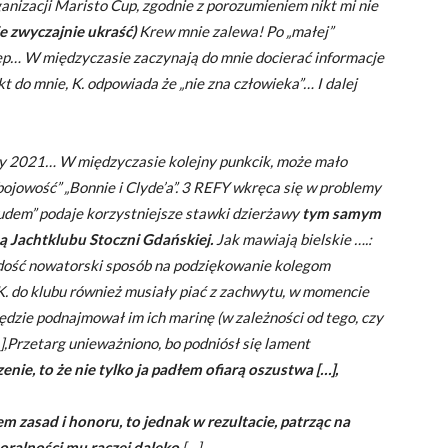
anizacji Maristo Cup, zgodnie z porozumieniem nikt mi nie
je zwyczajnie ukraść
)
Krew mnie zalewa! Po „małej”
p… W międzyczasie zaczynają do mnie docierać informacje
t do mnie, K. odpowiada że „nie zna człowieka”… I dalej
 cały 2021… W międzyczasie kolejny punkcik, może mało
ebojowość” „Bonnie i Clyde’a”. 3 REFY wkręca się w problemy
udem” podaje korzystniejsze stawki dzierżawy
tym samym
ą Jachtklubu Stoczni Gdańskiej.
Jak mawiają bielskie ….:
o dość nowatorski sposób na podziękowanie kolegom
 do klubu również musiały piać z zachwytu, w momencie
będzie podnajmował im ich marinę (w zależności od tego, czy
…],Przetarg unieważniono, bo podniósł się lament
enie, to że nie tylko ja padłem ofiarą oszustwa […],
m zasad i honoru, to jednak w rezultacie, patrząc na
moralności mu raczej daleko
[…],