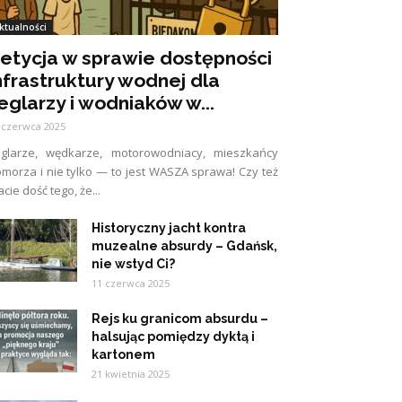
ktualności
etycja w sprawie dostępności
nfrastruktury wodnej dla
eglarzy i wodniaków w...
 czerwca 2025
eglarze, wędkarze, motorowodniacy, mieszkańcy
morza i nie tylko — to jest WASZA sprawa! Czy też
cie dość tego, że...
Historyczny jacht kontra
muzealne absurdy – Gdańsk,
nie wstyd Ci?
11 czerwca 2025
Rejs ku granicom absurdu –
halsując pomiędzy dyktą i
kartonem
21 kwietnia 2025