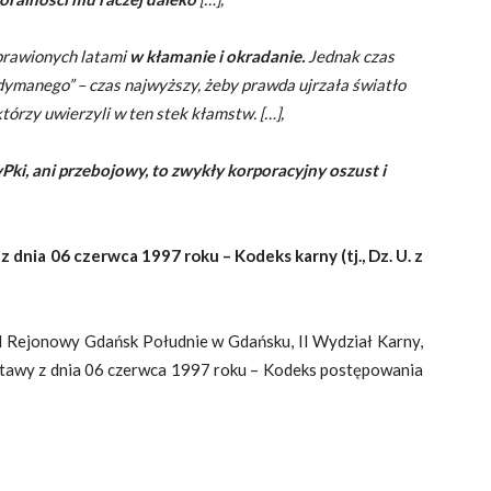
wprawionych latami
w kłamanie i okradanie
.
Jednak czas
manego” – czas najwyższy, żeby prawda ujrzała światło
tórzy uwierzyli w ten stek kłamstw. […],
zyPki, ani przebojowy, to zwykły korporacyjny oszust i
 z dnia 06 czerwca 1997 roku – Kodeks karny (tj., Dz. U. z
 Rejonowy Gdańsk Południe w Gdańsku, II Wydział Karny,
1 ustawy z dnia 06 czerwca 1997 roku – Kodeks postępowania