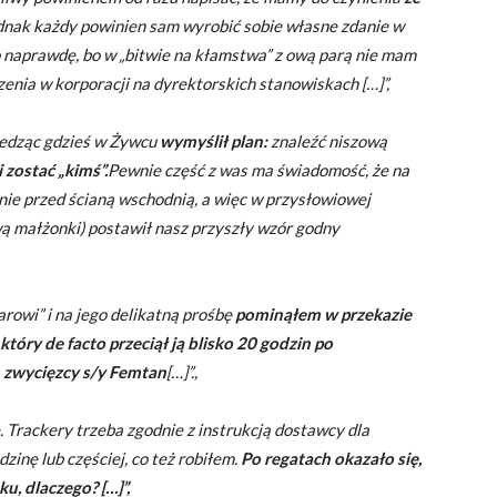
dnak każdy powinien sam wyrobić sobie własne zdanie w
o naprawdę, bo w „bitwie na kłamstwa” z ową parą nie mam
enia w korporacji na dyrektorskich stanowiskach […]”,
siedząc gdzieś w Żywcu
wymyślił plan
:
znaleźć niszową
 zostać „kimś”.
Pewnie część z was ma świadomość, że na
ie przed ścianą wschodnią, a więc w przysłowiowej
mową małżonki) postawił nasz przyszły wzór godny
arowi” i na jego delikatną prośbę
pominąłem w przekazie
tóry de facto przeciął ją blisko 20 godzin po
 zwycięzcy s/y Femtan
[…]”.,
e. Trackery trzeba zgodnie z instrukcją dostawcy dla
zinę lub częściej, co też robiłem
.
Po regatach okazało się,
u, dlaczego? […]”,