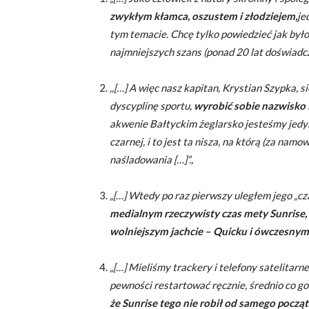
zwykłym kłamca, oszustem i złodziejem,
je
tym temacie. Chcę tylko powiedzieć jak był
najmniejszych szans (ponad 20 lat doświadcz
,,[…] A więc nasz kapitan, Krystian Szypka, 
dyscyplinę sportu,
wyrobić sobie nazwisko i
akwenie Bałtyckim żeglarsko jesteśmy jedyn
czarnej, i to jest ta nisza, na którą (za na
naśladowania […]”.,
„[…] Wtedy po raz pierwszy uległem jego „cz
medialnym rzeczywisty czas mety Sunrise, k
wolniejszym jachcie – Quicku i ówczesnym
„[…] Mieliśmy trackery i telefony satelitarn
pewności restartować ręcznie, średnio co god
że Sunrise tego nie robił od samego początk