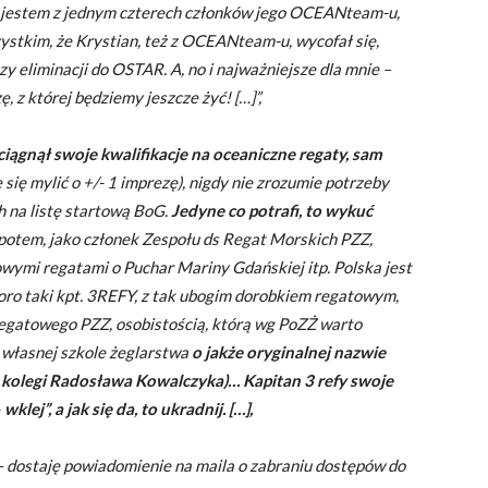
ż jestem z jednym czterech członków jego OCEANteam-u,
ystkim, że Krystian, też z OCEANteam-u, wycofał się,
zy eliminacji do OSTAR. A, no i najważniejsze dla mnie –
, z której będziemy jeszcze żyć! […]”,
iągnął swoje kwalifikacje na oceaniczne regaty, sam
się mylić o +/- 1 imprezę), nigdy nie zrozumie potrzeby
h na listę startową BoG.
Jedyne co potrafi, to wykuć
 potem, jako członek Zespołu ds Regat Morskich PZZ,
wymi regatami o Puchar Mariny Gdańskiej itp. Polska jest
koro taki kpt. 3REFY, z tak ubogim dorobkiem regatowym,
regatowego PZZ, osobistością, którą wg PoZŻ warto
własnej szkole żeglarstwa
o jakże oryginalnej nazwie
 kolegi Radosława Kowalczyka)… Kapitan 3 refy swoje
ej”, a jak się da, to ukradnij. […],
 – dostaję powiadomienie na maila o zabraniu dostępów do