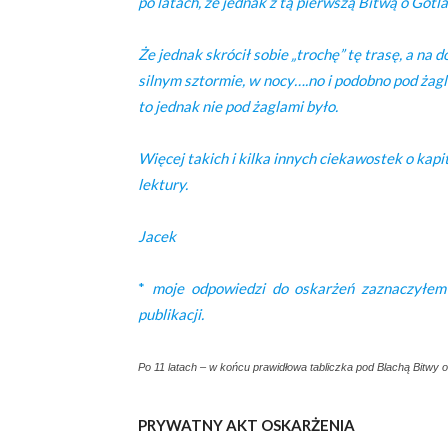
po latach, że jednak z tą pierwszą Bitwą o Gotla
Że jednak skrócił sobie „trochę” tę trasę, a na 
silnym sztormie, w nocy….no i podobno pod żagla
to jednak nie pod żaglami było.
Więcej takich i kilka innych ciekawostek o kap
lektury.
Jacek
*
moje odpowiedzi do oskarżeń zaznaczyłem n
publikacji.
Po 11 latach – w końcu prawidłowa tabliczka pod Blachą Bitwy o
PRYWATNY AKT OSKARŻENIA