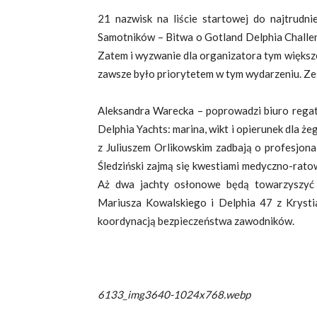
21 nazwisk na liście startowej do najtrudn
Samotników – Bitwa o Gotland Delphia Challeng
Zatem i wyzwanie dla organizatora tym większ
zawsze było priorytetem w tym wydarzeniu. Z
Aleksandra Warecka – poprowadzi biuro regat
Delphia Yachts: marina, wikt i opierunek dla ż
z Juliuszem Orlikowskim zadbają o profesjona
Śledziński zajmą się kwestiami medyczno-rato
Aż dwa jachty osłonowe będą towarzyszyć
Mariusza Kowalskiego i Delphia 47 z Krysti
koordynacją bezpieczeństwa zawodników.
6133_img3640-1024x768.webp