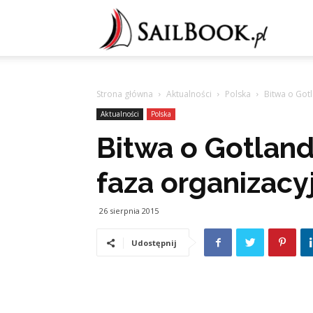
Sailb
Strona główna
Aktualności
Polska
Bitwa o Gotl
Aktualności
Polska
Bitwa o Gotland
faza organizacy
26 sierpnia 2015
Udostępnij