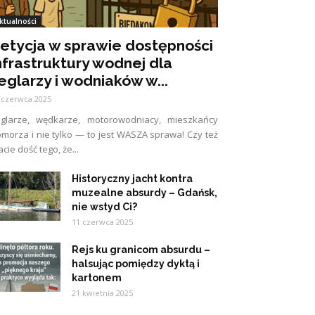
ktualności
etycja w sprawie dostępności
nfrastruktury wodnej dla
eglarzy i wodniaków w...
 czerwca 2025
eglarze, wędkarze, motorowodniacy, mieszkańcy
morza i nie tylko — to jest WASZA sprawa! Czy też
cie dość tego, że...
Historyczny jacht kontra
muzealne absurdy – Gdańsk,
nie wstyd Ci?
11 czerwca 2025
Rejs ku granicom absurdu –
halsując pomiędzy dyktą i
kartonem
21 kwietnia 2025