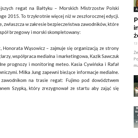
iejszych regat na Bałtyku – Morskich Mistrzostw Polski
A
e 2015. To trzykrotnie więcej niż w zeszłorocznej edycji.
P
e, zwłaszcza w zakresie bezpieczeństwa zawodników, które
i
espół brzegowy i morski skompletowany:
ż
13
, Honorata Wąsowicz – zajmuje się organizacją ze strony
Ż
eglarzy, współpraca medialna i marketingowa, Kazik Sawczuk
Po
lne prognozy i monitoring meteo. Kasia Cywińska i Rafał
ma
wniczymi. Milka Jung zapewni bieżące informacje medialne.
 zawodnikom na trasie regat: Fujimo pod dowództwem
anem Szypką, który zrezygnował ze startu aby zająć się