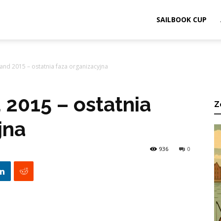
ook.pl
SAILBOOK CUP
and 2015 – ostatnia faza organizacyjna
 2015 – ostatnia
Z
jna
936
0