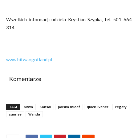
Wszelkich informacji udziela Krystian Szypka, tel. 501 664
314
www.bitwaogotland.pl
Komentarze
TAGI
bitwa
Konsal
polska miedź
quick livener
regaty
sunrise
Wanda