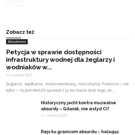
Zobacz też
Aktualności
Petycja w sprawie dostępności
infrastruktury wodnej dla żeglarzy i
wodniaków w...
13 czerwca 2025
Żeglarze, wędkarze, motorowodniacy, mieszkańcy Pomorza i nie
tylko — to jest WASZA sprawa! Czy też macie dość tego, że...
Historyczny jacht kontra muzealne
absurdy – Gdańsk, nie wstyd Ci?
11 czerwca 2025
Rejs ku granicom absurdu – halsując