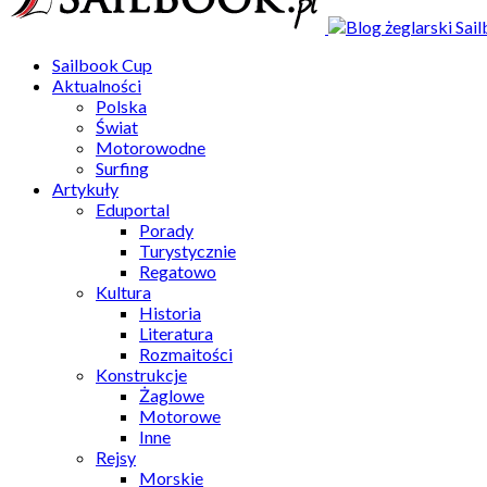
Sailbook Cup
Aktualności
Polska
Świat
Motorowodne
Surfing
Artykuły
Eduportal
Porady
Turystycznie
Regatowo
Kultura
Historia
Literatura
Rozmaitości
Konstrukcje
Żaglowe
Motorowe
Inne
Rejsy
Morskie