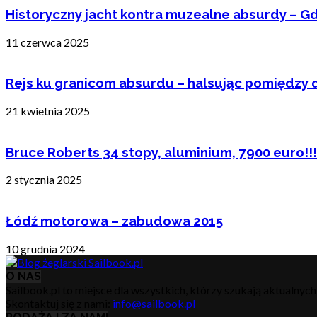
Historyczny jacht kontra muzealne absurdy – Gd
11 czerwca 2025
Rejs ku granicom absurdu – halsując pomiędzy 
21 kwietnia 2025
Bruce Roberts 34 stopy, aluminium, 7900 euro!!!
2 stycznia 2025
Łódź motorowa – zabudowa 2015
10 grudnia 2024
O NAS
Sailbook.pl to miejsce dla wszystkich, którzy szukają aktualnyc
Skontaktuj się z nami:
info@sailbook.pl