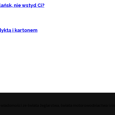
ańsk, nie wstyd Ci?
dyktą i kartonem
h wiadomości ze świata żeglarstwa, świata motorowodniactwa i nie