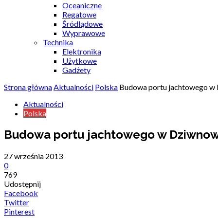
Oceaniczne
Regatowe
Śródlądowe
Wyprawowe
Technika
Elektronika
Użytkowe
Gadżety
Strona główna
Aktualności
Polska
Budowa portu jachtowego w
Aktualności
Polska
Budowa portu jachtowego w Dziwnow
27 września 2013
0
769
Udostępnij
Facebook
Twitter
Pinterest