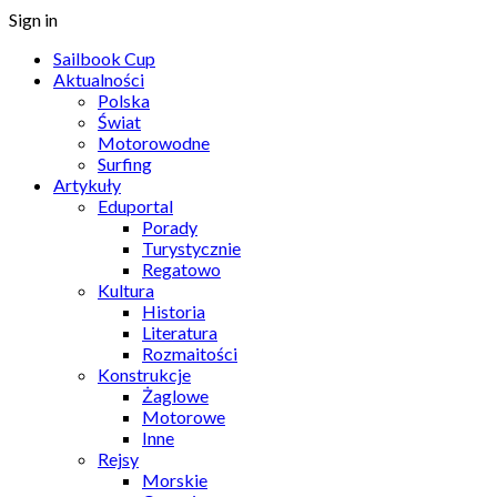
Sign in
Sailbook Cup
Aktualności
Polska
Świat
Motorowodne
Surfing
Artykuły
Eduportal
Porady
Turystycznie
Regatowo
Kultura
Historia
Literatura
Rozmaitości
Konstrukcje
Żaglowe
Motorowe
Inne
Rejsy
Morskie