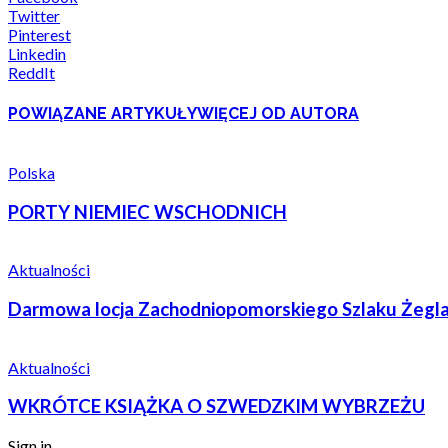
Twitter
Pinterest
Linkedin
ReddIt
POWIĄZANE ARTYKUŁY
WIĘCEJ OD AUTORA
Polska
PORTY NIEMIEC WSCHODNICH
Aktualności
Darmowa locja Zachodniopomorskiego Szlaku Żegla
Aktualności
WKRÓTCE KSIĄŻKA O SZWEDZKIM WYBRZEŻU
Sign in