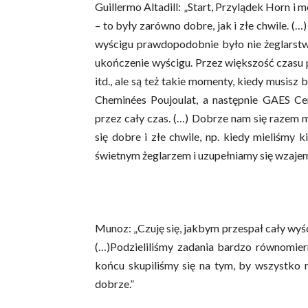
Guillermo Altadill: „Start, Przylądek Horn i
– to były zarówno dobre, jak i złe chwile. (…
wyścigu prawdopodobnie było nie żeglarstwo
ukończenie wyścigu. Przez większość czasu p
itd., ale są też takie momenty, kiedy musisz
Cheminées Poujoulat, a następnie GAES Ce
przez cały czas. (…) Dobrze nam się razem m
się dobre i złe chwile, np. kiedy mieliśmy k
świetnym żeglarzem i uzupełniamy się wzajem
Munoz: „Czuję się, jakbym przespał cały wyśc
(…)Podzieliliśmy zadania bardzo równomiern
końcu skupiliśmy się na tym, by wszystko r
dobrze.”