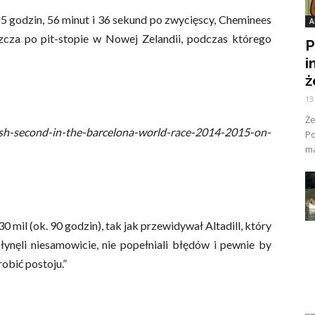
 5 godzin, 56 minut i 36 sekund po zwycięscy, Cheminees
A
zcza po pit-stopie w Nowej Zelandii, podczas którego
P
i
ż
13
Ż
nish-second-in-the-barcelona-world-race-2014-2015-on-
Po
ma
0 mil (ok. 90 godzin), tak jak przewidywał Altadill, który
ynęli niesamowicie, nie popełniali błędów i pewnie by
obić postoju.”