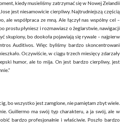
 moment, kiedy musieliśmy zatrzymać się w Nowej Zelandii
) Jose jest niesamowicie cierpliwy. Najtrudniejszą częścią
, ale współpraca ze mną. Ale łączył nas wspólny cel –
o prostu płyniesz i rozmawiasz o żeglarstwie, nawigacji
 być skupiony, bo dookoła pojawiają się rywale – najpierw
ntros Auditivos. Więc byliśmy bardzo skoncentrowani
ieszkało. Oczywiście, w ciągu trzech miesięcy zdarzały
iepski humor, ale to mija. On jest bardzo cierpliwy, jest
nie.”
ig, bo wszystko jest zamglone, nie pamiętam zbyt wiele.
ie. Guillermo ma swój typ charakteru, a ja swój, ale w
obić bardzo profesjonalnie i właściwie. Poszło bardzo