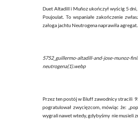
Duet Altadill i Muñoz ukończył wyścig 5 dni,
Poujoulat. To wspaniałe zakończenie zwłas
załoga jachtu Neutrogena naprawiła agregat.
5752_guillermo-altadill-and-jose-munoz-fi
neutrogena(1).webp
Przez ten postój w Bluff zawodnicy stracili 93
pogratulował zwycięzcom, mówiąc że: „popł
wygrali nawet wtedy, gdybyśmy nie musieli zr