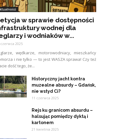
ktualności
etycja w sprawie dostępności
nfrastruktury wodnej dla
eglarzy i wodniaków w...
 czerwca 2025
eglarze, wędkarze, motorowodniacy, mieszkańcy
morza i nie tylko — to jest WASZA sprawa! Czy też
cie dość tego, że...
Historyczny jacht kontra
muzealne absurdy – Gdańsk,
nie wstyd Ci?
11 czerwca 2025
Rejs ku granicom absurdu –
halsując pomiędzy dyktą i
kartonem
21 kwietnia 2025