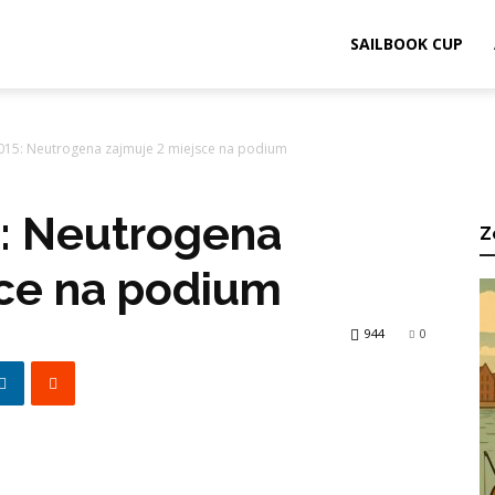
ook.pl
SAILBOOK CUP
15: Neutrogena zajmuje 2 miejsce na podium
: Neutrogena
Z
sce na podium
944
0