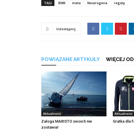
TAGI
BWR
meta
Neutrogena
regaty
Udostępnij
POWIĄZANE ARTYKUŁY
WIĘCEJ OD
Aktualności
Aktualności
Załoga MARISTO swoich nie
Gratka dla 
zostawia!