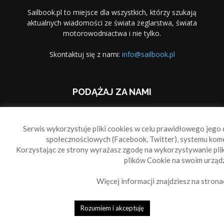
Sailbook.pl to miejsce dla wszystkich, którzy szukają
aktualnych wiadomości ze świata żeglarstwa, świata
motorowodniactwa i nie tylko.
Skontaktuj się z nami:
info@sailbook.pl
PODĄŻAJ ZA NAMI
Serwis wykorzystuje pliki cookies w celu prawidłowego jego d
społecznościowych (Facebook, Twitter), systemu kom
Korzystając ze strony wyrażasz zgodę na wykorzystywanie pl
Sailbook Cup
O nas
Reklama
Polityka prywatności
plików Cookie na swoim urządz
Polityka Cookie
Więcej informacji znajdziesz na strona
© 2010-2019 Sailbook.pl
Rozumiem i akceptuję