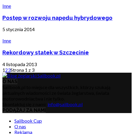
Inne
Postęp w rozwoju napędu hybrydowego
5 stycznia 2014
Inne
Rekordowy statek w Szczecinie
4 listopada 2013
1
2
3
Strona 1 z 3
O NAS
Sailbook.pl to miejsce dla wszystkich, którzy szukają
aktualnych wiadomości ze świata żeglarstwa, świata
motorowodniactwa i nie tylko.
Skontaktuj się z nami:
info@sailbook.pl
PODĄŻAJ ZA NAMI
Sailbook Cup
O nas
Reklama