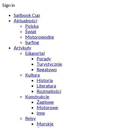
Sign in
Sailbook Cup
Aktualności
Polska
Świat
Motorowodne
Surfing
Artykuły
Eduportal
Porady
Turystycznie
Regatowo
Kultura
Historia
Literatura
Rozmaitości
Konstrukcje
Żaglowe
Motorowe
Inne
Rejsy
Morskie