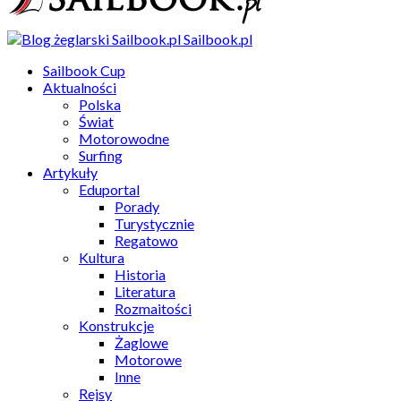
Sailbook.pl
Sailbook Cup
Aktualności
Polska
Świat
Motorowodne
Surfing
Artykuły
Eduportal
Porady
Turystycznie
Regatowo
Kultura
Historia
Literatura
Rozmaitości
Konstrukcje
Żaglowe
Motorowe
Inne
Rejsy