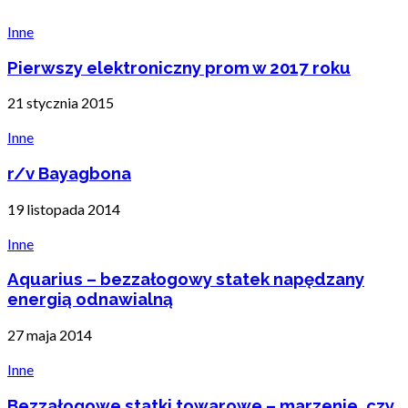
Inne
Pierwszy elektroniczny prom w 2017 roku
21 stycznia 2015
Inne
r/v Bayagbona
19 listopada 2014
Inne
Aquarius – bezzałogowy statek napędzany
energią odnawialną
27 maja 2014
Inne
Bezzałogowe statki towarowe – marzenie, czy