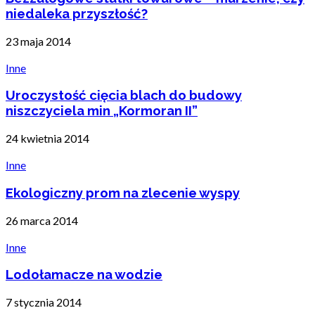
niedaleka przyszłość?
23 maja 2014
Inne
Uroczystość cięcia blach do budowy
niszczyciela min „Kormoran II”
24 kwietnia 2014
Inne
Ekologiczny prom na zlecenie wyspy
26 marca 2014
Inne
Lodołamacze na wodzie
7 stycznia 2014