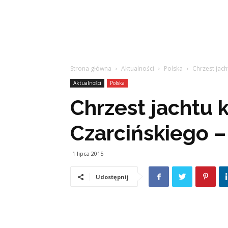
Strona główna
Aktualności
Polska
Chrzest jac
Aktualności
Polska
Chrzest jachtu k
Czarcińskiego 
1 lipca 2015
Udostępnij