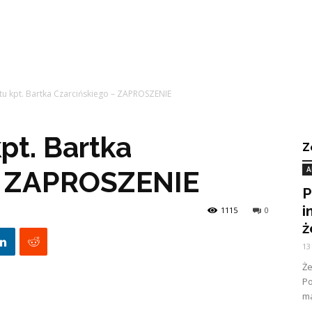
htu kpt. Bartka Czarcińskiego – ZAPROSZENIE
pt. Bartka
Z
A
– ZAPROSZENIE
P
i
1115
0
ż
13
Ż
Po
ma