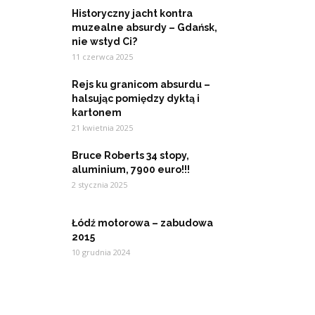
Historyczny jacht kontra
muzealne absurdy – Gdańsk,
nie wstyd Ci?
11 czerwca 2025
Rejs ku granicom absurdu –
halsując pomiędzy dyktą i
kartonem
21 kwietnia 2025
Bruce Roberts 34 stopy,
aluminium, 7900 euro!!!
2 stycznia 2025
Łódź motorowa – zabudowa
2015
10 grudnia 2024