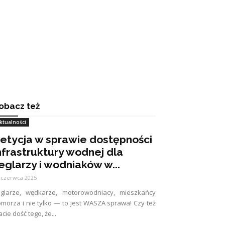
obacz też
ktualności
etycja w sprawie dostępności
nfrastruktury wodnej dla
eglarzy i wodniaków w...
 czerwca 2025
eglarze, wędkarze, motorowodniacy, mieszkańcy
morza i nie tylko — to jest WASZA sprawa! Czy też
cie dość tego, że...