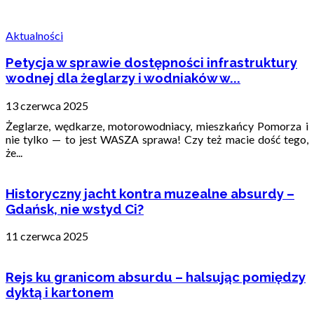
Aktualności
Petycja w sprawie dostępności infrastruktury
wodnej dla żeglarzy i wodniaków w...
13 czerwca 2025
Żeglarze, wędkarze, motorowodniacy, mieszkańcy Pomorza i
nie tylko — to jest WASZA sprawa! Czy też macie dość tego,
że...
Historyczny jacht kontra muzealne absurdy –
Gdańsk, nie wstyd Ci?
11 czerwca 2025
Rejs ku granicom absurdu – halsując pomiędzy
dyktą i kartonem