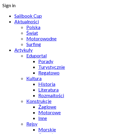
Sign in
Sailbook Cup
Aktualności
Polska
Świat
Motorowodne
Surfing
Artykuły
Eduportal
Porady
Turystycznie
Regatowo
Kultura
Historia
Literatura
Rozmaitości
Konstrukcje
Żaglowe
Motorowe
Inne
Rejsy
Morskie