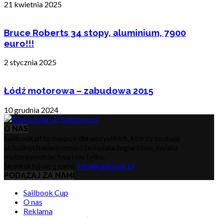
21 kwietnia 2025
Bruce Roberts 34 stopy, aluminium, 7900
euro!!!
2 stycznia 2025
Łódź motorowa – zabudowa 2015
10 grudnia 2024
O NAS
Sailbook.pl to miejsce dla wszystkich, którzy szukają
aktualnych wiadomości ze świata żeglarstwa, świata
motorowodniactwa i nie tylko.
Skontaktuj się z nami:
info@sailbook.pl
PODĄŻAJ ZA NAMI
Sailbook Cup
O nas
Reklama