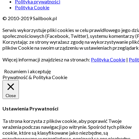
Polityka prywatności
Polityka Cookie
© 2010-2019 Sailbook.pl
Serwis wykorzystuje pliki cookies w celu prawidłowego jego dzia
społecznościowych (Facebook, Twitter), systemu komentarzy (
Korzystając ze strony wyrażasz zgodę na wykorzystywanie pli
plików Cookie na swoim urządzeniu w ustawieniach przeglądarki
Więcej informacji znajdziesz na stronach:
Polityka Cookie
|
Poli
Rozumiem i akceptuję
Prywatność & Polityka Cookie
Close
Ustawienia Prywatności
Ta strona korzysta z plików cookie, aby poprawić Twoje
wrażenia podczas nawigacji po witrynie.
Spośród tych plików
cookie, które są klasyfikowane jako niezbędne, są
przechowywane w przeglądarce, ponieważ są one niezbędne