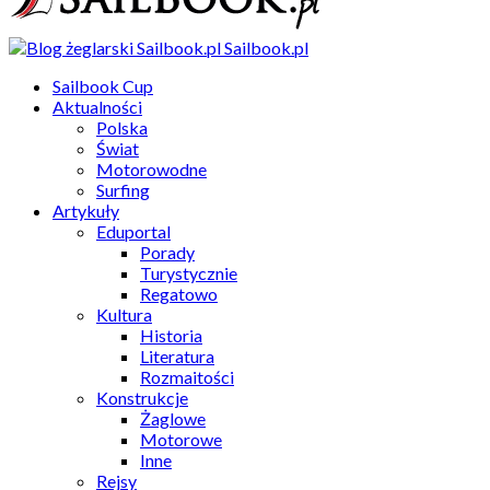
Sailbook.pl
Sailbook Cup
Aktualności
Polska
Świat
Motorowodne
Surfing
Artykuły
Eduportal
Porady
Turystycznie
Regatowo
Kultura
Historia
Literatura
Rozmaitości
Konstrukcje
Żaglowe
Motorowe
Inne
Rejsy