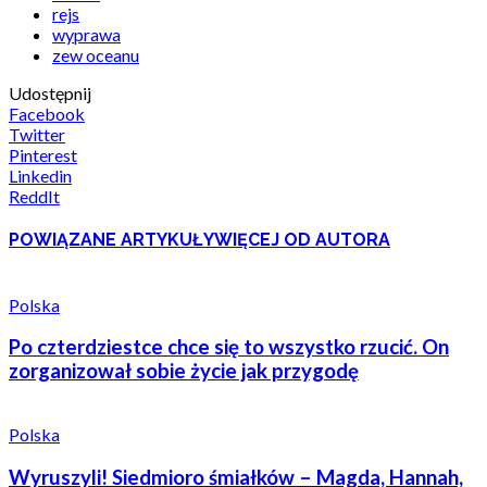
rejs
wyprawa
zew oceanu
Udostępnij
Facebook
Twitter
Pinterest
Linkedin
ReddIt
POWIĄZANE ARTYKUŁY
WIĘCEJ OD AUTORA
Polska
Po czterdziestce chce się to wszystko rzucić. On
zorganizował sobie życie jak przygodę
Polska
Wyruszyli! Siedmioro śmiałków – Magda, Hannah,